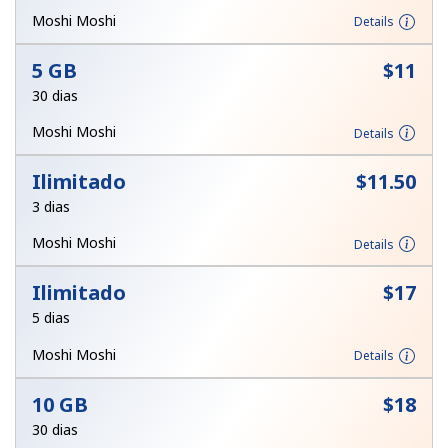
e condições.
Moshi Moshi
Details
5 GB
⁦$11⁩
Entre
30 dias
Moshi Moshi
Details
Ilimitado
⁦$11.50⁩
Olá!
3 dias
Entre ou
CADASTRE-SE AGORA →
Moshi Moshi
Details
Ilimitado
⁦$17⁩
5 dias
Moshi Moshi
Details
Esqueceu sua senha? →
10 GB
⁦$18⁩
30 dias