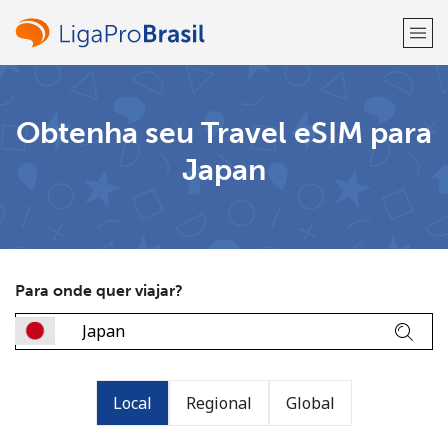
Bem-vindo(a)!
Obtenha seu Travel eSIM para
Japan
Já tem uma conta?
ENTRE →
Entrar com
Para onde quer viajar?
ou
Local
Regional
Global