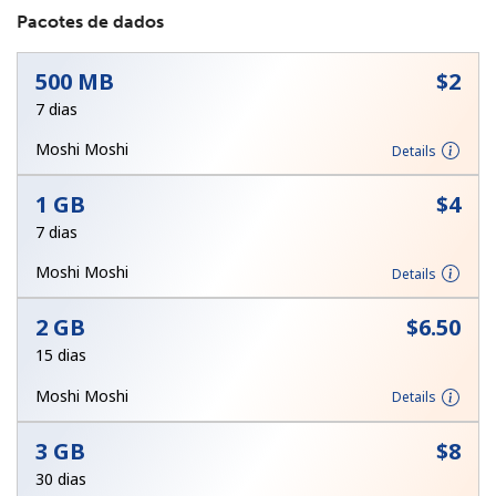
Pacotes de dados
500 MB
⁦$2⁩
7 dias
Moshi Moshi
Details
Sem senha criada
1 GB
⁦$4⁩
Mínimo de 8 caracteres
7 dias
Uma letra maiúscula e minúscula
Um número
Moshi Moshi
Details
Um caractere especial
2 GB
⁦$6.50⁩
15 dias
Moshi Moshi
Details
3 GB
⁦$8⁩
Mantenha contato para obter nossas melhores ofertas.
30 dias
Ao abrir uma conta neste site, eu concordo com os
Termos