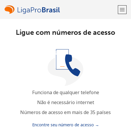
Ligue com números de acesso
Bem-vindo(a)!
Já tem uma conta?
ENTRE →
Entrar com
Funciona de qualquer telefone
ou
Não é necessário internet
Números de acesso em mais de 35 países
Encontre seu número de acesso →