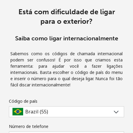
e condições.
Está com dificuldade de ligar
para o exterior?
Entre
Saiba como ligar internacionalmente
Olá!
Sabemos como os códigos de chamada internacional
podem ser confusos! É por isso que criamos esta
ferramenta: para ajudar você a fazer ligações
Entre ou
CADASTRE-SE AGORA →
internacionais. Basta escolher o código de país do menu
e inserir o número para o qual deseja ligar. Nunca foi tão
fácil discar internacionalmente!
Código de país
Esqueceu sua senha? →
Número de telefone