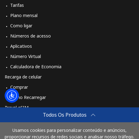
Tarifas
Plano mensal
Como ligar
Números de acesso
Aplicativos
Número Virtual
Calculadora de Economia
Recarga de celular
Comprar
Como Recarregar
Travel eSIM
Todos Os Produtos
Comprar
Como funciona
Usamos cookies para personalizar conteúdo e anúncios,
proporcionar recursos de redes sociais e analisar nosso tráfego.