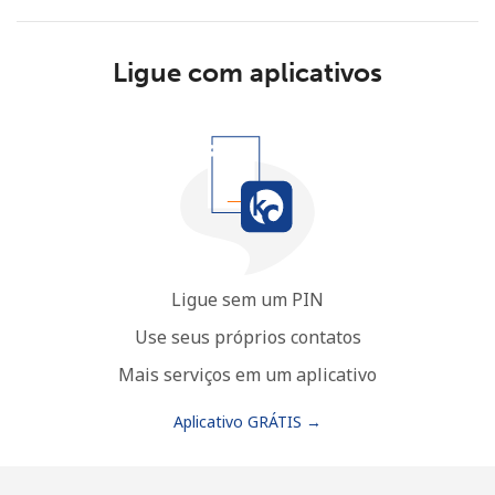
Ligue com aplicativos
Sem senha criada
Mínimo de 8 caracteres
Uma letra maiúscula e minúscula
Um número
Um caractere especial
Ligue sem um PIN
Use seus próprios contatos
Mais serviços em um aplicativo
Aplicativo GRÁTIS →
Mantenha contato para obter nossas melhores ofertas.
Ao abrir uma conta neste site, eu concordo com os
Termos