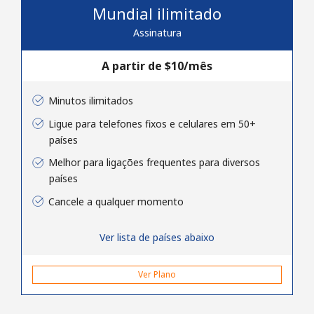
Mundial ilimitado
e condições.
Assinatura
Entre
A partir de ⁦$10⁩/mês
Minutos ilimitados
Ligue para telefones fixos e celulares em 50+
Olá!
países
Melhor para ligações frequentes para diversos
Entre ou
CADASTRE-SE AGORA →
países
Cancele a qualquer momento
Ver lista de países abaixo
Ver Plano
Esqueceu sua senha? →