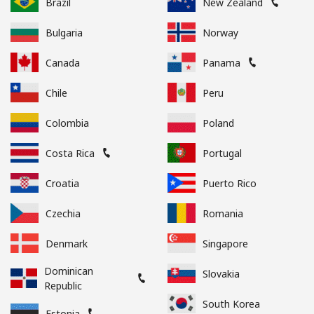
Brazil
New Zealand
Bulgaria
Norway
Canada
Panama
Chile
Peru
Colombia
Poland
Costa Rica
Portugal
Croatia
Puerto Rico
Czechia
Romania
Denmark
Singapore
Dominican
Slovakia
Republic
South Korea
Estonia