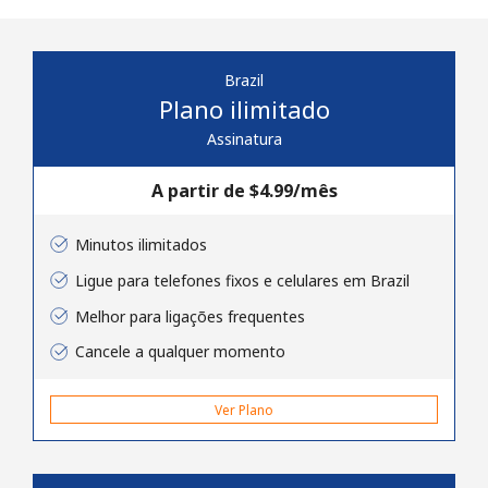
Brazil
Plano ilimitado
Assinatura
Sem senha criada
A partir de ⁦$4.99⁩/mês
Mínimo de 8 caracteres
Uma letra maiúscula e minúscula
Minutos ilimitados
Um número
Um caractere especial
Ligue para telefones fixos e celulares em Brazil
Melhor para ligações frequentes
Cancele a qualquer momento
Ver Plano
Mantenha contato para obter nossas melhores ofertas.
Ao abrir uma conta neste site, eu concordo com os
Termos