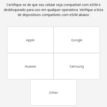
e condições.
Certifique-se de que seu celular seja compatível com eSIM e
desbloqueado para uso em qualquer operadora. Verifique a lista
de dispositivos compatíveis com eSIM abaixo:
Entre
Apple
Google
Olá!
Entre ou
CADASTRE-SE AGORA →
Huawei
Samsung
Other
Esqueceu sua senha? →