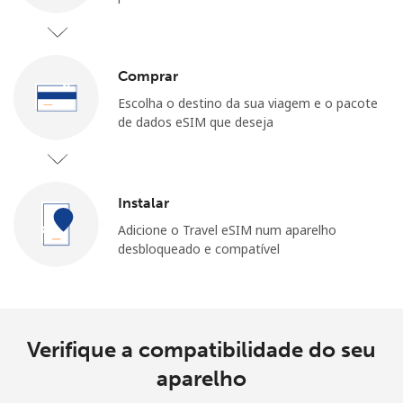
Comprar
Escolha o destino da sua viagem e o pacote
de dados eSIM que deseja
Sem senha criada
Mínimo de 8 caracteres
Uma letra maiúscula e minúscula
Instalar
Um número
Um caractere especial
Adicione o Travel eSIM num aparelho
desbloqueado e compatível
Verifique a compatibilidade do seu
Mantenha contato para obter nossas melhores ofertas.
aparelho
Ao abrir uma conta neste site, eu concordo com os
Termos