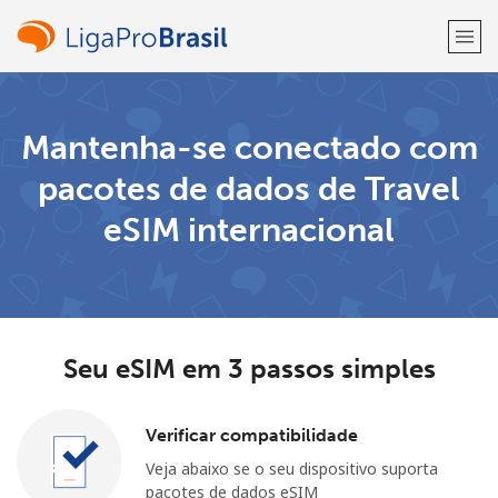
Bem-vindo(a)!
Mantenha-se conectado com
pacotes de dados de Travel
Já tem uma conta?
ENTRE →
eSIM internacional
Entrar com
Seu eSIM em 3 passos simples
ou
Verificar compatibilidade
Veja abaixo se o seu dispositivo suporta
pacotes de dados eSIM