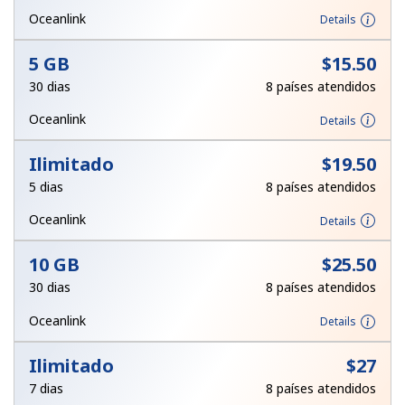
e condições.
Oceanlink
Details
5 GB
⁦$15.50⁩
Entre
30 dias
8 países atendidos
Oceanlink
Details
Ilimitado
⁦$19.50⁩
Olá!
5 dias
8 países atendidos
Entre ou
CADASTRE-SE AGORA →
Oceanlink
Details
10 GB
⁦$25.50⁩
30 dias
8 países atendidos
Oceanlink
Details
Esqueceu sua senha? →
Ilimitado
⁦$27⁩
7 dias
8 países atendidos