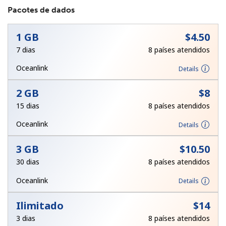
Pacotes de dados
1 GB
⁦$4.50⁩
7 dias
8 países atendidos
Oceanlink
Details
Sem senha criada
2 GB
⁦$8⁩
Mínimo de 8 caracteres
15 dias
8 países atendidos
Uma letra maiúscula e minúscula
Um número
Oceanlink
Details
Um caractere especial
3 GB
⁦$10.50⁩
30 dias
8 países atendidos
Oceanlink
Details
Ilimitado
⁦$14⁩
Mantenha contato para obter nossas melhores ofertas.
3 dias
8 países atendidos
Ao abrir uma conta neste site, eu concordo com os
Termos