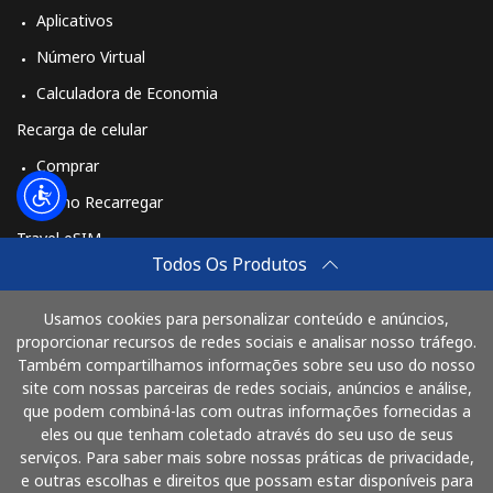
Aplicativos
Número Virtual
Calculadora de Economia
Recarga de celular
Comprar
Como Recarregar
Travel eSIM
Todos Os Produtos
Comprar
Como funciona
Usamos cookies para personalizar conteúdo e anúncios,
proporcionar recursos de redes sociais e analisar nosso tráfego.
Também compartilhamos informações sobre seu uso do nosso
site com nossas parceiras de redes sociais, anúncios e análise,
Pague com
que podem combiná-las com outras informações fornecidas a
eles ou que tenham coletado através do seu uso de seus
serviços. Para saber mais sobre nossas práticas de privacidade,
e outras escolhas e direitos que possam estar disponíveis para