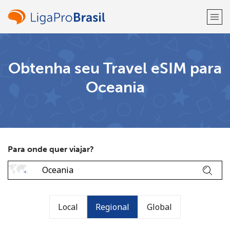
Bem-vindo(a)!
Obtenha seu Travel eSIM para
Oceania
Já tem uma conta?
ENTRE →
Entrar com
Para onde quer viajar?
ou
Local
Regional
Global