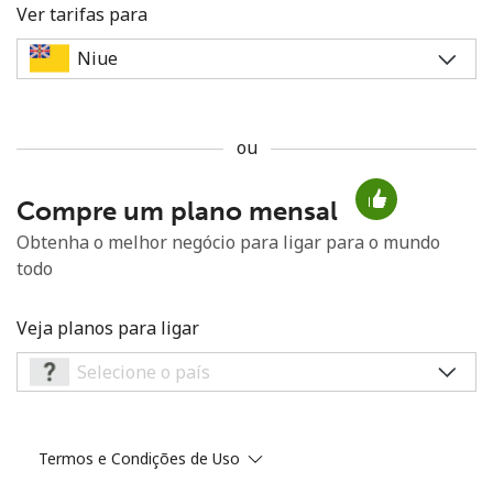
Ver tarifas para
ou
Sem senha criada
Compre um plano mensal
Mínimo de 8 caracteres
Uma letra maiúscula e minúscula
Obtenha o melhor negócio para ligar para o mundo
Um número
todo
Um caractere especial
Veja planos para ligar
Mantenha contato para obter nossas melhores ofertas.
Termos e Condições de Uso
Ao abrir uma conta neste site, eu concordo com os
Termos