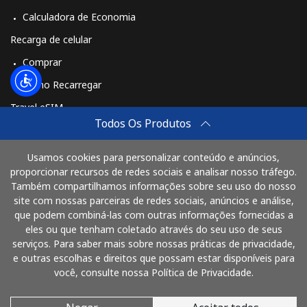
Calculadora de Economia
Recarga de celular
Comprar
Como Recarregar
Travel eSIM
Todos Os Produtos
Comprar
Como funciona
Usamos cookies para personalizar conteúdo e anúncios,
proporcionar recursos de redes sociais e analisar nosso tráfego.
Também compartilhamos informações sobre seu uso do nosso
site com nossas parceiras de redes sociais, anúncios e análise,
Pague com
que podem combiná-las com outras informações fornecidas a
eles ou que tenham coletado através do seu uso de seus
serviços. Para saber mais sobre nossas práticas de privacidade,
e outras escolhas e direitos que possam estar disponíveis para
você, consulte nossa Política de Privacidade.