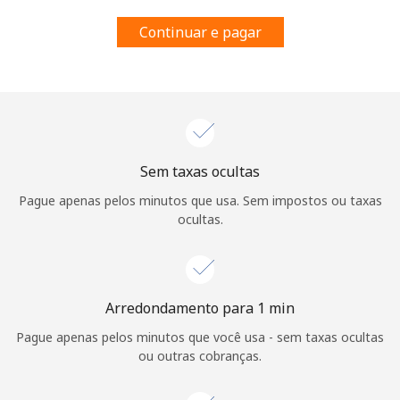
e condições.
Continuar e pagar
Entre
Olá!
Sem taxas ocultas
Pague apenas pelos minutos que usa. Sem impostos ou taxas
Entre ou
CADASTRE-SE AGORA →
ocultas.
Arredondamento para 1 min
Pague apenas pelos minutos que você usa - sem taxas ocultas
Esqueceu sua senha? →
ou outras cobranças.