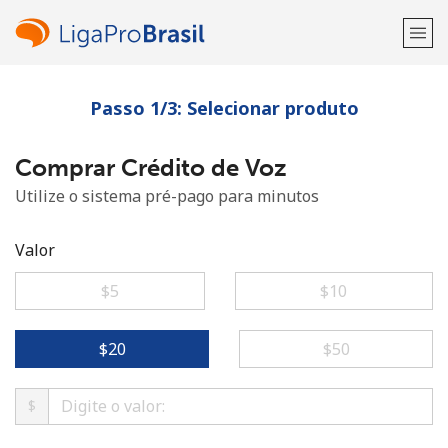
Passo 1/3: Selecionar produto
Bem-vindo(a)!
Comprar Crédito de Voz
Já tem uma conta?
ENTRE →
Utilize o sistema pré-pago para minutos
Entrar com
Valor
⁦$5⁩
⁦$10⁩
ou
⁦$20⁩
⁦$50⁩
$