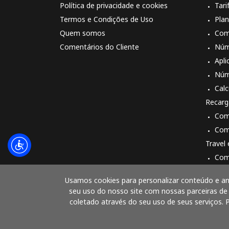
Política de privacidade e cookies
Tari
Termos e Condições de Uso
Pla
Quem somos
Com
Comentários do Cliente
Núm
Apli
Núm
Cal
Recarg
Com
Com
Travel
Com
Com
Usamos cookies para personalizar conteúdo e an
seu uso do nosso site com nossas parceiras de
coletado através do seu uso de seus serviços. P