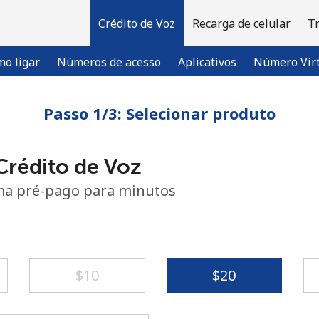
Crédito de Voz
Recarga de celular
T
o ligar
Números de acesso
Aplicativos
Número Vir
Passo 1/3: Selecionar produto
Bem-vindo(a)!
rédito de Voz
Já tem uma conta?
ENTRE →
ema pré-pago para minutos
Entrar com
⁦$10⁩
⁦$20⁩