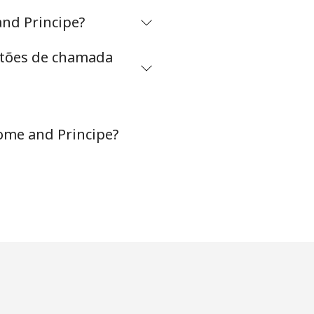
and Principe?
artões de chamada
ome and Principe?