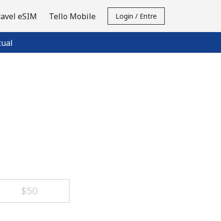
ravel eSIM
Tello Mobile
Login / Entre
tual
⁦$50⁩