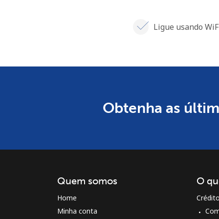
Ligue usando WiF
Obtenha as última
Quem somos
O qu
Home
Crédit
Minha conta
Com