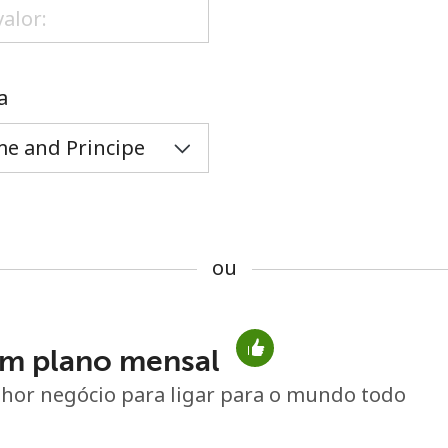
ou
a
ou
m plano mensal
Sem senha criada
hor negócio para ligar para o mundo todo
Mínimo de 8 caracteres
Uma letra maiúscula e minúscula