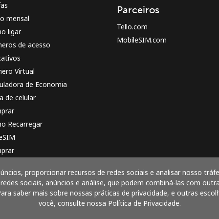
fas
Parceiros
no mensal
Tello.com
o ligar
MobileSIM.com
eros de acesso
cativos
ero Virtual
culadora de Economia
a de celular
prar
o Recarregar
 eSIM
prar
o funciona
úncios, proporcionar recursos de redes sociais e analisar nosso t
 redes sociais, anúncios e análise, que podem combiná-las com outr
ara saber mais sobre nossas práticas de privacidade, e outras escol
você, consulte nossa Política de Privacidade.
Pague com