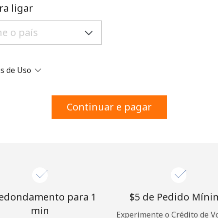
Um número
ra ligar
Um caractere especial
es de Uso
Mantenha contato para obter nossas melhores
Continuar e pagar
ofertas.
Ao abrir uma conta neste site, eu concordo com os
Termos e condições.
Entre
edondamento para 1
⁦$5⁩ de Pedido Mín
min
Experimente o Crédito de V