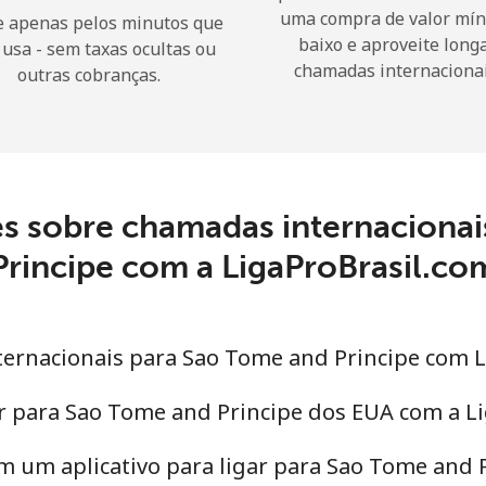
uma compra de valor mí
 apenas pelos minutos que
baixo e aproveite long
 usa - sem taxas ocultas ou
Olá!
chamadas internacionai
outras cobranças.
Entre ou
CADASTRE-SE AGORA →
es sobre chamadas internacionai
Principe com a LigaProBrasil.co
Esqueceu sua senha? →
ternacionais para Sao Tome and Principe com 
r para Sao Tome and Principe dos EUA com a L
Login
m um aplicativo para ligar para Sao Tome and 