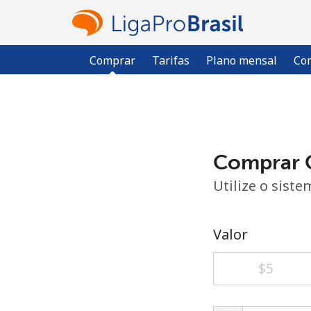
Comprar
Tarifas
Plano mensal
Com
Comprar C
Utilize o sist
Valor
⁦$5⁩