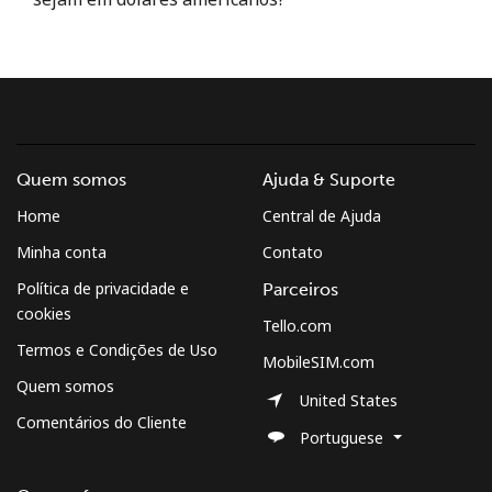
e condições.
Entre
Quem somos
Ajuda & Suporte
Olá!
Home
Central de Ajuda
Minha conta
Contato
Entre ou
CADASTRE-SE AGORA →
Política de privacidade e
Parceiros
cookies
Tello.com
Termos e Condições de Uso
MobileSIM.com
Quem somos
United States
Comentários do Cliente
Esqueceu sua senha? →
Portuguese