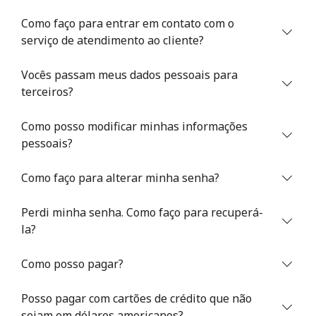
Como faço para entrar em contato com o
serviço de atendimento ao cliente?
Vocês passam meus dados pessoais para
terceiros?
Sem senha criada
Como posso modificar minhas informações
Mínimo de 8 caracteres
pessoais?
Uma letra maiúscula e minúscula
Um número
Como faço para alterar minha senha?
Um caractere especial
Perdi minha senha. Como faço para recuperá-
la?
Como posso pagar?
Mantenha contato para obter nossas melhores ofertas.
Posso pagar com cartões de crédito que não
Ao abrir uma conta neste site, eu concordo com os
Termos
sejam em dólares americanos?