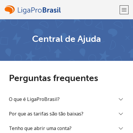
Bem-vindo(a)!
Central de Ajuda
Já tem uma conta?
ENTRE →
Entrar com
Perguntas frequentes
O que é LigaProBrasil?
ou
Por que as tarifas são tão baixas?
Tenho que abrir uma conta?