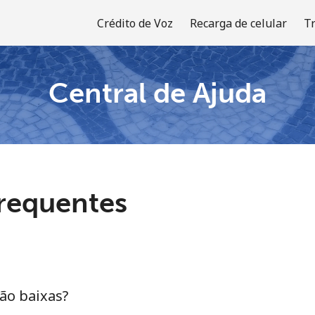
Crédito de Voz
Recarga de celular
T
Central de Ajuda
Bem-vindo(a)!
Já tem uma conta?
ENTRE →
frequentes
Entrar com
tão baixas?
ou