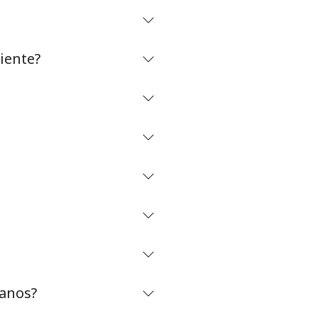
iente?
canos?