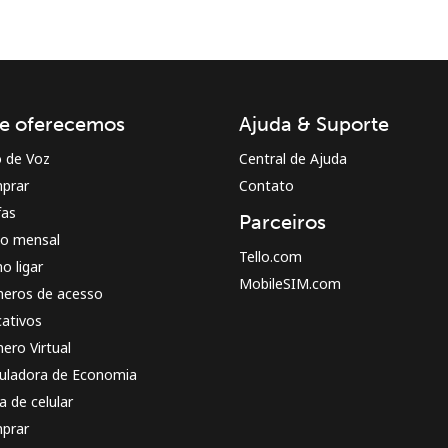
e oferecemos
Ajuda & Suporte
o de Voz
Central de Ajuda
Mantenha contato para obter nossas melhores
prar
Contato
ofertas.
fas
Parceiros
Ao abrir uma conta neste site, eu concordo com os
no mensal
Termos e condições.
Tello.com
o ligar
MobileSIM.com
eros de acesso
Entre
cativos
ero Virtual
culadora de Economia
a de celular
prar