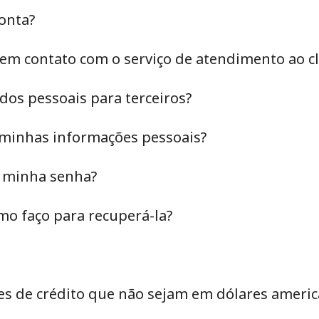
onta?
em contato com o serviço de atendimento ao cl
os pessoais para terceiros?
minhas informações pessoais?
r minha senha?
mo faço para recuperá-la?
Sem senha criada
Mínimo de 8 caracteres
Uma letra maiúscula e minúscula
es de crédito que não sejam em dólares ameri
Um número
Um caractere especial