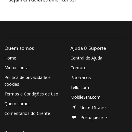
e condições.
Entre
Quem somos
Ajuda & Suporte
Olá!
Home
Central de Ajuda
Minha conta
Contato
Entre ou
CADASTRE-SE AGORA →
Política de privacidade e
Parceiros
cookies
Tello.com
Termos e Condições de Uso
MobileSIM.com
Quem somos
United States
Comentários do Cliente
Esqueceu sua senha? →
Portuguese