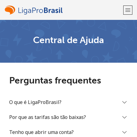
Bem-vindo(a)!
Central de Ajuda
Já tem uma conta?
ENTRE →
Entrar com
Perguntas frequentes
O que é LigaProBrasil?
ou
Por que as tarifas são tão baixas?
Tenho que abrir uma conta?