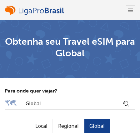
Bem-vindo(a)!
Obtenha seu Travel eSIM para
Global
Já tem uma conta?
ENTRE →
Entrar com
Para onde quer viajar?
ou
Local
Regional
Global