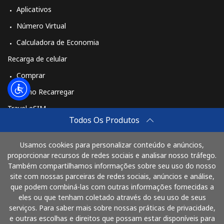
Aplicativos
Número Virtual
Calculadora de Economia
Recarga de celular
Comprar
Como Recarregar
Travel eSIM
Todos Os Produtos
Comprar
Como funciona
Usamos cookies para personalizar conteúdo e anúncios,
proporcionar recursos de redes sociais e analisar nosso tráfego.
Também compartilhamos informações sobre seu uso do nosso
site com nossas parceiras de redes sociais, anúncios e análise,
Pague com
que podem combiná-las com outras informações fornecidas a
eles ou que tenham coletado através do seu uso de seus
serviços. Para saber mais sobre nossas práticas de privacidade,
e outras escolhas e direitos que possam estar disponíveis para