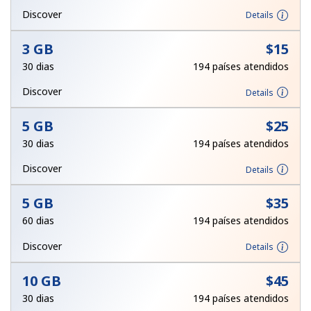
e condições.
Discover
Details
3 GB
⁦$15⁩
Entre
30 dias
194 países atendidos
Discover
Details
5 GB
⁦$25⁩
Olá!
30 dias
194 países atendidos
Entre ou
CADASTRE-SE AGORA →
Discover
Details
5 GB
⁦$35⁩
60 dias
194 países atendidos
Discover
Details
Esqueceu sua senha? →
10 GB
⁦$45⁩
30 dias
194 países atendidos