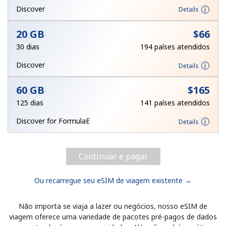
Login
Discover
Details
20 GB
⁦$66⁩
ou
30 dias
194 países atendidos
Continuar com
Discover
Details
60 GB
⁦$165⁩
125 dias
141 países atendidos
Discover for FormulaE
Details
Continuar e pagar
Ou recarregue seu eSIM de viagem existente →
Não importa se viaja a lazer ou negócios, nosso eSIM de
viagem oferece uma variedade de pacotes pré-pagos de dados