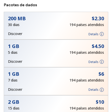
Pacotes de dados
200 MB
⁦$2.30⁩
30 dias
194 países atendidos
Discover
Details
Sem senha criada
1 GB
⁦$4.50⁩
Mínimo de 8 caracteres
5 dias
194 países atendidos
Uma letra maiúscula e minúscula
Um número
Discover
Details
Um caractere especial
1 GB
⁦$6⁩
7 dias
194 países atendidos
Discover
Details
2 GB
⁦$10⁩
Mantenha contato para obter nossas melhores ofertas.
15 dias
194 países atendidos
Ao abrir uma conta neste site, eu concordo com os
Termos