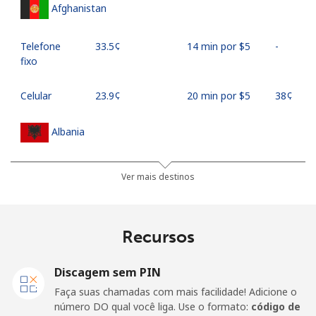
Afghanistan
Telefone
⁦33.5¢⁩
14 min por ⁦$5⁩
-
fixo
Celular
⁦23.9¢⁩
20 min por ⁦$5⁩
⁦38¢⁩
Albania
Telefone
⁦25.9¢⁩
19 min por ⁦$5⁩
-
Ver mais destinos
fixo
Celular
⁦48.5¢⁩
10 min por ⁦$5⁩
⁦11¢⁩
Recursos
Algeria
Discagem sem PIN
Faça suas chamadas com mais facilidade! Adicione o
Telefone
⁦10.5¢⁩
47 min por ⁦$5⁩
-
número DO qual você liga. Use o formato:
código de
fixo