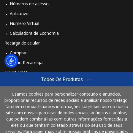
Números de acesso
Aplicativos
Número Virtual
Calculadora de Economia
Recarga de celular
Comprar
Como Recarregar
Travel eSIM
Todos Os Produtos
Comprar
Como funciona
Usamos cookies para personalizar conteúdo e anúncios,
proporcionar recursos de redes sociais e analisar nosso tráfego.
Também compartilhamos informações sobre seu uso do nosso
site com nossas parceiras de redes sociais, anúncios e análise,
Pague com
que podem combiná-las com outras informações fornecidas a
eles ou que tenham coletado através do seu uso de seus
serviços. Para saber mais sobre nossas práticas de privacidade,