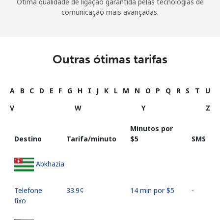
Ótima qualidade de ligação garantida pelas tecnologias de
comunicação mais avançadas.
Outras ótimas tarifas
A
B
C
D
E
F
G
H
I
J
K
L
M
N
O
P
Q
R
S
T
U
V
W
Y
Z
Minutos por
Destino
Tarifa/minuto
⁦$5⁩
SMS
Abkhazia
Telefone
⁦33.9¢⁩
14 min por ⁦$5⁩
-
fixo