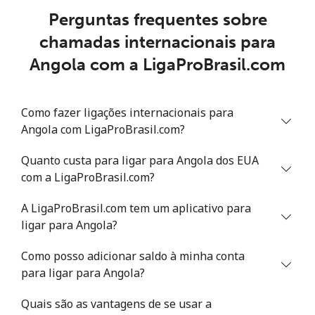
Perguntas frequentes sobre
Telefone
⁦39.9¢⁩
12 min por ⁦$5⁩
-
chamadas internacionais para
fixo
Angola com a LigaProBrasil.com
Celular
⁦56.5¢⁩
8 min por ⁦$5⁩
⁦32¢⁩
Como fazer ligações internacionais para
Anguilla
Angola com LigaProBrasil.com?
Telefone
⁦33.5¢⁩
14 min por ⁦$5⁩
-
Quanto custa para ligar para Angola dos EUA
fixo
com a LigaProBrasil.com?
Celular
⁦34.9¢⁩
14 min por ⁦$5⁩
⁦5¢⁩
A LigaProBrasil.com tem um aplicativo para
ligar para Angola?
Antigua And Barbuda
Como posso adicionar saldo à minha conta
para ligar para Angola?
Telefone
⁦33.9¢⁩
14 min por ⁦$5⁩
-
fixo
Quais são as vantagens de se usar a