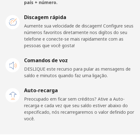
país + número.
Celular
⁦98.9¢⁩
5 min por ⁦$5⁩
-
Discagem rápida
Aumente sua velocidade de discagem! Configure seus
American Samoa
números favoritos diretamente nos digítos do seu
telefone e conecte-se mais rapidamente com as
Telefone
⁦19.5¢⁩
25 min por ⁦$5⁩
-
pessoas que você gosta!
fixo
Comandos de voz
Celular
⁦21.5¢⁩
23 min por ⁦$5⁩
-
DESLIQUE este recurso para pular as mensagens de
saldo e minutos quando faz uma ligação.
Andorra
Auto-recarga
Preocupado em ficar sem créditos? Ative a Auto-
Telefone
⁦9.9¢⁩
50 min por ⁦$5⁩
-
recarga e cada vez que seu saldo estiver abaixo do
fixo
especificado, nós recarregaremos o valor definido por
você.
Celular
⁦29.9¢⁩
16 min por ⁦$5⁩
⁦11¢⁩
Angola