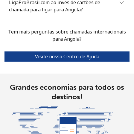
LigaProBrasil.com ao invés de cartões de
Celular
⁦33.9¢⁩
14 min por ⁦$5⁩
⁦11¢⁩
chamada para ligar para Angola?
Argentina
Tem mais perguntas sobre chamadas internacionais
Telefone
⁦1.7¢⁩
294 min por
-
para Angola?
fixo
⁦$5⁩
Visite nosso Centro de Ajuda
Celular
⁦20.5¢⁩
24 min por ⁦$5⁩
⁦14¢⁩
Armenia
Grandes economias para todos os
Telefone
⁦26.5¢⁩
18 min por ⁦$5⁩
-
fixo
destinos!
Celular
⁦32.5¢⁩
15 min por ⁦$5⁩
-
Aruba