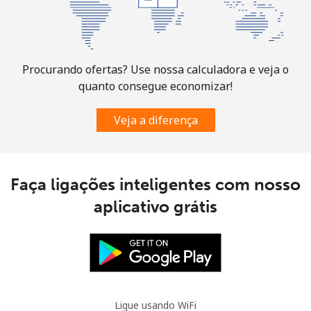
Telefone
⁦13.9¢⁩
35 min por ⁦$5⁩
-
fixo
Celular
⁦31.5¢⁩
15 min por ⁦$5⁩
-
Procurando ofertas? Use nossa calculadora e veja o
quanto consegue economizar!
Ascension Island
Veja a diferença
All country
⁦218.9¢⁩
2 min por ⁦$5⁩
-
Australia
Faça ligações inteligentes com nosso
aplicativo grátis
Telefone
⁦2.2¢⁩
227 min por
-
fixo
⁦$5⁩
Celular
⁦2.8¢⁩
178 min por
-
⁦$5⁩
Ligue usando WiFi
Austria