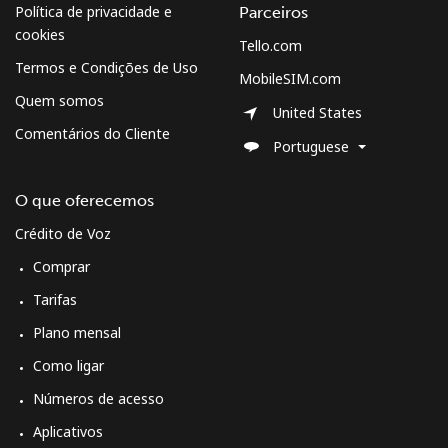
Política de privacidade e
Parceiros
fixo
cookies
Tello.com
Celular
⁦10.5¢⁩
47 min por ⁦$5⁩
⁦7¢⁩
Termos e Condições de Uso
MobileSIM.com
Quem somos
United States
South Korea
Comentários do Cliente
Portuguese
Telefone
⁦4.9¢⁩
102 min por
-
fixo
⁦$5⁩
O que oferecemos
Crédito de Voz
Celular
⁦3.5¢⁩
142 min por
⁦7¢⁩
⁦$5⁩
Comprar
Tarifas
South Sudan
Plano mensal
Como ligar
Celular
⁦70.5¢⁩
7 min por ⁦$5⁩
-
Números de acesso
Spain
Aplicativos