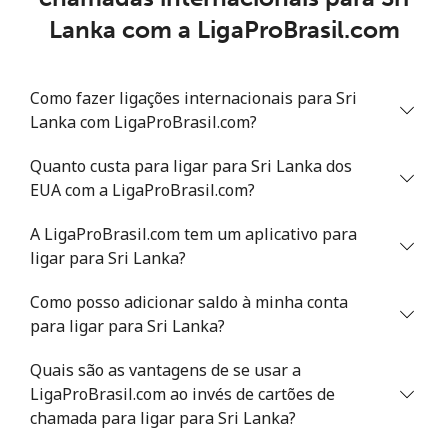
Lanka com a LigaProBrasil.com
Celular
⁦22.9¢⁩
21 min por ⁦$5⁩
-
Senegal
Como fazer ligações internacionais para Sri
Lanka com LigaProBrasil.com?
Telefone
⁦46.9¢⁩
10 min por ⁦$5⁩
-
fixo
Quanto custa para ligar para Sri Lanka dos
EUA com a LigaProBrasil.com?
Celular
⁦40.9¢⁩
12 min por ⁦$5⁩
⁦27¢⁩
A LigaProBrasil.com tem um aplicativo para
ligar para Sri Lanka?
Serbia
Como posso adicionar saldo à minha conta
Telefone
⁦24.5¢⁩
20 min por ⁦$5⁩
-
para ligar para Sri Lanka?
fixo
Quais são as vantagens de se usar a
Celular
⁦55.5¢⁩
9 min por ⁦$5⁩
-
LigaProBrasil.com ao invés de cartões de
chamada para ligar para Sri Lanka?
Seychelles