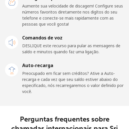
Aumente sua velocidade de discagem! Configure seus
Celular
⁦133.9¢⁩
3 min por ⁦$5⁩
⁦25¢⁩
números favoritos diretamente nos digítos do seu
telefone e conecte-se mais rapidamente com as
San Marino
pessoas que você gosta!
Telefone
Comandos de voz
⁦24.5¢⁩
20 min por ⁦$5⁩
-
fixo
DESLIQUE este recurso para pular as mensagens de
saldo e minutos quando faz uma ligação.
Celular
⁦23.5¢⁩
21 min por ⁦$5⁩
-
Auto-recarga
Sao Tome And Principe
Preocupado em ficar sem créditos? Ative a Auto-
recarga e cada vez que seu saldo estiver abaixo do
especificado, nós recarregaremos o valor definido por
All country
⁦214.9¢⁩
2 min por ⁦$5⁩
-
você.
Saudi Arabia
Perguntas frequentes sobre
Telefone
⁦14.9¢⁩
33 min por ⁦$5⁩
-
fixo
chamadas internacionais para Sri