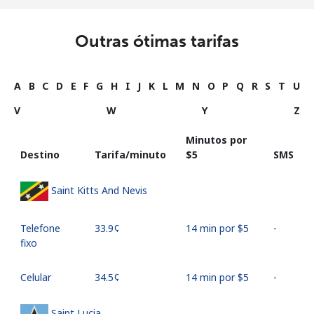
Outras ótimas tarifas
A
B
C
D
E
F
G
H
I
J
K
L
M
N
O
P
Q
R
S
T
U
V
W
Y
Z
Minutos por
Destino
Tarifa/minuto
⁦$5⁩
SMS
Saint Kitts And Nevis
Telefone
⁦33.9¢⁩
14 min por ⁦$5⁩
-
fixo
Celular
⁦34.5¢⁩
14 min por ⁦$5⁩
-
Saint Lucia