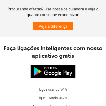
Sint Maarten
Procurando ofertas? Use nossa calculadora e veja o
quanto consegue economizar!
Telefone
⁦24.9¢⁩
20 min por ⁦$5⁩
-
fixo
Veja a diferença
Celular
⁦24.9¢⁩
20 min por ⁦$5⁩
-
Slovakia
Faça ligações inteligentes com nosso
aplicativo grátis
Telefone
⁦1.5¢⁩
333 min por
-
fixo
⁦$5⁩
Celular
⁦3.5¢⁩
142 min por
⁦9¢⁩
⁦$5⁩
Ligue usando WiFi
Slovenia
Ligue usando 4G/5G
Telefone
⁦34.5¢⁩
14 min por ⁦$5⁩
-