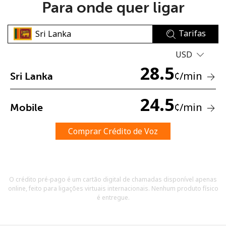
Para onde quer ligar
Tarifas
USD
28.5
¢
/min
Sri Lanka
Sem senha criada
Mínimo de 8 caracteres
24.5
¢
/min
Mobile
Uma letra maiúscula e minúscula
Um número
Um caractere especial
Comprar Crédito de Voz
O crédito pré-pago é um cartão digital de chamadas disponível apenas
online, feito para ligações virtuais internacionais. Nenhum produto físico
é entregue.
Mantenha contato para obter nossas melhores ofertas.
Ao abrir uma conta neste site, eu concordo com os
Termos