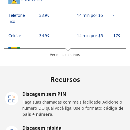
Telefone
⁦33.9¢⁩
14 min por ⁦$5⁩
-
fixo
Celular
⁦34.9¢⁩
14 min por ⁦$5⁩
⁦17¢⁩
Saint Vincent And The Grenadines
Ver mais destinos
Telefone
⁦30.5¢⁩
16 min por ⁦$5⁩
-
fixo
Recursos
Celular
⁦33.9¢⁩
14 min por ⁦$5⁩
-
Discagem sem PIN
Samoa
Faça suas chamadas com mais facilidade! Adicione o
número DO qual você liga. Use o formato:
código de
país + número.
Telefone
⁦127.5¢⁩
3 min por ⁦$5⁩
-
fixo
Discagem rápida