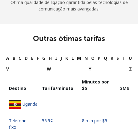
Ótima qualidade de ligação garantida pelas tecnologias de
comunicação mais avançadas.
Outras ótimas tarifas
A
B
C
D
E
F
G
H
I
J
K
L
M
N
O
P
Q
R
S
T
U
V
W
Y
Z
Minutos por
Destino
Tarifa/minuto
⁦$5⁩
SMS
Uganda
Telefone
⁦55.9¢⁩
8 min por ⁦$5⁩
-
fixo