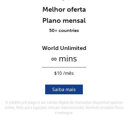
e condições.
Melhor oferta
Plano mensal
Entre
50+ countries
World Unlimited
Olá!
∞ mins
Entre ou
CADASTRE-SE AGORA →
⁦$10⁩ /mês
Saiba mais
O crédito pré-pago é um cartão digital de chamadas disponível apenas
online, feito para ligações virtuais internacionais. Nenhum produto físico
Esqueceu sua senha? →
é entregue.