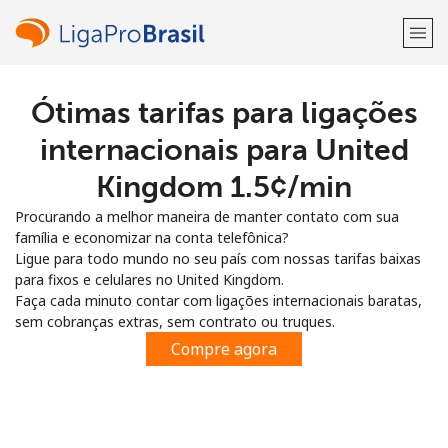
Ótimas tarifas para ligações
Bem-vindo(a)!
internacionais para United
Já tem uma conta?
ENTRE →
Kingdom ⁦1.5¢⁩/min
Procurando a melhor maneira de manter contato com sua
Entrar com
família e economizar na conta telefônica?
Ligue para todo mundo no seu país com nossas tarifas baixas
para fixos e celulares no United Kingdom.
Faça cada minuto contar com ligações internacionais baratas,
sem cobranças extras, sem contrato ou truques.
ou
Compre agora