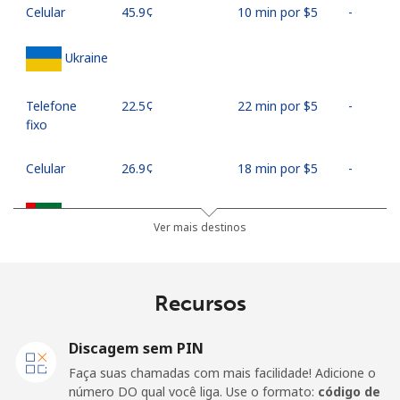
Celular
⁦45.9¢⁩
10 min por ⁦$5⁩
-
Ukraine
Telefone
⁦22.5¢⁩
22 min por ⁦$5⁩
-
fixo
Celular
⁦26.9¢⁩
18 min por ⁦$5⁩
-
United Arab Emirates
Ver mais destinos
Telefone
⁦23.5¢⁩
21 min por ⁦$5⁩
-
fixo
Recursos
Celular
⁦21.5¢⁩
23 min por ⁦$5⁩
⁦13¢⁩
Discagem sem PIN
United Kingdom
Faça suas chamadas com mais facilidade! Adicione o
número DO qual você liga. Use o formato:
código de