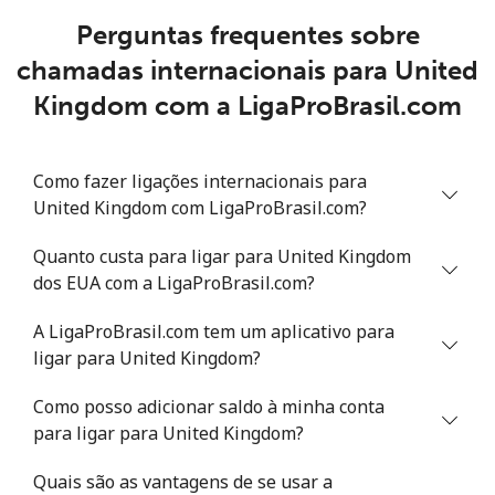
Celular
⁦24.9¢⁩
20 min por ⁦$5⁩
⁦5¢⁩
Perguntas frequentes sobre
chamadas internacionais para United
Montevideo
⁦6.5¢⁩
76 min por ⁦$5⁩
-
Kingdom com a LigaProBrasil.com
Us Virgin Islands
Como fazer ligações internacionais para
All country
⁦17.5¢⁩
28 min por ⁦$5⁩
-
United Kingdom com LigaProBrasil.com?
Uzbekistan
Quanto custa para ligar para United Kingdom
dos EUA com a LigaProBrasil.com?
Telefone
⁦16.9¢⁩
29 min por ⁦$5⁩
-
fixo
A LigaProBrasil.com tem um aplicativo para
ligar para United Kingdom?
Celular
⁦16.9¢⁩
29 min por ⁦$5⁩
⁦38¢⁩
Como posso adicionar saldo à minha conta
para ligar para United Kingdom?
Tashkent
⁦16.5¢⁩
30 min por ⁦$5⁩
-
Quais são as vantagens de se usar a