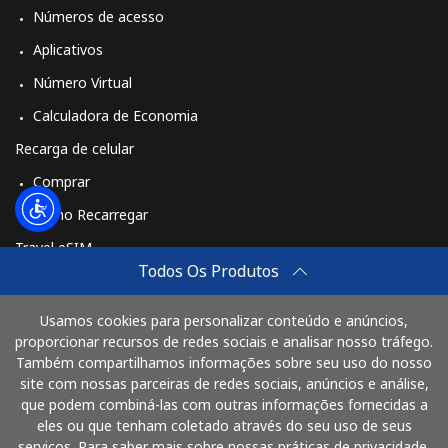
Números de acesso
Aplicativos
Número Virtual
Calculadora de Economia
Recarga de celular
Comprar
Como Recarregar
Travel eSIM
Todos Os Produtos
Comprar
Como funciona
Usamos cookies para personalizar conteúdo e anúncios,
proporcionar recursos de redes sociais e analisar nosso tráfego.
Também compartilhamos informações sobre seu uso do nosso
site com nossas parceiras de redes sociais, anúncios e análise,
Pague com
que podem combiná-las com outras informações fornecidas a
eles ou que tenham coletado através do seu uso de seus
serviços. Para saber mais sobre nossas práticas de privacidade,