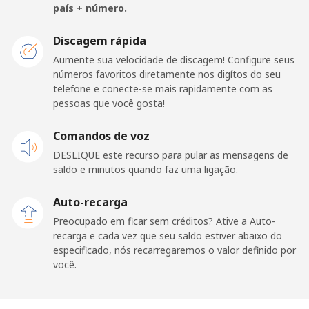
país + número.
Telefone
⁦1.5¢⁩
333 min por
-
fixo
⁦$5⁩
Discagem rápida
Aumente sua velocidade de discagem! Configure seus
Celular
⁦2.4¢⁩
208 min por
⁦8¢⁩
números favoritos diretamente nos digítos do seu
⁦$5⁩
telefone e conecte-se mais rapidamente com as
pessoas que você gosta!
Premium
⁦42.5¢⁩
11 min por ⁦$5⁩
-
Comandos de voz
United States
DESLIQUE este recurso para pular as mensagens de
saldo e minutos quando faz uma ligação.
All country
⁦1.5¢⁩
333 min por
-
⁦$5⁩
Auto-recarga
Preocupado em ficar sem créditos? Ative a Auto-
Uruguay
recarga e cada vez que seu saldo estiver abaixo do
especificado, nós recarregaremos o valor definido por
você.
Telefone
⁦9.5¢⁩
52 min por ⁦$5⁩
-
fixo