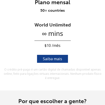
Plano mensal
e condições.
50+ countries
Entre
World Unlimited
∞ mins
Olá!
⁦$10⁩ /mês
Entre ou
CADASTRE-SE AGORA →
Saiba mais
O crédito pré-pago é um cartão digital de chamadas disponível apenas
online, feito para ligações virtuais internacionais. Nenhum produto físico
é entregue.
Esqueceu sua senha? →
Por que escolher a gente?