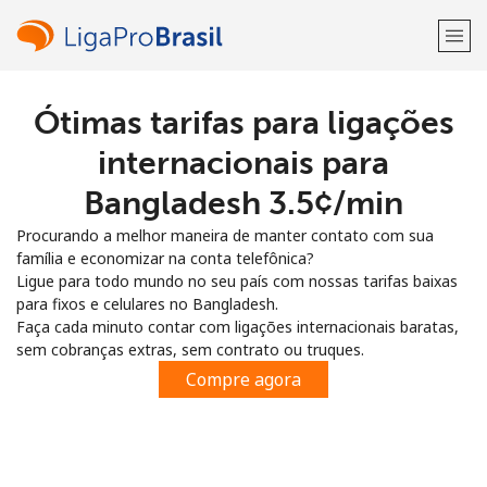
Ótimas tarifas para ligações
Bem-vindo(a)!
internacionais para
Já tem uma conta?
ENTRE →
Bangladesh ⁦3.5¢⁩/min
Procurando a melhor maneira de manter contato com sua
Entrar com
família e economizar na conta telefônica?
Ligue para todo mundo no seu país com nossas tarifas baixas
para fixos e celulares no Bangladesh.
Faça cada minuto contar com ligações internacionais baratas,
sem cobranças extras, sem contrato ou truques.
ou
Compre agora