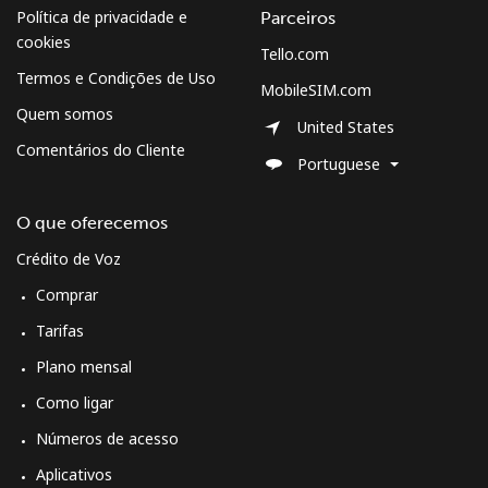
Bulgaria
Política de privacidade e
Parceiros
cookies
Tello.com
Telefone
⁦1.5¢⁩
333 min por
-
Termos e Condições de Uso
fixo
⁦$5⁩
MobileSIM.com
Quem somos
United States
Celular
⁦4.5¢⁩
111 min por
⁦35¢⁩
Comentários do Cliente
⁦$5⁩
Portuguese
Burkina Faso
O que oferecemos
Crédito de Voz
Telefone
⁦54.5¢⁩
9 min por ⁦$5⁩
-
Comprar
fixo
Tarifas
Celular
⁦47.9¢⁩
10 min por ⁦$5⁩
⁦26¢⁩
Plano mensal
Como ligar
Burundi
Números de acesso
Telefone
⁦69.5¢⁩
7 min por ⁦$5⁩
-
Aplicativos