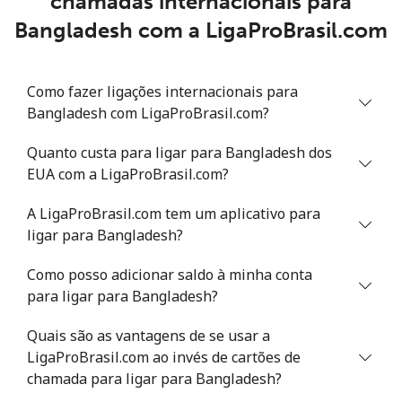
chamadas internacionais para
Belize
Bangladesh com a LigaProBrasil.com
Telefone
⁦30.9¢⁩
16 min por ⁦$5⁩
-
fixo
Como fazer ligações internacionais para
Bangladesh com LigaProBrasil.com?
Celular
⁦31.5¢⁩
15 min por ⁦$5⁩
⁦14¢⁩
Quanto custa para ligar para Bangladesh dos
Benin
EUA com a LigaProBrasil.com?
Telefone
⁦54.9¢⁩
9 min por ⁦$5⁩
-
A LigaProBrasil.com tem um aplicativo para
fixo
ligar para Bangladesh?
Celular
⁦55.9¢⁩
8 min por ⁦$5⁩
-
Como posso adicionar saldo à minha conta
para ligar para Bangladesh?
Bermuda
Quais são as vantagens de se usar a
LigaProBrasil.com ao invés de cartões de
Telefone
⁦3.5¢⁩
142 min por
-
chamada para ligar para Bangladesh?
fixo
⁦$5⁩