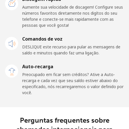
fixo
Aumente sua velocidade de discagem! Configure seus
números favoritos diretamente nos digítos do seu
Celular
⁦32.5¢⁩
15 min por ⁦$5⁩
-
telefone e conecte-se mais rapidamente com as
pessoas que você gosta!
Belarus
Comandos de voz
Telefone
⁦55.5¢⁩
9 min por ⁦$5⁩
-
DESLIQUE este recurso para pular as mensagens de
fixo
saldo e minutos quando faz uma ligação.
Celular
⁦50.9¢⁩
9 min por ⁦$5⁩
-
Auto-recarga
Preocupado em ficar sem créditos? Ative a Auto-
Belgium
recarga e cada vez que seu saldo estiver abaixo do
especificado, nós recarregaremos o valor definido por
você.
Telefone
⁦2.9¢⁩
172 min por
-
fixo
⁦$5⁩
Celular
⁦34.5¢⁩
14 min por ⁦$5⁩
⁦11¢⁩
Perguntas frequentes sobre