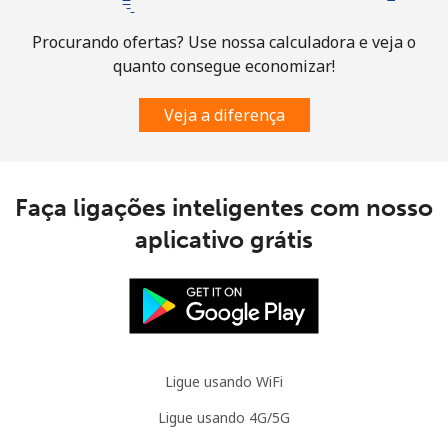
Bosnia And Herzegovina
Procurando ofertas? Use nossa calculadora e veja o
Telefone
⁦24.9¢⁩
20 min por ⁦$5⁩
-
quanto consegue economizar!
fixo
Veja a diferença
Celular
⁦51.9¢⁩
9 min por ⁦$5⁩
⁦11¢⁩
Botswana
Faça ligações inteligentes com nosso
Telefone
⁦31.5¢⁩
15 min por ⁦$5⁩
-
aplicativo grátis
fixo
Celular
⁦34.5¢⁩
14 min por ⁦$5⁩
⁦7¢⁩
Brazil
Ligue usando WiFi
Telefone
⁦0.9¢⁩
555 min por
-
Ligue usando 4G/5G
fixo
⁦$5⁩