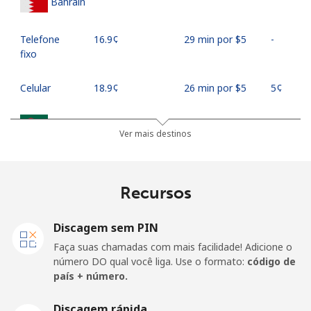
Bahrain
Telefone
⁦16.9¢⁩
29 min por ⁦$5⁩
-
fixo
Celular
⁦18.9¢⁩
26 min por ⁦$5⁩
⁦5¢⁩
Bangladesh
Ver mais destinos
Telefone
⁦3.5¢⁩
142 min por
-
fixo
⁦$5⁩
Recursos
Celular
⁦2.8¢⁩
178 min por
-
⁦$5⁩
Discagem sem PIN
Faça suas chamadas com mais facilidade! Adicione o
Barbados
número DO qual você liga. Use o formato:
código de
país + número.
Telefone
⁦28.5¢⁩
17 min por ⁦$5⁩
-
Discagem rápida