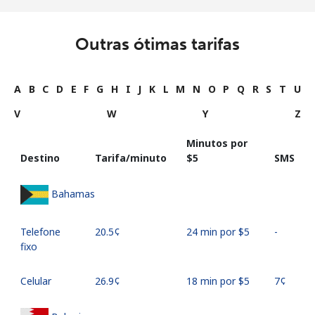
Outras ótimas tarifas
A
B
C
D
E
F
G
H
I
J
K
L
M
N
O
P
Q
R
S
T
U
V
W
Y
Z
Minutos por
Destino
Tarifa/minuto
⁦$5⁩
SMS
Bahamas
Telefone
⁦20.5¢⁩
24 min por ⁦$5⁩
-
fixo
Celular
⁦26.9¢⁩
18 min por ⁦$5⁩
⁦7¢⁩