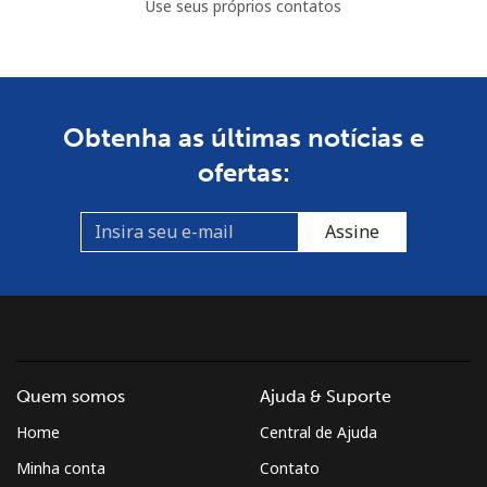
Use seus próprios contatos
Celular
⁦2.5¢⁩
200 min por
⁦5¢⁩
⁦$5⁩
British Virgin Islands
Obtenha as últimas notícias e
ofertas:
Telefone
⁦32.5¢⁩
15 min por ⁦$5⁩
-
fixo
Assine
Celular
⁦33.9¢⁩
14 min por ⁦$5⁩
⁦16¢⁩
Brunei
Telefone
⁦34.5¢⁩
14 min por ⁦$5⁩
-
fixo
Quem somos
Ajuda & Suporte
Home
Central de Ajuda
Celular
⁦34.5¢⁩
14 min por ⁦$5⁩
⁦8¢⁩
Minha conta
Contato