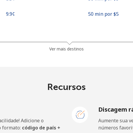
⁦9.9¢⁩
50 min por ⁦$5⁩
⁦37.9¢⁩
13 min por ⁦$5⁩
Ver mais destinos
⁦37.5¢⁩
13 min por ⁦$5⁩
Recursos
⁦35.5¢⁩
14 min por ⁦$5⁩
Discagem r
⁦34.5¢⁩
14 min por ⁦$5⁩
cilidade! Adicione o
Aumente sua ve
o formato:
código de país +
números favorit