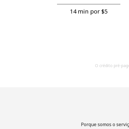
14 min por ⁦$5⁩
O crédito pré-pago
Porque somos o serviç