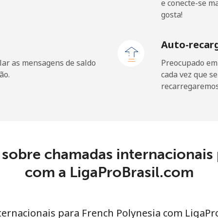
e conecte-se m
⁦1.5¢⁩
333 min por ⁦$5⁩
gosta!
⁦2.4¢⁩
208 min por ⁦$5⁩
Auto-recar
lar as mensagens de saldo
Preocupado em f
ão.
cada vez que se
recarregaremos 
⁦4.9¢⁩
102 min por ⁦$5⁩
⁦30.9¢⁩
16 min por ⁦$5⁩
 sobre chamadas internacionais 
⁦33.9¢⁩
com a LigaProBrasil.com
14 min por ⁦$5⁩
⁦33.9¢⁩
14 min por ⁦$5⁩
ternacionais para French Polynesia com LigaPr