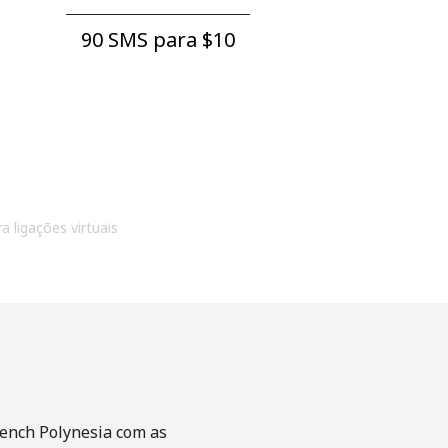
90 SMS para ⁦$10⁩
a ligações virtuais
rench Polynesia com as