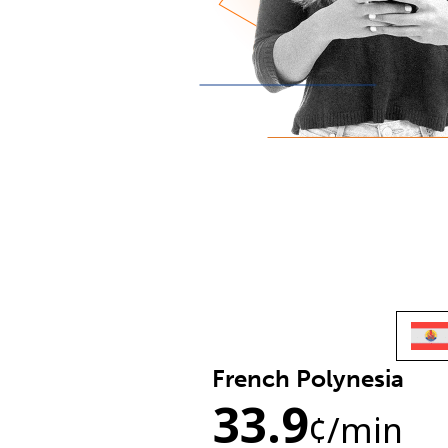
French Polynesia
33.9
¢
/min