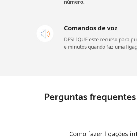
número.
Telefone fixo
Celular
Comandos de voz
DESLIQUE este recurso para pu
French Guiana
e minutos quando faz uma ligaç
Telefone fixo
Celular
French Polynesia
Perguntas frequentes
Telefone fixo
Celular
Como fazer ligações in