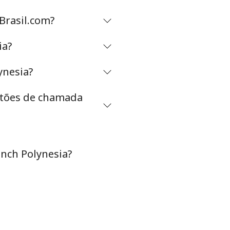
Brasil.com?
ia?
ynesia?
artões de chamada
nch Polynesia?