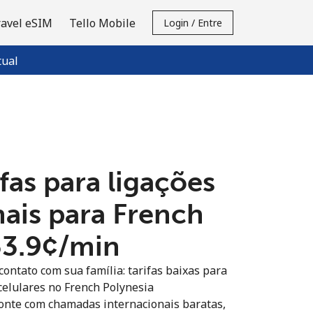
ravel eSIM
Tello Mobile
Login / Entre
tual
fas para ligações
nais para French
33.9¢⁩/min
ontato com sua família: tarifas baixas para
 celulares no French Polynesia
onte com chamadas internacionais baratas,