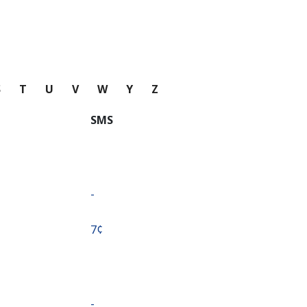
S
T
U
V
W
Y
Z
SMS
-
⁦7¢⁩
-