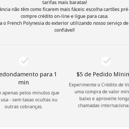
tarifas mais baratas!
ância não têm como ficarem mais fáceis: escolha cartões pré
Olá!
compre crédito on-line e ligue para casa.
 o French Polynesia do exterior utilizando nosso serviço de
confiável!
Entre ou
CADASTRE-SE AGORA →
edondamento para 1
⁦$5⁩ de Pedido Mín
min
Experimente o Crédito de V
Esqueceu sua senha? →
uma compra de valor mí
 apenas pelos minutos que
baixo e aproveite long
 usa - sem taxas ocultas ou
chamadas internacionai
outras cobranças.
Login