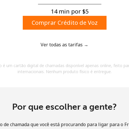
Um número
Um caractere especial
14 min por ⁦$5⁩
Comprar Crédito de Voz
Ver todas as tarifas →
Mantenha contato para obter nossas melhores
 é um cartão digital de chamadas disponível apenas online, feito par
ofertas.
internacionais. Nenhum produto físico é entregue.
Ao abrir uma conta neste site, eu concordo com os
Termos e condições.
Entre
Por que escolher a gente?
o de chamada que você está procurando para ligar para o F