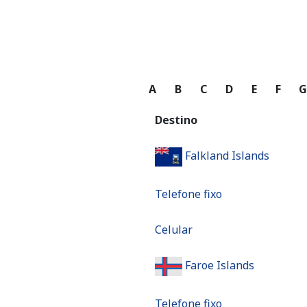
A
B
C
D
E
F
Destino
Falkland Islands
Telefone fixo
Celular
Faroe Islands
Telefone fixo