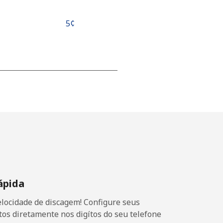
⁦5¢⁩
-
⁦17¢⁩
-
ápida
⁦11¢⁩
locidade de discagem! Configure seus
os diretamente nos digítos do seu telefone