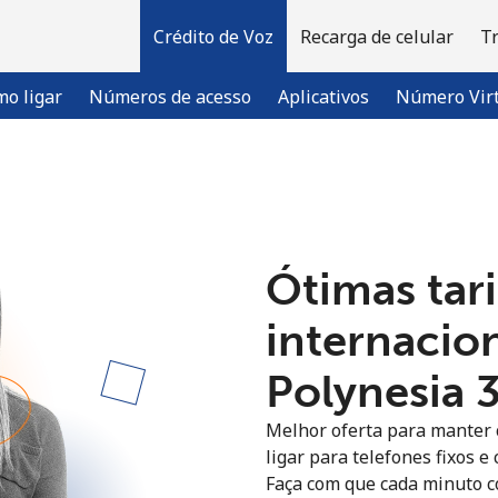
Crédito de Voz
Recarga de celular
T
o ligar
Números de acesso
Aplicativos
Número Vir
Bem-vindo(a)!
Ótimas tari
Já tem uma conta?
ENTRE →
internacio
Entrar com
Polynesia ⁦
Melhor oferta para manter c
ligar para telefones fixos e
Faça com que cada minuto c