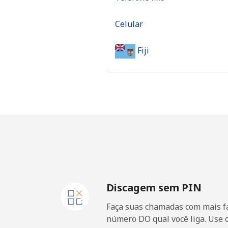
Celular
Fiji
Telefone fixo
Celular
Finland
Telefone fixo
Discagem sem PIN
Celular
Faça suas chamadas com mais fa
France
número DO qual você liga. Use 