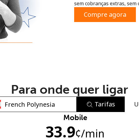
sem cobranças extras, sem 
ou
Compre agora
Para onde quer ligar
Tarifas
U
Sem senha criada
Mobile
33.9
Mínimo de 8 caracteres
¢
/min
Uma letra maiúscula e minúscula