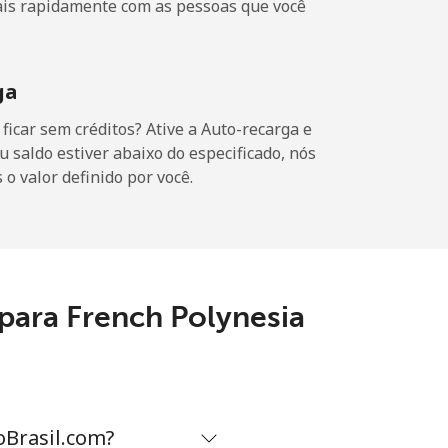
ais rapidamente com as pessoas que você
-
-
ga
icar sem créditos? Ative a Auto-recarga e
u saldo estiver abaixo do especificado, nós
o valor definido por você.
-
-
para French Polynesia
-
⁦11¢⁩
oBrasil.com?