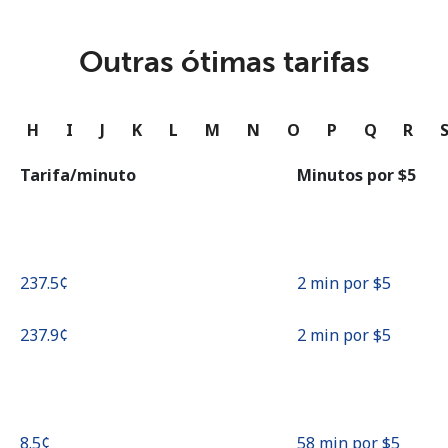
ou
Continuar com
Outras ótimas tarifas
G
H
I
J
K
L
M
N
O
P
Q
R
Tarifa/minuto
Minutos por ⁦$5⁩
⁦237.5¢⁩
2 min por ⁦$5⁩
⁦237.9¢⁩
2 min por ⁦$5⁩
⁦8.5¢⁩
58 min por ⁦$5⁩