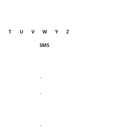
S
T
U
V
W
Y
Z
SMS
-
-
-