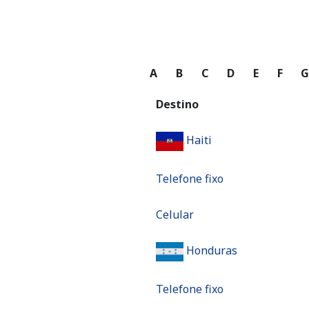
A
B
C
D
E
F
Destino
Haiti
Telefone fixo
Celular
Honduras
Telefone fixo