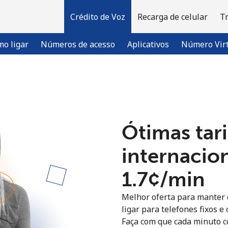
Crédito de Voz
Recarga de celular
T
o ligar
Números de acesso
Aplicativos
Número Vir
Bem-vindo(a)!
Ótimas tari
Já tem uma conta?
ENTRE →
internacio
Entrar com
⁦1.7¢⁩/min
Melhor oferta para manter c
ligar para telefones fixos 
Faça com que cada minuto c