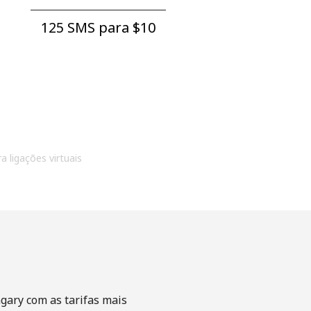
125 SMS para ⁦$10⁩
a ligações virtuais
gary com as tarifas mais