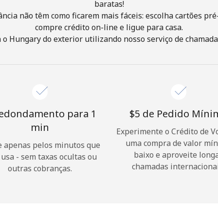
baratas!
ância não têm como ficarem mais fáceis: escolha cartões pré
Olá!
compre crédito on-line e ligue para casa.
o Hungary do exterior utilizando nosso serviço de chamada f
Entre ou
CADASTRE-SE AGORA →
edondamento para 1
⁦$5⁩ de Pedido Mín
min
Experimente o Crédito de V
uma compra de valor mí
 apenas pelos minutos que
Esqueceu sua senha? →
baixo e aproveite long
 usa - sem taxas ocultas ou
chamadas internacionai
outras cobranças.
Login