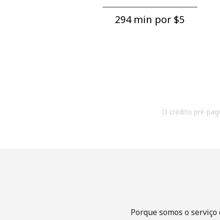
294 min por ⁦$5⁩
O crédito pré-pago
Porque somos o serviço 