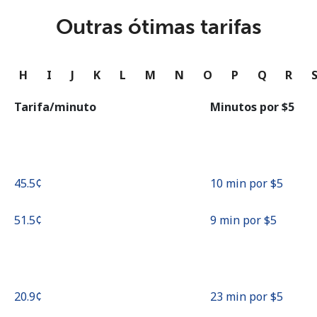
ou
Outras ótimas tarifas
Continuar com
G
H
I
J
K
L
M
N
O
P
Q
R
Tarifa/minuto
Minutos por ⁦$5⁩
⁦45.5¢⁩
10 min por ⁦$5⁩
⁦51.5¢⁩
9 min por ⁦$5⁩
⁦20.9¢⁩
23 min por ⁦$5⁩