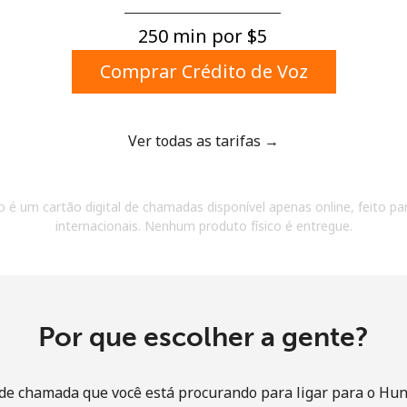
Um número
Um caractere especial
250 min por ⁦$5⁩
Comprar Crédito de Voz
Ver todas as tarifas →
Mantenha contato para obter nossas melhores
 é um cartão digital de chamadas disponível apenas online, feito par
ofertas.
internacionais. Nenhum produto físico é entregue.
Ao abrir uma conta neste site, eu concordo com os
Termos e condições.
Entre
Por que escolher a gente?
de chamada que você está procurando para ligar para o Hun