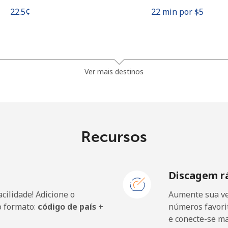
⁦22.5¢⁩
22 min por ⁦$5⁩
⁦3.9¢⁩
128 min por ⁦$5⁩
Ver mais destinos
⁦5.9¢⁩
84 min por ⁦$5⁩
Recursos
⁦1.7¢⁩
294 min por ⁦$5⁩
Discagem r
⁦2¢⁩
250 min por ⁦$5⁩
cilidade! Adicione o
Aumente sua ve
o formato:
código de país +
números favorit
e conecte-se m