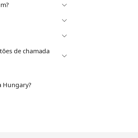
om?
artões de chamada
a Hungary?