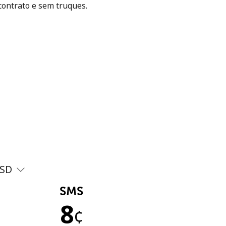
contrato e sem truques.
SD
SMS
8
¢