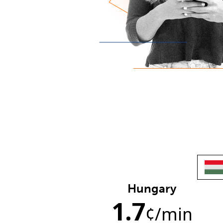
Hungary
1.7
¢
/min