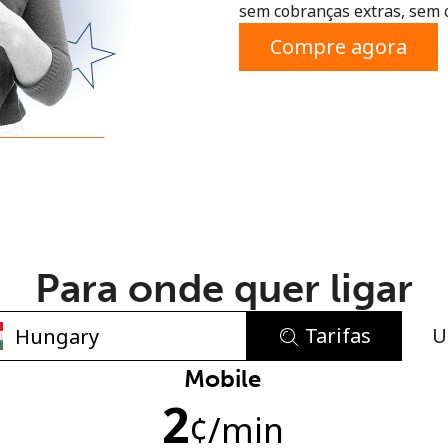
sem cobranças extras, sem 
ou
Compre agora
Para onde quer ligar
Tarifas
U
Sem senha criada
Mobile
2
Mínimo de 8 caracteres
¢
/min
Uma letra maiúscula e minúscula