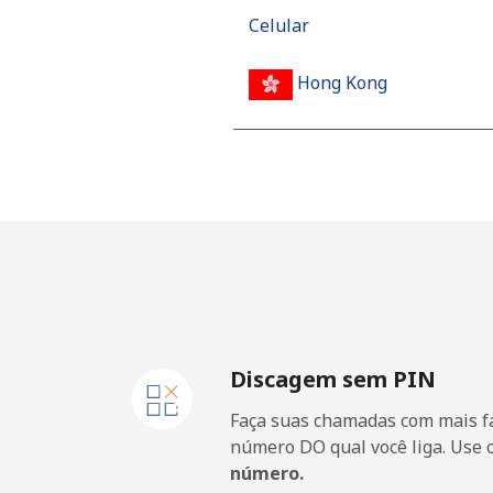
Celular
Hong Kong
Telefone fixo
Celular
Hungary
Telefone fixo
Discagem sem PIN
Celular
Faça suas chamadas com mais fa
número DO qual você liga. Use 
número.