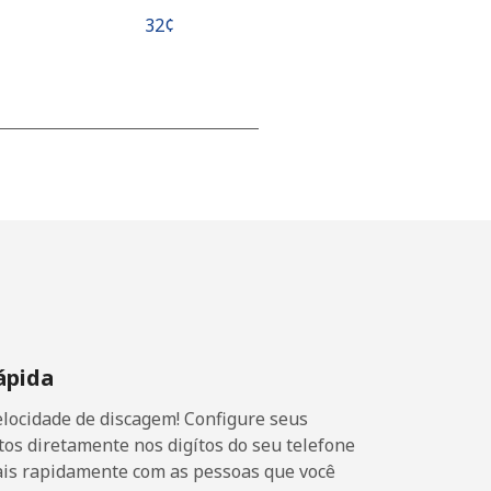
⁦32¢⁩
-
⁦8¢⁩
-
ápida
⁦8¢⁩
locidade de discagem! Configure seus
os diretamente nos digítos do seu telefone
ais rapidamente com as pessoas que você