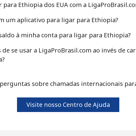
r para Ethiopia dos EUA com a LigaProBrasil.c
m um aplicativo para ligar para Ethiopia?
⁦25.9¢⁩
19 min por ⁦$5⁩
aldo à minha conta para ligar para Ethiopia?
⁦20.5¢⁩
24 min por ⁦$5⁩
 de se usar a LigaProBrasil.com ao invés de c
a?
⁦31.5¢⁩
15 min por ⁦$5⁩
perguntas sobre chamadas internacionais para
⁦29.9¢⁩
16 min por ⁦$5⁩
Visite nosso Centro de Ajuda