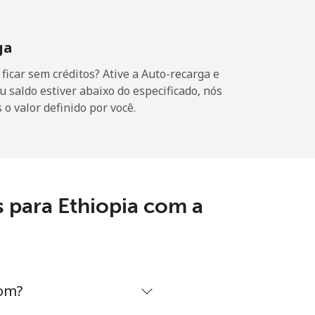
ga
icar sem créditos? Ative a Auto-recarga e
-
u saldo estiver abaixo do especificado, nós
o valor definido por você.
-
⁦8¢⁩
 para Ethiopia com a
-
com?
⁦8¢⁩