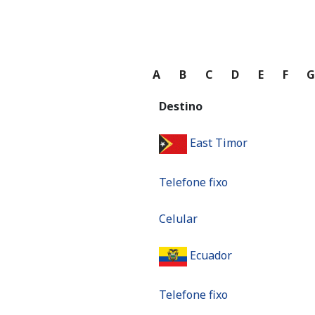
A
B
C
D
E
F
Destino
East Timor
Telefone fixo
Celular
Ecuador
Telefone fixo