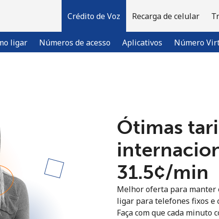
Crédito de Voz
Recarga de celular
T
o ligar
Números de acesso
Aplicativos
Número Vir
Bem-vindo(a)!
Ótimas tari
Já tem uma conta?
ENTRE →
internacion
Entrar com
⁦31.5¢⁩/min
Melhor oferta para manter c
ligar para telefones fixos e
Faça com que cada minuto c