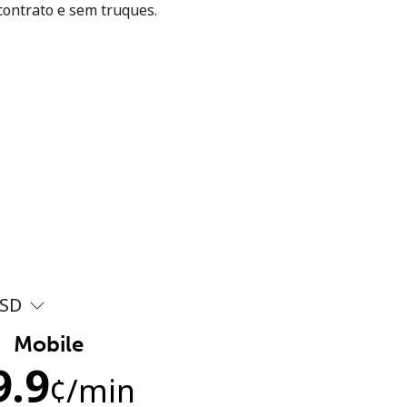
contrato e sem truques.
SD
Mobile
9.9
¢
/min