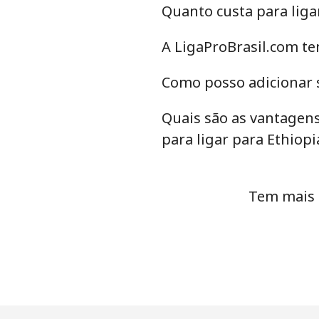
Quanto custa para liga
Eswatini
A LigaProBrasil.com te
Telefone fixo
Como posso adicionar s
Celular
Quais são as vantagens
Ethiopia
para ligar para Ethiopi
Telefone fixo
Tem mais 
Celular