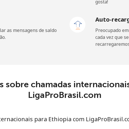
gosta!
Auto-recar
lar as mensagens de saldo
Preocupado em f
⁦72.9¢⁩
6 min por ⁦$5⁩
ão.
cada vez que se
recarregaremos 
⁦32.9¢⁩
15 min por ⁦$5⁩
⁦32.9¢⁩
15 min por ⁦$5⁩
s sobre chamadas internacionais
LigaProBrasil.com
⁦1.5¢⁩
333 min por ⁦$5⁩
ternacionais para Ethiopia com LigaProBrasil.
⁦48.5¢⁩
10 min por ⁦$5⁩