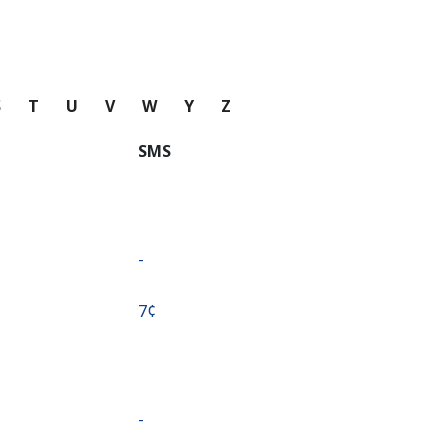
S
T
U
V
W
Y
Z
SMS
-
⁦7¢⁩
-