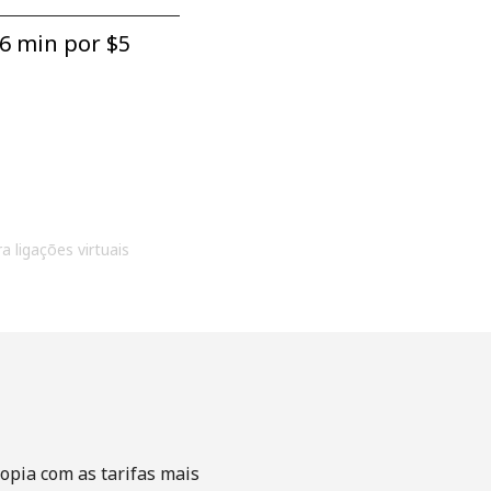
6 min por ⁦$5⁩
a ligações virtuais
opia com as tarifas mais