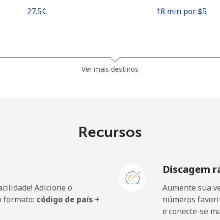
⁦27.5¢⁩
18 min por ⁦$5⁩
⁦13.9¢⁩
35 min por ⁦$5⁩
Ver mais destinos
⁦19.5¢⁩
25 min por ⁦$5⁩
⁦15.9¢⁩
31 min por ⁦$5⁩
Recursos
Discagem r
⁦22.9¢⁩
21 min por ⁦$5⁩
cilidade! Adicione o
Aumente sua ve
⁦11.9¢⁩
42 min por ⁦$5⁩
o formato:
código de país +
números favorit
e conecte-se m
⁦17.9¢⁩
27 min por ⁦$5⁩