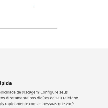
-
-
-
-
ápida
-
locidade de discagem! Configure seus
-
os diretamente nos digítos do seu telefone
ais rapidamente com as pessoas que você
⁦11¢⁩