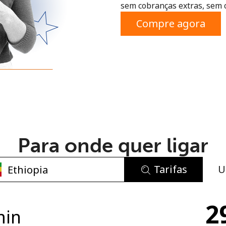
sem cobranças extras, sem 
ou
Compre agora
Para onde quer ligar
Tarifas
U
Sem senha criada
2
Mínimo de 8 caracteres
min
Uma letra maiúscula e minúscula