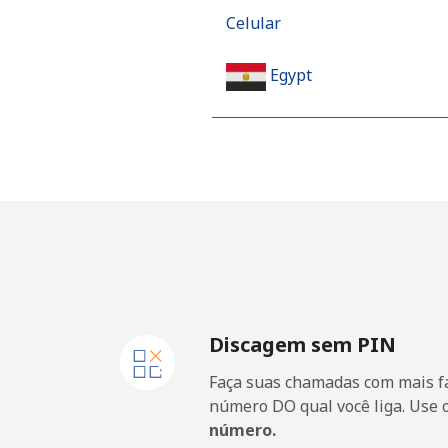
Celular
Egypt
Telefone fixo
Celular
Mobile - Etisalat
El Salvador
Discagem sem PIN
Telefone fixo
Faça suas chamadas com mais fa
Claro Landlines
número DO qual você liga. Use 
número.
Celular