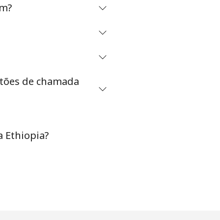
om?
-
⁦38¢⁩
artões de chamada
-
 Ethiopia?
-