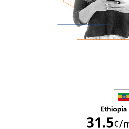
Ethiopia
31.5
¢
/