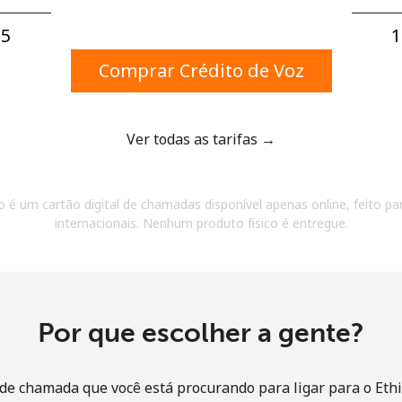
Um número
Um caractere especial
5⁩
1
Comprar Crédito de Voz
Ver todas as tarifas →
Mantenha contato para obter nossas melhores
 é um cartão digital de chamadas disponível apenas online, feito par
ofertas.
internacionais. Nenhum produto físico é entregue.
Ao abrir uma conta neste site, eu concordo com os
Termos e condições.
Entre
Por que escolher a gente?
de chamada que você está procurando para ligar para o Ethi