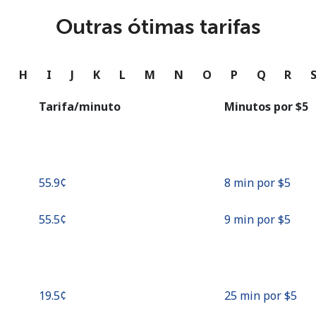
ou
Outras ótimas tarifas
Continuar com
G
H
I
J
K
L
M
N
O
P
Q
R
Tarifa/minuto
Minutos por ⁦$5⁩
⁦55.9¢⁩
8 min por ⁦$5⁩
⁦55.5¢⁩
9 min por ⁦$5⁩
⁦19.5¢⁩
25 min por ⁦$5⁩