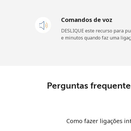
Equatorial Guinea
Comandos de voz
DESLIQUE este recurso para pu
All country
e minutos quando faz uma ligaç
Eritrea
Telefone fixo
Celular
Perguntas frequente
Estonia
Telefone fixo
Como fazer ligações in
Celular