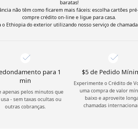
baratas!
ância não têm como ficarem mais fáceis: escolha cartões pré
Olá!
compre crédito on-line e ligue para casa.
o Ethiopia do exterior utilizando nosso serviço de chamada f
Entre ou
CADASTRE-SE AGORA →
edondamento para 1
⁦$5⁩ de Pedido Mín
min
Experimente o Crédito de V
uma compra de valor mí
 apenas pelos minutos que
Esqueceu sua senha? →
baixo e aproveite long
 usa - sem taxas ocultas ou
chamadas internacionai
outras cobranças.
Login