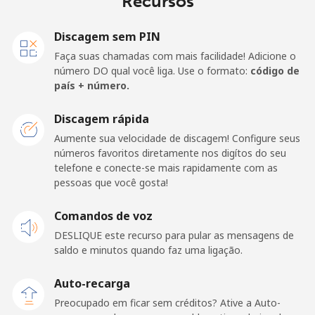
Recursos
Celular
⁦185.5¢⁩
2 min por ⁦$5⁩
-
Discagem sem PIN
Djibouti
Faça suas chamadas com mais facilidade! Adicione o
número DO qual você liga. Use o formato:
código de
país + número.
Telefone
⁦43.5¢⁩
11 min por ⁦$5⁩
-
fixo
Discagem rápida
Aumente sua velocidade de discagem! Configure seus
Celular
⁦43.5¢⁩
11 min por ⁦$5⁩
⁦14¢⁩
números favoritos diretamente nos digítos do seu
telefone e conecte-se mais rapidamente com as
Dominica
pessoas que você gosta!
Telefone
Comandos de voz
⁦29.9¢⁩
16 min por ⁦$5⁩
-
fixo
DESLIQUE este recurso para pular as mensagens de
saldo e minutos quando faz uma ligação.
Celular
⁦31.5¢⁩
15 min por ⁦$5⁩
-
Auto-recarga
Dominican Republic
Preocupado em ficar sem créditos? Ative a Auto-