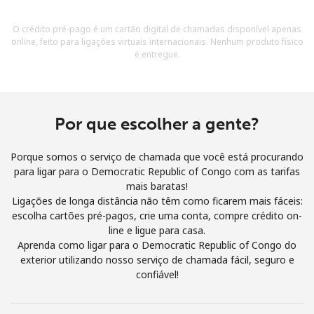
e condições.
O crédito pré-pago é um cartão digital de chamadas disponível apenas
online, feito para ligações virtuais internacionais. Nenhum produto físico
Entre
é entregue.
Por que escolher a gente?
Olá!
Porque somos o serviço de chamada que você está procurando
Entre ou
CADASTRE-SE AGORA →
para ligar para o Democratic Republic of Congo com as tarifas
mais baratas!
Ligações de longa distância não têm como ficarem mais fáceis:
escolha cartões pré-pagos, crie uma conta, compre crédito on-
line e ligue para casa.
Aprenda como ligar para o Democratic Republic of Congo do
exterior utilizando nosso serviço de chamada fácil, seguro e
confiável!
Esqueceu sua senha? →