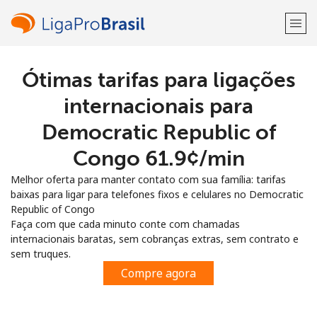
Ótimas tarifas para ligações
Bem-vindo(a)!
internacionais para
Já tem uma conta?
ENTRE →
Democratic Republic of
Congo ⁦61.9¢⁩/min
Entrar com
Melhor oferta para manter contato com sua família: tarifas
baixas para ligar para telefones fixos e celulares no Democratic
Republic of Congo
Faça com que cada minuto conte com chamadas
internacionais baratas, sem cobranças extras, sem contrato e
ou
sem truques.
Compre agora