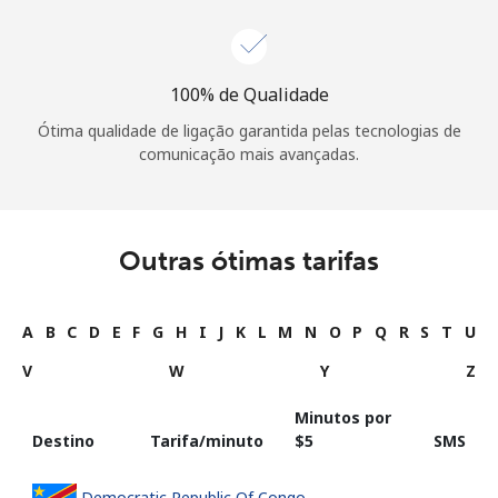
100% de Qualidade
Ótima qualidade de ligação garantida pelas tecnologias de
comunicação mais avançadas.
Outras ótimas tarifas
A
B
C
D
E
F
G
H
I
J
K
L
M
N
O
P
Q
R
S
T
U
V
W
Y
Z
Minutos por
Destino
Tarifa/minuto
⁦$5⁩
SMS
Democratic Republic Of Congo