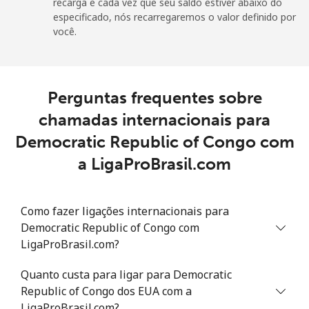
recarga e cada vez que seu saldo estiver abaixo do
especificado, nós recarregaremos o valor definido por
Telefone
⁦5.5¢⁩
90 min por ⁦$5⁩
-
você.
fixo
Celular
⁦15.5¢⁩
32 min por ⁦$5⁩
⁦14¢⁩
Perguntas frequentes sobre
chamadas internacionais para
Democratic Republic of Congo com
a LigaProBrasil.com
Como fazer ligações internacionais para
Democratic Republic of Congo com
LigaProBrasil.com?
Quanto custa para ligar para Democratic
Republic of Congo dos EUA com a
LigaProBrasil.com?