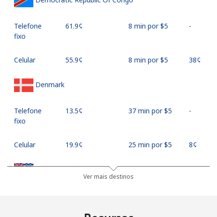
Telefone
⁦61.9¢⁩
8 min por ⁦$5⁩
-
fixo
Celular
⁦55.9¢⁩
8 min por ⁦$5⁩
⁦38¢⁩
Denmark
Telefone
⁦13.5¢⁩
37 min por ⁦$5⁩
-
fixo
Celular
⁦19.9¢⁩
25 min por ⁦$5⁩
⁦8¢⁩
Diego Garcia
Ver mais destinos
Telefone
⁦185.5¢⁩
2 min por ⁦$5⁩
-
fixo