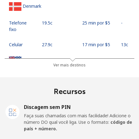
Denmark
Telefone
⁦19.5c⁩
25 min por ⁦$5⁩
-
fixo
Celular
⁦27.9c⁩
17 min por ⁦$5⁩
⁦13c⁩
Diego Garcia
Ver mais destinos
Telefone
⁦275.9c⁩
1 min por ⁦$5⁩
-
fixo
Recursos
Celular
⁦275.9c⁩
1 min por ⁦$5⁩
-
Discagem sem PIN
Djibouti
Faça suas chamadas com mais facilidade! Adicione o
número DO qual você liga. Use o formato:
código de
país + número.
Telefone
⁦60.5c⁩
8 min por ⁦$5⁩
-
fixo