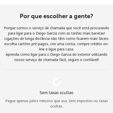
e condições.
Por que escolher a gente?
Entre
Porque somos o serviço de chamada que você está procurando
para ligar para o Diego Garcia com as tarifas mais baratas!
Ligações de longa distância não têm como ficarem mais fáceis:
escolha cartões pré-pagos, crie uma conta, compre crédito on-
Olá!
line e ligue para casa.
Aprenda como ligar para o Diego Garcia do exterior utilizando
nosso serviço de chamada fácil, seguro e confiável!
Entre ou
CADASTRE-SE AGORA →
Sem taxas ocultas
Esqueceu sua senha? →
Pague apenas pelos minutos que usa. Sem impostos ou taxas
ocultas.