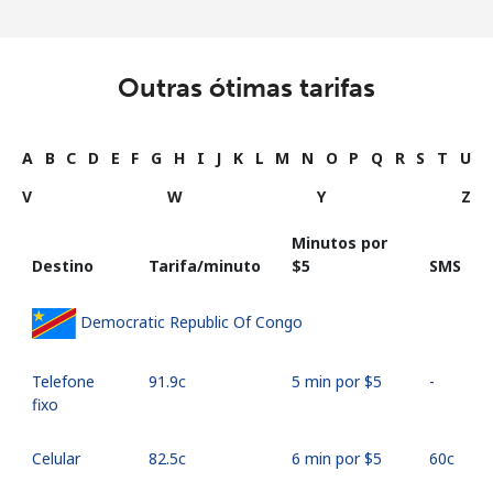
Outras ótimas tarifas
A
B
C
D
E
F
G
H
I
J
K
L
M
N
O
P
Q
R
S
T
U
V
W
Y
Z
Minutos por
Destino
Tarifa/minuto
⁦$5⁩
SMS
Democratic Republic Of Congo
Telefone
⁦91.9c⁩
5 min por ⁦$5⁩
-
fixo
Celular
⁦82.5c⁩
6 min por ⁦$5⁩
⁦60c⁩