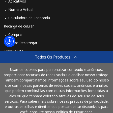
Aplicativos
Número Virtual
Calculadora de Economia
Recarga de celular
Comprar
Como Recarregar
Travel eSIM
Todos Os Produtos
Comprar
Como funciona
Usamos cookies para personalizar conteúdo e anúncios,
proporcionar recursos de redes sociais e analisar nosso tráfego.
Também compartilhamos informações sobre seu uso do nosso
site com nossas parceiras de redes sociais, anúncios e análise,
Pague com
que podem combiná-las com outras informações fornecidas a
eles ou que tenham coletado através do seu uso de seus
serviços. Para saber mais sobre nossas práticas de privacidade,
e outras escolhas e direitos que possam estar disponíveis para
você, consulte nossa Política de Privacidade.