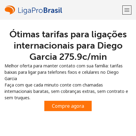
Ótimas tarifas para ligações
Bem-vindo(a)!
internacionais para Diego
Já tem uma conta?
ENTRE →
Garcia ⁦275.9c⁩/min
Melhor oferta para manter contato com sua família: tarifas
Entrar com
baixas para ligar para telefones fixos e celulares no Diego
Garcia
Faça com que cada minuto conte com chamadas
internacionais baratas, sem cobranças extras, sem contrato e
sem truques.
ou
Compre agora