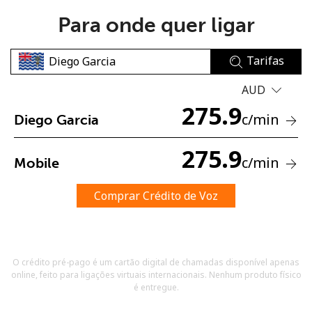
Para onde quer ligar
Tarifas
AUD
275.9
Sem senha criada
c
/min
Diego Garcia
Mínimo de 8 caracteres
Uma letra maiúscula e minúscula
275.9
c
/min
Mobile
Um número
Um caractere especial
Comprar Crédito de Voz
O crédito pré-pago é um cartão digital de chamadas disponível apenas
online, feito para ligações virtuais internacionais. Nenhum produto físico
Mantenha contato para obter nossas melhores ofertas.
é entregue.
Ao abrir uma conta neste site, eu concordo com os
Termos