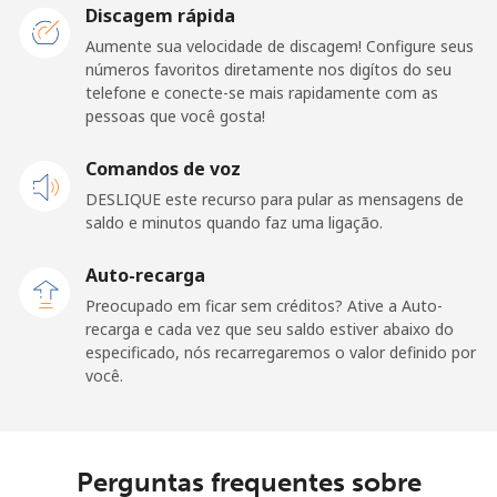
Discagem rápida
Aumente sua velocidade de discagem! Configure seus
Celular
⁦60.5c⁩
8 min por ⁦$5⁩
⁦22c⁩
números favoritos diretamente nos digítos do seu
telefone e conecte-se mais rapidamente com as
Dominica
pessoas que você gosta!
Telefone
Comandos de voz
⁦41.5c⁩
12 min por ⁦$5⁩
-
fixo
DESLIQUE este recurso para pular as mensagens de
saldo e minutos quando faz uma ligação.
Celular
⁦43.9c⁩
11 min por ⁦$5⁩
-
Auto-recarga
Dominican Republic
Preocupado em ficar sem créditos? Ative a Auto-
recarga e cada vez que seu saldo estiver abaixo do
especificado, nós recarregaremos o valor definido por
Telefone
⁦7.9c⁩
63 min por ⁦$5⁩
-
você.
fixo
Celular
⁦21.9c⁩
22 min por ⁦$5⁩
⁦22c⁩
Perguntas frequentes sobre