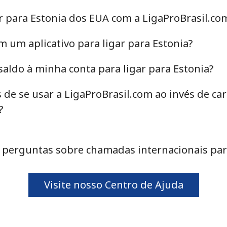
r para Estonia dos EUA com a LigaProBrasil.co
m um aplicativo para ligar para Estonia?
⁦23.5¢⁩
21 min por ⁦€5⁩
aldo à minha conta para ligar para Estonia?
⁦19.5¢⁩
25 min por ⁦€5⁩
 de se usar a LigaProBrasil.com ao invés de c
?
⁦28.5¢⁩
17 min por ⁦€5⁩
perguntas sobre chamadas internacionais par
⁦27.5¢⁩
18 min por ⁦€5⁩
Visite nosso Centro de Ajuda