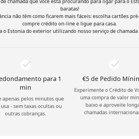
de chamada que você está procurando para ligar para o Est
baratas!
ância não têm como ficarem mais fáceis: escolha cartões pré
Olá!
compre crédito on-line e ligue para casa.
 o Estonia do exterior utilizando nosso serviço de chamada fá
Entre ou
CADASTRE-SE AGORA →
edondamento para 1
⁦€5⁩ de Pedido Mín
min
Experimente o Crédito de V
uma compra de valor mí
Esqueceu sua senha? →
 apenas pelos minutos que
baixo e aproveite long
 usa - sem taxas ocultas ou
chamadas internacionai
outras cobranças.
Login