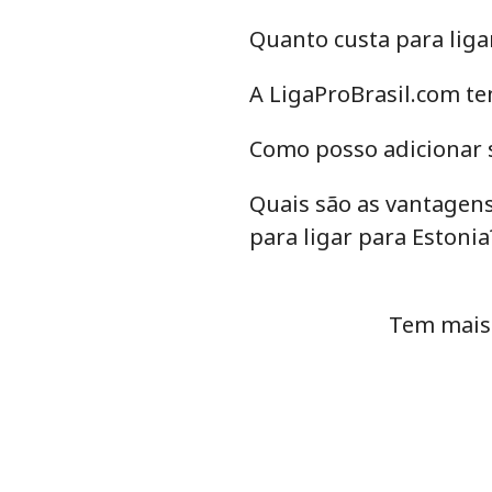
Quanto custa para liga
Eswatini
A LigaProBrasil.com te
Telefone fixo
Como posso adicionar s
Celular
Quais são as vantagens
Ethiopia
para ligar para Estonia
Telefone fixo
Tem mais 
Celular