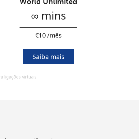
World Unlimited
∞ mins
⁦€10⁩ /mês
Saiba mais
a ligações virtuais