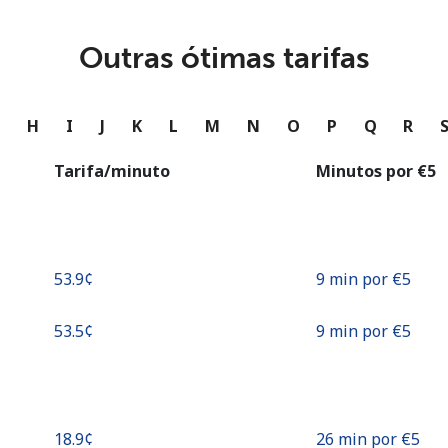
ou
Continuar com
Outras ótimas tarifas
G
H
I
J
K
L
M
N
O
P
Q
R
Tarifa/minuto
Minutos por ⁦€5⁩
⁦53.9¢⁩
9 min por ⁦€5⁩
⁦53.5¢⁩
9 min por ⁦€5⁩
⁦18.9¢⁩
26 min por ⁦€5⁩