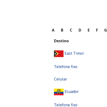
A
B
C
D
E
F
Destino
East Timor
Telefone fixo
Celular
Ecuador
Telefone fixo