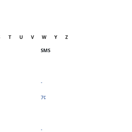
S
T
U
V
W
Y
Z
SMS
-
⁦7¢⁩
-