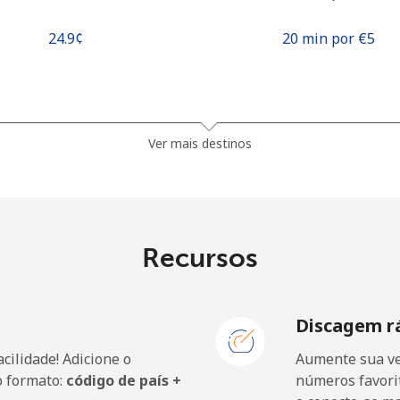
⁦24.9¢⁩
20 min por ⁦€5⁩
⁦12.5¢⁩
40 min por ⁦€5⁩
Ver mais destinos
⁦17.5¢⁩
28 min por ⁦€5⁩
⁦14.5¢⁩
34 min por ⁦€5⁩
Recursos
Discagem r
⁦20.9¢⁩
23 min por ⁦€5⁩
cilidade! Adicione o
Aumente sua ve
⁦10.9¢⁩
45 min por ⁦€5⁩
o formato:
código de país +
números favorit