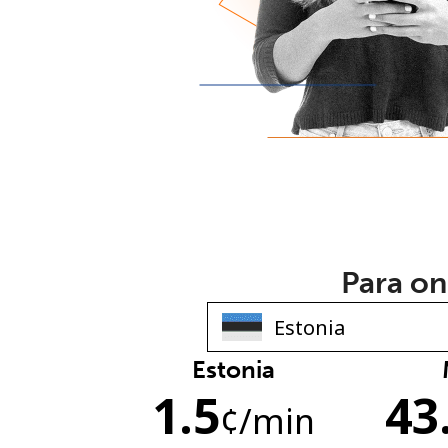
Para on
Estonia
1.5
43
¢
/min