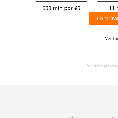
333 min por ⁦€5⁩
11 
Comprar
Ver to
O crédito pré-pago