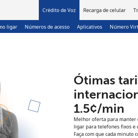
Crédito de Voz
Recarga de celular
T
o ligar
Números de acesso
Aplicativos
Número Vir
Bem-vindo(a)!
Ótimas tari
Já tem uma conta?
ENTRE →
internacion
Entrar com
⁦1.5¢⁩/min
Melhor oferta para manter c
ligar para telefones fixos e
Faça com que cada minuto c