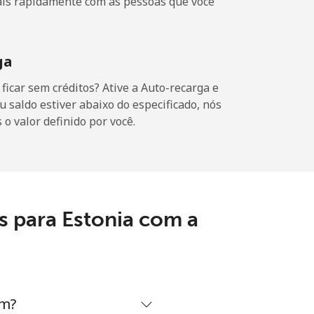
ais rapidamente com as pessoas que você
⁦10¢⁩
ga
icar sem créditos? Ative a Auto-recarga e
-
u saldo estiver abaixo do especificado, nós
o valor definido por você.
-
⁦7¢⁩
s para Estonia com a
-
om?
⁦7¢⁩