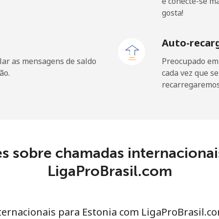
e conecte-se m
⁦16.5¢⁩
30 min por ⁦€5⁩
gosta!
Auto-recar
lar as mensagens de saldo
Preocupado em f
⁦65.9¢⁩
7 min por ⁦€5⁩
ão.
cada vez que se
recarregaremos 
⁦29.9¢⁩
16 min por ⁦€5⁩
⁦29.9¢⁩
16 min por ⁦€5⁩
s sobre chamadas internacionai
LigaProBrasil.com
⁦1.5¢⁩
333 min por ⁦€5⁩
ternacionais para Estonia com LigaProBrasil.c
⁦43.9¢⁩
11 min por ⁦€5⁩