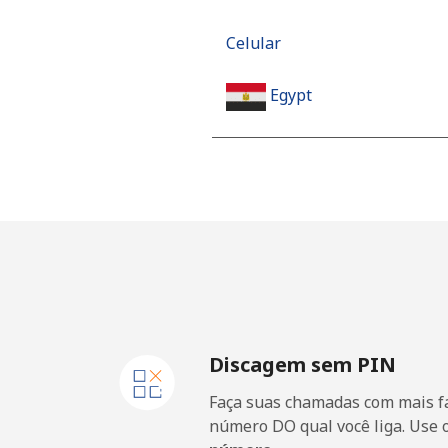
Celular
Egypt
Telefone fixo
Celular
Mobile - Etisalat
El Salvador
Discagem sem PIN
Telefone fixo
Faça suas chamadas com mais fa
Claro Landlines
número DO qual você liga. Use 