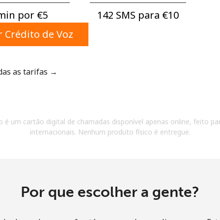
Um número
min por ⁦€5⁩
142 SMS para ⁦€10⁩
Um caractere especial
 Crédito de Voz
das as tarifas →
Mantenha contato para obter nossas melhores
ofertas.
 é um cartão digital de chamadas disponível apenas online, feito par
Ao abrir uma conta neste site, eu concordo com os
internacionais. Nenhum produto físico é entregue.
Termos e condições.
Entre
Por que escolher a gente?