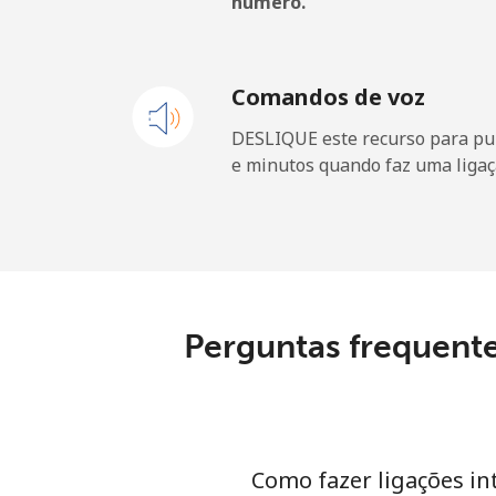
número.
Celular
Equatorial Guinea
Comandos de voz
DESLIQUE este recurso para pu
All country
e minutos quando faz uma ligaç
Eritrea
Telefone fixo
Celular
Perguntas frequente
Estonia
Telefone fixo
Como fazer ligações in
Celular