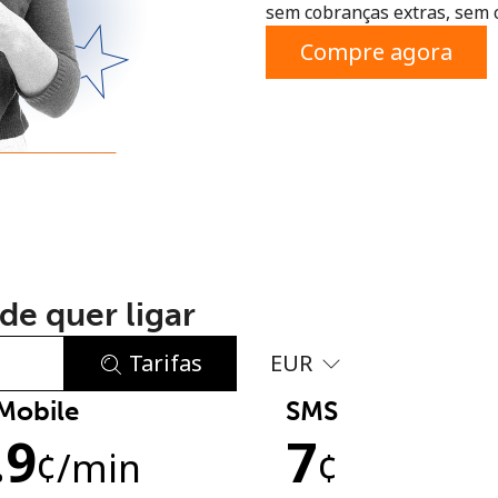
sem cobranças extras, sem 
ou
Compre agora
de quer ligar
Tarifas
EUR
Mobile
SMS
Sem senha criada
.9
7
Mínimo de 8 caracteres
¢
/min
¢
Uma letra maiúscula e minúscula