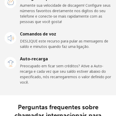
Telefone fixo
⁦48.9c⁩
10 min por
-
Aumente sua velocidade de discagem! Configure seus
⁦$5⁩
números favoritos diretamente nos digítos do seu
telefone e conecte-se mais rapidamente com as
pessoas que você gosta!
Celular
⁦95.5c⁩
5 min por
-
⁦$5⁩
Comandos de voz
DESLIQUE este recurso para pular as mensagens de
Kuwait
saldo e minutos quando faz uma ligação.
Telefone fixo
⁦10.5c⁩
47 min por
-
Auto-recarga
⁦$5⁩
Preocupado em ficar sem créditos? Ative a Auto-
recarga e cada vez que seu saldo estiver abaixo do
Celular
⁦9.9c⁩
50 min por
-
especificado, nós recarregaremos o valor definido por
⁦$5⁩
você.
Kyrgyzstan
Perguntas frequentes sobre
Telefone fixo
⁦43.9c⁩
11 min por
-
⁦$5⁩
chamadas internacionais para