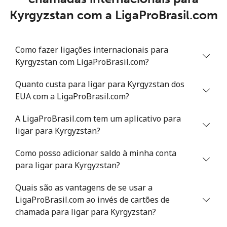
Kyrgyzstan com a LigaProBrasil.com
Celular
⁦51.9c⁩
9 min por
-
⁦$5⁩
Como fazer ligações internacionais para
Kyrgyzstan com LigaProBrasil.com?
Quanto custa para ligar para Kyrgyzstan dos
EUA com a LigaProBrasil.com?
A LigaProBrasil.com tem um aplicativo para
ligar para Kyrgyzstan?
Como posso adicionar saldo à minha conta
para ligar para Kyrgyzstan?
Quais são as vantagens de se usar a
LigaProBrasil.com ao invés de cartões de
chamada para ligar para Kyrgyzstan?