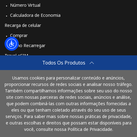
Número Virtual
Calculadora de Economia
Recarga de celular
Comprar
Como Recarregar
Travel eSIM
Todos Os Produtos
Comprar
Como funciona
Usamos cookies para personalizar conteúdo e anúncios,
proporcionar recursos de redes sociais e analisar nosso tráfego.
Também compartilhamos informações sobre seu uso do nosso
site com nossas parceiras de redes sociais, anúncios e análise,
Pague com
que podem combiná-las com outras informações fornecidas a
eles ou que tenham coletado através do seu uso de seus
serviços. Para saber mais sobre nossas práticas de privacidade,
e outras escolhas e direitos que possam estar disponíveis para
você, consulte nossa Política de Privacidade.