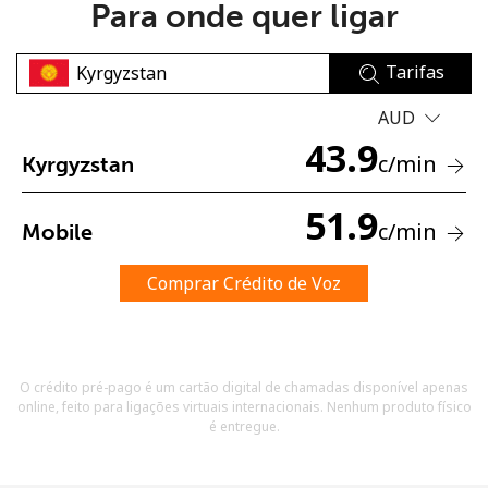
Para onde quer ligar
Tarifas
AUD
43.9
c
/min
Kyrgyzstan
Sem senha criada
Mínimo de 8 caracteres
51.9
c
/min
Mobile
Uma letra maiúscula e minúscula
Um número
Um caractere especial
Comprar Crédito de Voz
O crédito pré-pago é um cartão digital de chamadas disponível apenas
online, feito para ligações virtuais internacionais. Nenhum produto físico
é entregue.
Mantenha contato para obter nossas melhores ofertas.
Ao abrir uma conta neste site, eu concordo com os
Termos