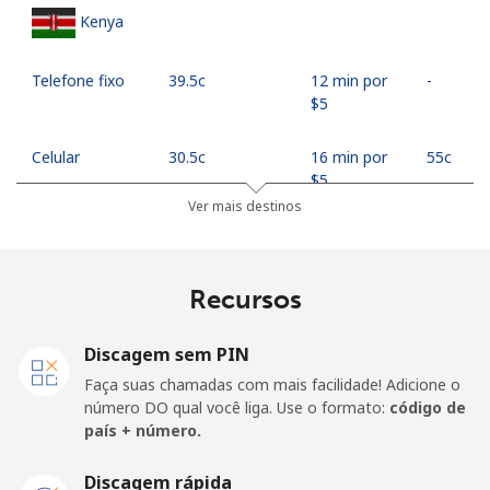
Kenya
Telefone fixo
⁦39.5c⁩
12 min por
-
⁦$5⁩
Celular
⁦30.5c⁩
16 min por
⁦55c⁩
⁦$5⁩
Ver mais destinos
Mobile -
⁦27.5c⁩
18 min por
⁦55c⁩
Safaricom
⁦$5⁩
Recursos
Kiribati
Discagem sem PIN
All country
⁦313.5c⁩
1 min por
-
Faça suas chamadas com mais facilidade! Adicione o
⁦$5⁩
número DO qual você liga. Use o formato:
código de
país + número.
Kosovo
Discagem rápida