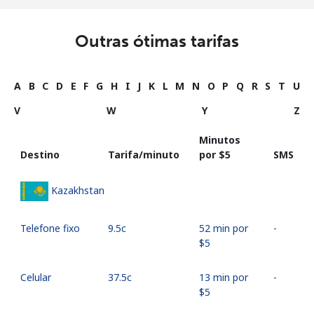
Outras ótimas tarifas
A
B
C
D
E
F
G
H
I
J
K
L
M
N
O
P
Q
R
S
T
U
V
W
Y
Z
Minutos
Destino
Tarifa/minuto
por ⁦$5⁩
SMS
Kazakhstan
Telefone fixo
⁦9.5c⁩
52 min por
-
⁦$5⁩
Celular
⁦37.5c⁩
13 min por
-
⁦$5⁩