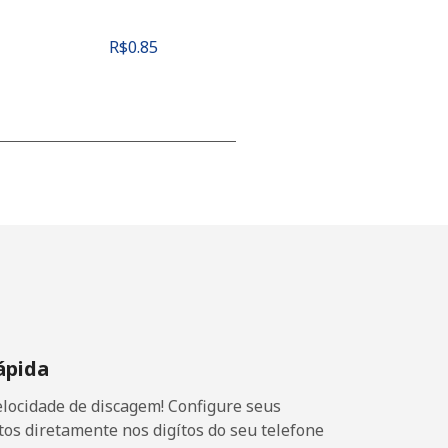
⁦R$0.85⁩
-
-
-
ápida
⁦R$0.40⁩
locidade de discagem! Configure seus
os diretamente nos digítos do seu telefone