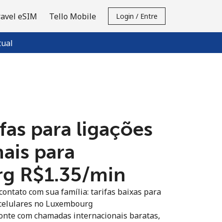
ravel eSIM
Tello Mobile
Login / Entre
tual
fas para ligações
ais para
 ⁦R$1.35⁩/min
ontato com sua família: tarifas baixas para
e celulares no Luxembourg
onte com chamadas internacionais baratas,