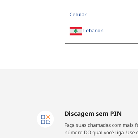
Celular
Lebanon
Telefone fixo
Celular
Lesotho
Telefone fixo
Discagem sem PIN
Celular
Faça suas chamadas com mais fa
Liberia
número DO qual você liga. Use 