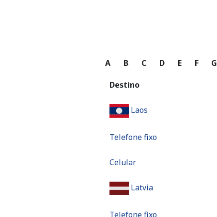
A
B
C
D
E
F
Destino
Laos
Telefone fixo
Celular
Latvia
Telefone fixo