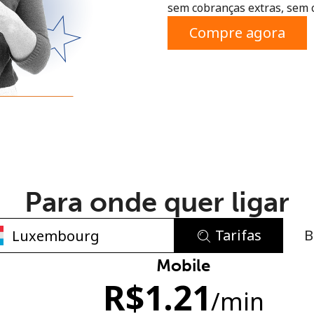
sem cobranças extras, sem 
ou
Compre agora
Para onde quer ligar
Tarifas
B
Sem senha criada
Mobile
R$
1.21
Mínimo de 8 caracteres
/min
Uma letra maiúscula e minúscula