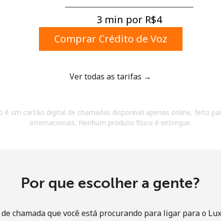
Um número
Um caractere especial
3 min por ⁦R$4⁩
Comprar Crédito de Voz
Ver todas as tarifas →
Mantenha contato para obter nossas melhores
 é um cartão digital de chamadas disponível apenas online, feito par
ofertas.
internacionais. Nenhum produto físico é entregue.
Ao abrir uma conta neste site, eu concordo com os
Termos e condições.
Entre
Por que escolher a gente?
 de chamada que você está procurando para ligar para o Lu