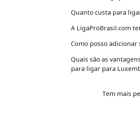
Lithuania
Quanto custa para lig
Telefone fixo
A LigaProBrasil.com t
Celular
Como posso adicionar 
Luxembourg
Quais são as vantagens
para ligar para Luxem
Telefone fixo
Celular
Tem mais pe