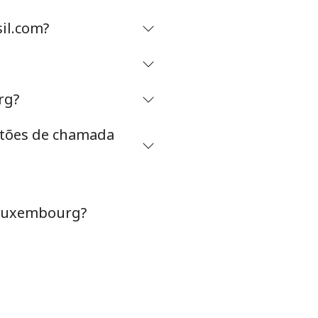
il.com?
-
⁦R$0.34⁩
rg?
artões de chamada
-
⁦R$0.73⁩
 Luxembourg?