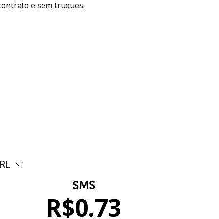
contrato e sem truques.
RL
SMS
R$
0.73