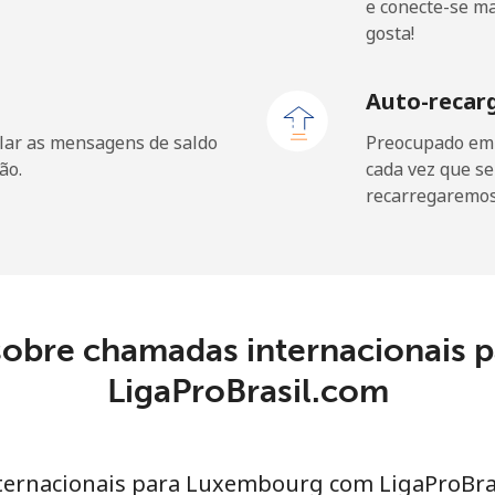
e conecte-se m
⁦R$3.66⁩
1 min por ⁦R$4⁩
gosta!
⁦R$2.38⁩
1 min por ⁦R$4⁩
Auto-recar
lar as mensagens de saldo
Preocupado em f
ão.
cada vez que se
recarregaremos 
⁦R$1.86⁩
2 min por ⁦R$4⁩
⁦R$1.95⁩
2 min por ⁦R$4⁩
sobre chamadas internacionais
⁦R$0.58⁩
LigaProBrasil.com
6 min por ⁦R$4⁩
⁦R$0.55⁩
7 min por ⁦R$4⁩
nternacionais para Luxembourg com LigaProBra