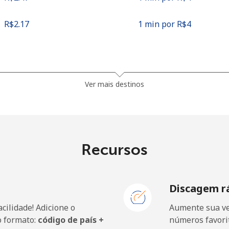
⁦R$2.17⁩
1 min por ⁦R$4⁩
⁦R$0.54⁩
7 min por ⁦R$4⁩
Ver mais destinos
⁦R$1.03⁩
3 min por ⁦R$4⁩
Recursos
⁦R$3.27⁩
1 min por ⁦R$4⁩
Discagem r
⁦R$3.24⁩
1 min por ⁦R$4⁩
cilidade! Adicione o
Aumente sua ve
o formato:
código de país +
números favorit