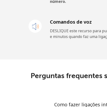
número.
Telefone fixo
Celular
Comandos de voz
DESLIQUE este recurso para pu
Libya
e minutos quando faz uma ligaç
Telefone fixo
Celular
Liechtenstein
Perguntas frequentes 
Telefone fixo
Celular
Como fazer ligações i