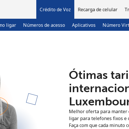
Crédito de Voz
Recarga de celular
T
o ligar
Números de acesso
Aplicativos
Número Vir
Bem-vindo(a)!
Ótimas tari
Já tem uma conta?
ENTRE →
internacion
Entrar com
Luxembourg
Melhor oferta para manter c
ligar para telefones fixos 
Faça com que cada minuto c