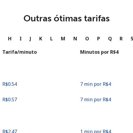
ou
Continuar com
Outras ótimas tarifas
G
H
I
J
K
L
M
N
O
P
Q
R
Tarifa/minuto
Minutos por ⁦R$4⁩
⁦R$0.54⁩
7 min por ⁦R$4⁩
⁦R$0.57⁩
7 min por ⁦R$4⁩
⁦R$2.47⁩
1 min por ⁦R$4⁩