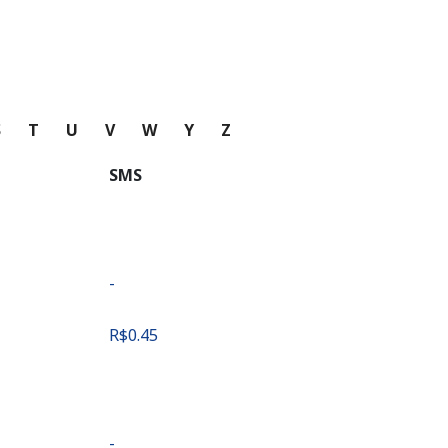
S
T
U
V
W
Y
Z
SMS
-
⁦R$0.45⁩
-