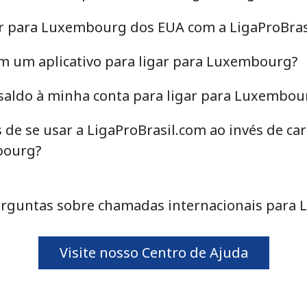
ar para Luxembourg dos EUA com a LigaProBras
⁦R$0.20⁩
20 min por ⁦R$4⁩
em um aplicativo para ligar para Luxembourg?
⁦R$0.27⁩
15 min por ⁦R$4⁩
saldo à minha conta para ligar para Luxembou
 de se usar a LigaProBrasil.com ao invés de c
bourg?
⁦R$1.35⁩
2 min por ⁦R$4⁩
⁦R$1.21⁩
3 min por ⁦R$4⁩
rguntas sobre chamadas internacionais para
Visite nosso Centro de Ajuda