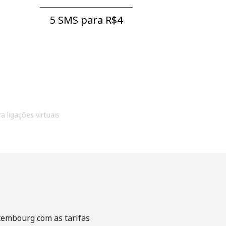
5 SMS para ⁦R$4⁩
a ligações virtuais
xembourg com as tarifas