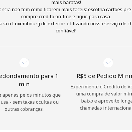
mais baratas!
ância não têm como ficarem mais fáceis: escolha cartões pré
Olá!
compre crédito on-line e ligue para casa.
ara o Luxembourg do exterior utilizando nosso serviço de ch
confiável!
Entre ou
CADASTRE-SE AGORA →
edondamento para 1
⁦R$5⁩ de Pedido Mín
min
Experimente o Crédito de V
Esqueceu sua senha? →
uma compra de valor mí
 apenas pelos minutos que
baixo e aproveite long
 usa - sem taxas ocultas ou
chamadas internacionai
outras cobranças.
Login