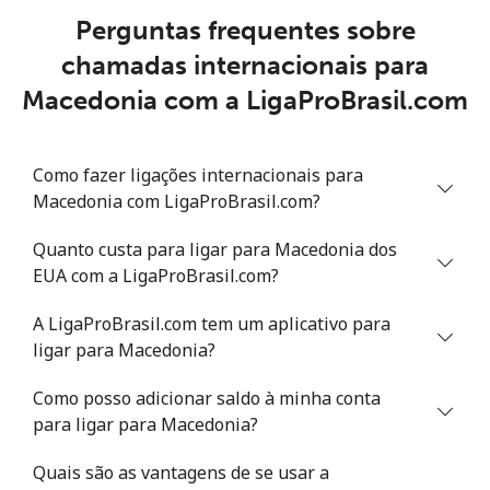
Perguntas frequentes sobre
Telefone fixo
⁦163.5c⁩
3 min por
-
⁦$5⁩
chamadas internacionais para
Macedonia com a LigaProBrasil.com
Celular
⁦161.9c⁩
3 min por
-
⁦$5⁩
Como fazer ligações internacionais para
Mali
Macedonia com LigaProBrasil.com?
Telefone fixo
⁦74.9c⁩
6 min por
-
Quanto custa para ligar para Macedonia dos
⁦$5⁩
EUA com a LigaProBrasil.com?
Celular
⁦80.5c⁩
6 min por
⁦27c⁩
A LigaProBrasil.com tem um aplicativo para
⁦$5⁩
ligar para Macedonia?
Malta
Como posso adicionar saldo à minha conta
para ligar para Macedonia?
Telefone fixo
⁦54.5c⁩
9 min por
-
Quais são as vantagens de se usar a
⁦$5⁩