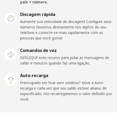
país + número.
Malawi
Discagem rápida
Telefone fixo
⁦85.9c⁩
5 min por
-
Aumente sua velocidade de discagem! Configure seus
⁦$5⁩
números favoritos diretamente nos digítos do seu
telefone e conecte-se mais rapidamente com as
pessoas que você gosta!
Celular
⁦85.9c⁩
5 min por
-
⁦$5⁩
Comandos de voz
DESLIQUE este recurso para pular as mensagens de
Malaysia
saldo e minutos quando faz uma ligação.
Telefone fixo
⁦1.9c⁩
263 min por
-
Auto-recarga
⁦$5⁩
Preocupado em ficar sem créditos? Ative a Auto-
recarga e cada vez que seu saldo estiver abaixo do
Celular
⁦1.9c⁩
263 min por
-
especificado, nós recarregaremos o valor definido por
⁦$5⁩
você.
Maldives