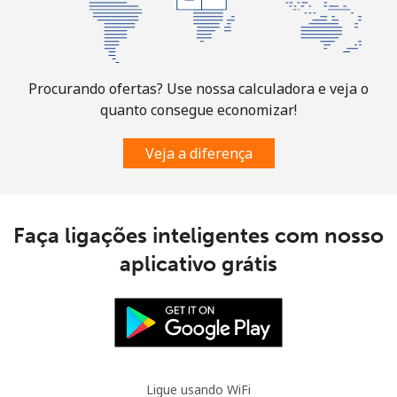
Telefone fixo
⁦9.5c⁩
52 min por
-
⁦$5⁩
Procurando ofertas? Use nossa calculadora e veja o
Celular
⁦43.5c⁩
11 min por
-
quanto consegue economizar!
⁦$5⁩
Veja a diferença
Mauritania
Telefone fixo
⁦128.9c⁩
3 min por
-
⁦$5⁩
Faça ligações inteligentes com nosso
aplicativo grátis
Celular
⁦132.9c⁩
3 min por
-
⁦$5⁩
Mauritius
Telefone fixo
⁦11.5c⁩
43 min por
-
Ligue usando WiFi