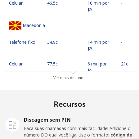
Celular
⁦46.5c⁩
10 min por
-
⁦$5⁩
Macedonia
Telefone fixo
⁦34.9c⁩
14 min por
-
⁦$5⁩
Celular
⁦77.5c⁩
6 min por
⁦21c⁩
⁦$5⁩
Ver mais destinos
Madagascar
Recursos
Telefone fixo
⁦121.5c⁩
4 min por
-
⁦$5⁩
Discagem sem PIN
Celular
⁦130.9c⁩
3 min por
-
Faça suas chamadas com mais facilidade! Adicione o
⁦$5⁩
número DO qual você liga. Use o formato:
código de