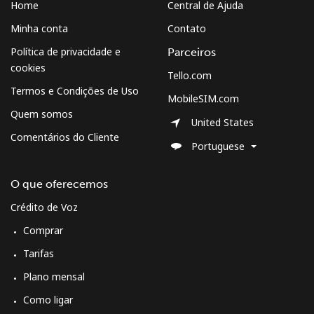
Home
Central de Ajuda
⁦$5⁩
Minha conta
Contato
Micronesia
Política de privacidade e
Parceiros
cookies
Tello.com
All country
⁦105.5c⁩
4 min por
-
Termos e Condições de Uso
MobileSIM.com
⁦$5⁩
Quem somos
United States
Moldova
Comentários do Cliente
Portuguese
Telefone fixo
⁦53.9c⁩
9 min por
-
O que oferecemos
⁦$5⁩
Crédito de Voz
Celular
⁦54.9c⁩
9 min por
⁦49c⁩
Comprar
⁦$5⁩
Tarifas
Monaco
Plano mensal
Como ligar
Telefone fixo
⁦58.9c⁩
8 min por
-