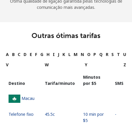
Ótima qualidade de ligação garantida pelas tecnologias de
comunicação mais avançadas.
Outras ótimas tarifas
A
B
C
D
E
F
G
H
I
J
K
L
M
N
O
P
Q
R
S
T
U
V
W
Y
Z
Minutos
Destino
Tarifa/minuto
por ⁦$5⁩
SMS
Macau
Telefone fixo
⁦45.5c⁩
10 min por
-
⁦$5⁩