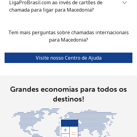
LigaProBrasil.com ao invés de cartões de
chamada para ligar para Macedonia?
Celular
⁦86.9c⁩
5 min por
⁦13c⁩
⁦$5⁩
Tem mais perguntas sobre chamadas internacionais
Mariana Islands
para Macedonia?
All country
⁦14.9c⁩
33 min por
-
⁦$5⁩
Visite nosso Centro de Ajuda
Marshall Islands
Grandes economias para todos os
Telefone fixo
⁦48.5c⁩
10 min por
-
⁦$5⁩
destinos!
Celular
⁦48.5c⁩
10 min por
-
⁦$5⁩
Martinique