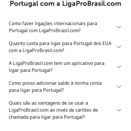
Portugal com a LigaProBrasil.com
Telefone
⁦1.5¢⁩
333 min por
-
fixo
⁦$5⁩
Como fazer ligações internacionais para
Celular
⁦1.5¢⁩
333 min por
-
Portugal com LigaProBrasil.com?
⁦$5⁩
Quanto custa para ligar para Portugal dos EUA
Philippines
com a LigaProBrasil.com?
Telefone
⁦29.5¢⁩
16 min por ⁦$5⁩
-
A LigaProBrasil.com tem um aplicativo para
fixo
ligar para Portugal?
Celular
⁦19.5¢⁩
25 min por ⁦$5⁩
-
Como posso adicionar saldo à minha conta
para ligar para Portugal?
Poland
Quais são as vantagens de se usar a
LigaProBrasil.com ao invés de cartões de
Telefone
⁦1.5¢⁩
333 min por
-
chamada para ligar para Portugal?
fixo
⁦$5⁩