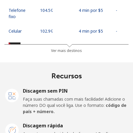
Telefone
⁦104.5¢⁩
4 min por ⁦$5⁩
-
fixo
Celular
⁦102.9¢⁩
4 min por ⁦$5⁩
-
Palestine
Ver mais destinos
Telefone
⁦38.5¢⁩
12 min por ⁦$5⁩
-
fixo
Recursos
Celular
⁦45.5¢⁩
10 min por ⁦$5⁩
-
Discagem sem PIN
Panama
Faça suas chamadas com mais facilidade! Adicione o
número DO qual você liga. Use o formato:
código de
país + número.
Telefone
⁦7.9¢⁩
63 min por ⁦$5⁩
-
fixo
Discagem rápida