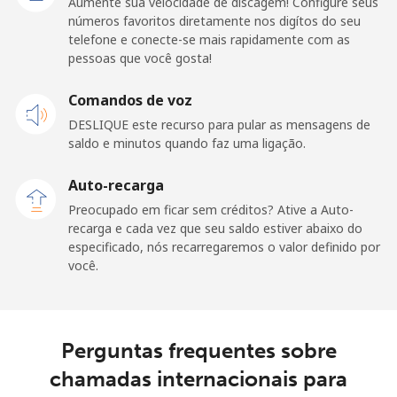
Aumente sua velocidade de discagem! Configure seus
Celular
⁦26.9¢⁩
18 min por ⁦$5⁩
⁦20¢⁩
números favoritos diretamente nos digítos do seu
telefone e conecte-se mais rapidamente com as
Papua New Guinea
pessoas que você gosta!
Telefone
Comandos de voz
⁦193.9¢⁩
2 min por ⁦$5⁩
-
fixo
DESLIQUE este recurso para pular as mensagens de
saldo e minutos quando faz uma ligação.
Celular
⁦193.9¢⁩
2 min por ⁦$5⁩
⁦36¢⁩
Auto-recarga
Paraguay
Preocupado em ficar sem créditos? Ative a Auto-
recarga e cada vez que seu saldo estiver abaixo do
especificado, nós recarregaremos o valor definido por
Telefone
⁦4.9¢⁩
102 min por
-
você.
fixo
⁦$5⁩
Celular
⁦9.9¢⁩
50 min por ⁦$5⁩
⁦10¢⁩
Perguntas frequentes sobre
Peru
chamadas internacionais para