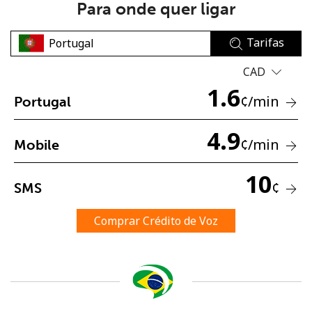
Para onde quer ligar
Tarifas
CAD
1.6
¢
/min
Portugal
Sem senha criada
4.9
Mínimo de 8 caracteres
¢
/min
Mobile
Uma letra maiúscula e minúscula
Um número
10
Um caractere especial
¢
SMS
Comprar Crédito de Voz
Mantenha contato para obter nossas melhores ofertas.
Ao abrir uma conta neste site, eu concordo com os
Termos