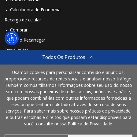
Calculadora de Economia
Recarga de celular
Comprar
Como Recarregar
Travel eSIM
Todos Os Produtos
Comprar
Como funciona
Usamos cookies para personalizar conteúdo e anúncios,
proporcionar recursos de redes sociais e analisar nosso tráfego.
Também compartilhamos informações sobre seu uso do nosso
site com nossas parceiras de redes sociais, anúncios e análise,
Pague com
que podem combiná-las com outras informações fornecidas a
eles ou que tenham coletado através do seu uso de seus
serviços. Para saber mais sobre nossas práticas de privacidade,
e outras escolhas e direitos que possam estar disponíveis para
você, consulte nossa Política de Privacidade.