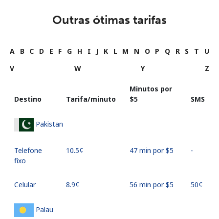
Outras ótimas tarifas
A
B
C
D
E
F
G
H
I
J
K
L
M
N
O
P
Q
R
S
T
U
V
W
Y
Z
Minutos por
Destino
Tarifa/minuto
⁦$5⁩
SMS
Pakistan
Telefone
⁦10.5¢⁩
47 min por ⁦$5⁩
-
fixo
Celular
⁦8.9¢⁩
56 min por ⁦$5⁩
⁦50¢⁩
Palau