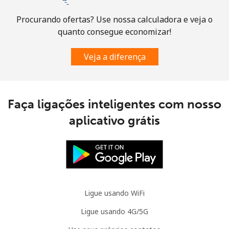
Sint Maarten
Procurando ofertas? Use nossa calculadora e veja o
quanto consegue economizar!
Telefone
⁦33.9¢⁩
14 min por ⁦$5⁩
-
fixo
Veja a diferença
Celular
⁦33.9¢⁩
14 min por ⁦$5⁩
-
Slovakia
Faça ligações inteligentes com nosso
aplicativo grátis
Telefone
⁦1.5¢⁩
333 min por
-
fixo
⁦$5⁩
Celular
⁦4.9¢⁩
102 min por
⁦13¢⁩
⁦$5⁩
Ligue usando WiFi
Slovenia
Ligue usando 4G/5G
Telefone
⁦49.5¢⁩
10 min por ⁦$5⁩
-