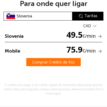
Para onde quer ligar
Tarifas
CAD
49.5
¢
/min
Slovenia
Sem senha criada
Mínimo de 8 caracteres
75.9
¢
/min
Mobile
Uma letra maiúscula e minúscula
Um número
Um caractere especial
Comprar Crédito de Voz
O crédito pré-pago é um cartão digital de chamadas disponível apenas
online, feito para ligações virtuais internacionais. Nenhum produto físico
é entregue.
Mantenha contato para obter nossas melhores ofertas.
Ao abrir uma conta neste site, eu concordo com os
Termos