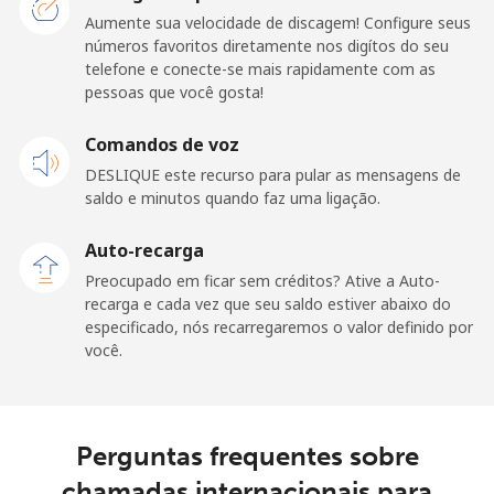
Aumente sua velocidade de discagem! Configure seus
Celular
⁦195.5¢⁩
2 min por ⁦$5⁩
⁦36¢⁩
números favoritos diretamente nos digítos do seu
telefone e conecte-se mais rapidamente com as
San Marino
pessoas que você gosta!
Telefone
Comandos de voz
⁦32.9¢⁩
15 min por ⁦$5⁩
-
fixo
DESLIQUE este recurso para pular as mensagens de
saldo e minutos quando faz uma ligação.
Celular
⁦31.9¢⁩
15 min por ⁦$5⁩
-
Auto-recarga
Sao Tome And Principe
Preocupado em ficar sem créditos? Ative a Auto-
recarga e cada vez que seu saldo estiver abaixo do
especificado, nós recarregaremos o valor definido por
All country
⁦313.5¢⁩
1 min por ⁦$5⁩
-
você.
Saudi Arabia
Perguntas frequentes sobre
Telefone
⁦20.5¢⁩
24 min por ⁦$5⁩
-
fixo
chamadas internacionais para