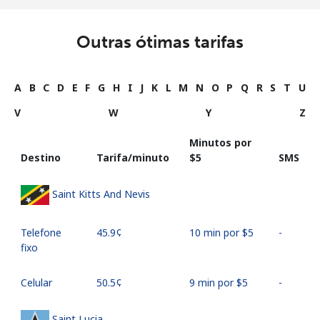
Outras ótimas tarifas
A
B
C
D
E
F
G
H
I
J
K
L
M
N
O
P
Q
R
S
T
U
V
W
Y
Z
Minutos por
Destino
Tarifa/minuto
⁦$5⁩
SMS
Saint Kitts And Nevis
Telefone
⁦45.9¢⁩
10 min por ⁦$5⁩
-
fixo
Celular
⁦50.5¢⁩
9 min por ⁦$5⁩
-
Saint Lucia