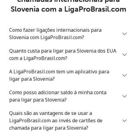
Slovenia com a LigaProBrasil.com
Celular
⁦31.5¢⁩
15 min por ⁦$5⁩
-
Senegal
Como fazer ligações internacionais para
Slovenia com LigaProBrasil.com?
Telefone
⁦63.9¢⁩
7 min por ⁦$5⁩
-
fixo
Quanto custa para ligar para Slovenia dos EUA
com a LigaProBrasil.com?
Celular
⁦55.5¢⁩
9 min por ⁦$5⁩
⁦39¢⁩
A LigaProBrasil.com tem um aplicativo para
ligar para Slovenia?
Serbia
Como posso adicionar saldo à minha conta
Telefone
⁦33.5¢⁩
14 min por ⁦$5⁩
-
para ligar para Slovenia?
fixo
Quais são as vantagens de se usar a
Celular
⁦80.5¢⁩
6 min por ⁦$5⁩
-
LigaProBrasil.com ao invés de cartões de
chamada para ligar para Slovenia?
Seychelles