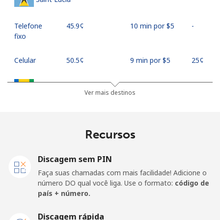
Telefone
⁦45.9¢⁩
10 min por ⁦$5⁩
-
fixo
Celular
⁦50.5¢⁩
9 min por ⁦$5⁩
⁦25¢⁩
Saint Vincent And The Grenadines
Ver mais destinos
Telefone
⁦41.5¢⁩
12 min por ⁦$5⁩
-
fixo
Recursos
Celular
⁦45.9¢⁩
10 min por ⁦$5⁩
-
Discagem sem PIN
Samoa
Faça suas chamadas com mais facilidade! Adicione o
número DO qual você liga. Use o formato:
código de
país + número.
Telefone
⁦185.9¢⁩
2 min por ⁦$5⁩
-
fixo
Discagem rápida