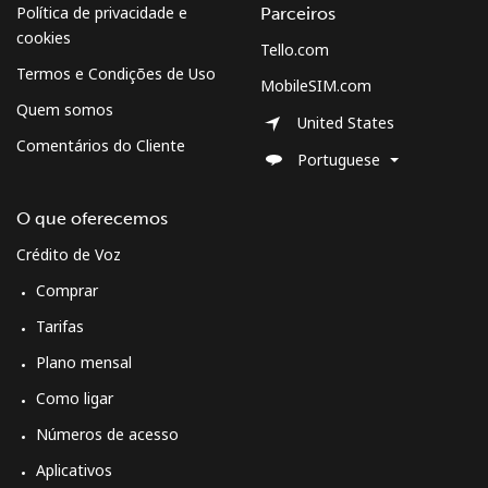
Política de privacidade e
Parceiros
fixo
cookies
Tello.com
Celular
⁦14.9¢⁩
33 min por ⁦$5⁩
⁦10¢⁩
Termos e Condições de Uso
MobileSIM.com
Quem somos
United States
South Korea
Comentários do Cliente
Portuguese
Telefone
⁦6.9¢⁩
72 min por ⁦$5⁩
-
fixo
O que oferecemos
Crédito de Voz
Celular
⁦4.5¢⁩
111 min por
⁦10¢⁩
⁦$5⁩
Comprar
Tarifas
South Sudan
Plano mensal
Como ligar
Celular
⁦102.5¢⁩
4 min por ⁦$5⁩
-
Números de acesso
Spain
Aplicativos