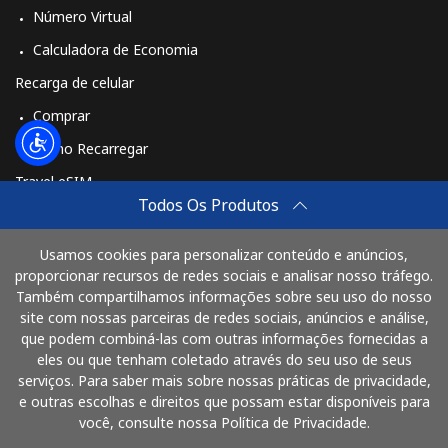
Número Virtual
Calculadora de Economia
Recarga de celular
Comprar
Como Recarregar
Travel eSIM
Todos Os Produtos
Comprar
Como funciona
Usamos cookies para personalizar conteúdo e anúncios,
proporcionar recursos de redes sociais e analisar nosso tráfego.
Também compartilhamos informações sobre seu uso do nosso
site com nossas parceiras de redes sociais, anúncios e análise,
Pague com
que podem combiná-las com outras informações fornecidas a
eles ou que tenham coletado através do seu uso de seus
serviços. Para saber mais sobre nossas práticas de privacidade,
e outras escolhas e direitos que possam estar disponíveis para
você, consulte nossa Política de Privacidade.