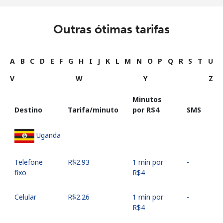
Outras ótimas tarifas
A
B
C
D
E
F
G
H
I
J
K
L
M
N
O
P
Q
R
S
T
U
V
W
Y
Z
Minutos
Destino
Tarifa/minuto
por ⁦R$4⁩
SMS
Uganda
Telefone
⁦R$2.93⁩
1 min por
-
fixo
⁦R$4⁩
Celular
⁦R$2.26⁩
1 min por
-
⁦R$4⁩