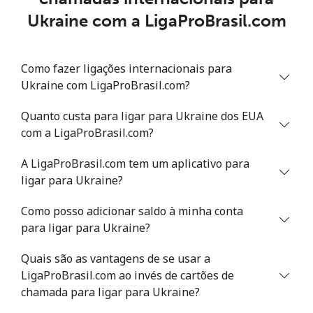
Ukraine com a LigaProBrasil.com
Celular
⁦R$1.08⁩
3 min por
⁦R$0.30⁩
⁦R$4⁩
Como fazer ligações internacionais para
Montevideo
⁦R$0.27⁩
15 min por
-
Ukraine com LigaProBrasil.com?
⁦R$4⁩
Quanto custa para ligar para Ukraine dos EUA
Us Virgin Islands
com a LigaProBrasil.com?
All country
⁦R$0.70⁩
5 min por
-
A LigaProBrasil.com tem um aplicativo para
⁦R$4⁩
ligar para Ukraine?
Uzbekistan
Como posso adicionar saldo à minha conta
para ligar para Ukraine?
Telefone
⁦R$0.69⁩
5 min por
-
Quais são as vantagens de se usar a
fixo
⁦R$4⁩
LigaProBrasil.com ao invés de cartões de
chamada para ligar para Ukraine?
Celular
⁦R$0.69⁩
5 min por
⁦R$2.14⁩
⁦R$4⁩