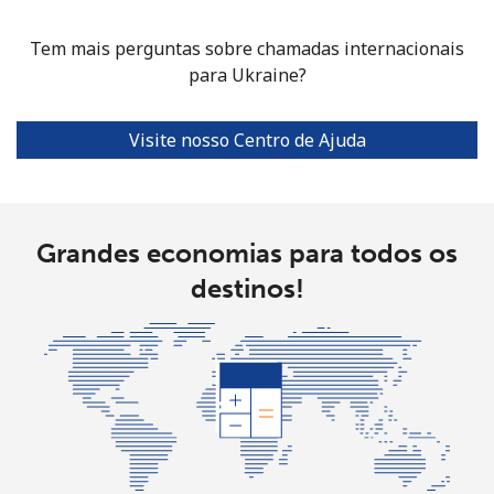
Tem mais perguntas sobre chamadas internacionais
Tashkent
⁦R$0.66⁩
6 min por
-
para Ukraine?
⁦R$4⁩
Visite nosso Centro de Ajuda
Grandes economias para todos os
destinos!