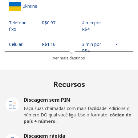
Ukraine
Telefone
⁦R$0.97⁩
4 min por
-
fixo
⁦R$4⁩
Celular
⁦R$1.16⁩
3 min por
-
⁦R$4⁩
Ver mais destinos
United Arab Emirates
Recursos
Telefone
⁦R$1⁩
4 min por
-
fixo
⁦R$4⁩
Discagem sem PIN
Celular
⁦R$0.93⁩
4 min por
⁦R$0.75⁩
Faça suas chamadas com mais facilidade! Adicione o
⁦R$4⁩
número DO qual você liga. Use o formato:
código de
país + número.
United Kingdom
Discagem rápida