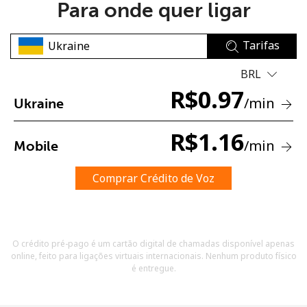
Para onde quer ligar
Tarifas
BRL
R$
0.97
/min
Ukraine
Sem senha criada
Mínimo de 8 caracteres
R$
1.16
/min
Mobile
Uma letra maiúscula e minúscula
Um número
Um caractere especial
Comprar Crédito de Voz
O crédito pré-pago é um cartão digital de chamadas disponível apenas
online, feito para ligações virtuais internacionais. Nenhum produto físico
é entregue.
Mantenha contato para obter nossas melhores ofertas.
Ao abrir uma conta neste site, eu concordo com os
Termos