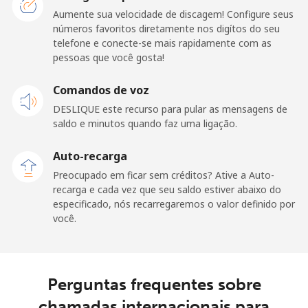
Telefone
⁦R$0.04⁩
102 min por
-
Aumente sua velocidade de discagem! Configure seus
fixo
⁦R$4⁩
números favoritos diretamente nos digítos do seu
telefone e conecte-se mais rapidamente com as
pessoas que você gosta!
Celular
⁦R$0.09⁩
44 min por
⁦R$0.45⁩
⁦R$4⁩
Comandos de voz
Premium
⁦R$2.09⁩
1 min por
-
DESLIQUE este recurso para pular as mensagens de
⁦R$4⁩
saldo e minutos quando faz uma ligação.
Auto-recarga
United States
Preocupado em ficar sem créditos? Ative a Auto-
recarga e cada vez que seu saldo estiver abaixo do
All country
⁦R$0.03⁩
133 min por
-
especificado, nós recarregaremos o valor definido por
⁦R$4⁩
você.
Uruguay
Perguntas frequentes sobre
Telefone
⁦R$0.38⁩
10 min por
-
fixo
⁦R$4⁩
chamadas internacionais para