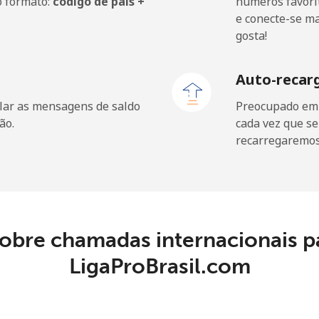
o formato:
código de país +
números favorit
e conecte-se m
gosta!
⁦1.5c⁩
333 min por ⁦$5⁩
Auto-recar
lar as mensagens de saldo
Preocupado em f
ão.
cada vez que se
recarregaremos 
⁦12.9c⁩
38 min por ⁦$5⁩
⁦32.9c⁩
15 min por ⁦$5⁩
⁦9.5c⁩
52 min por ⁦$5⁩
obre chamadas internacionais p
LigaProBrasil.com
⁦23.9c⁩
20 min por ⁦$5⁩