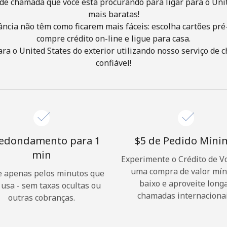
de chamada que você está procurando para ligar para o Unit
mais baratas!
ância não têm como ficarem mais fáceis: escolha cartões pré
Olá!
compre crédito on-line e ligue para casa.
ra o United States do exterior utilizando nosso serviço de c
Entre ou
CADASTRE-SE AGORA →
confiável!
edondamento para 1
⁦$5⁩ de Pedido Mín
min
Experimente o Crédito de V
Esqueceu sua senha? →
uma compra de valor mí
 apenas pelos minutos que
baixo e aproveite long
 usa - sem taxas ocultas ou
Login
chamadas internacionai
outras cobranças.