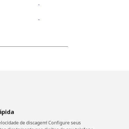
-
-
-
⁦21c⁩
-
ápida
⁦13c⁩
locidade de discagem! Configure seus
-