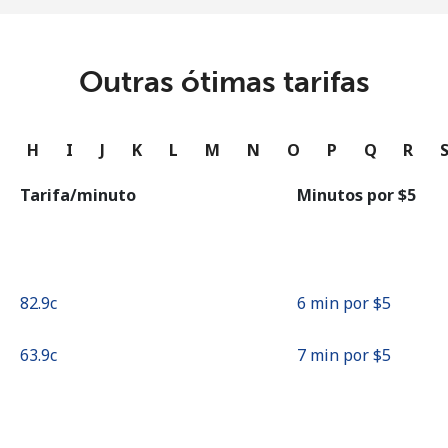
ou
Continuar com
Outras ótimas tarifas
G
H
I
J
K
L
M
N
O
P
Q
R
Tarifa/minuto
Minutos por ⁦$5⁩
⁦82.9c⁩
6 min por ⁦$5⁩
⁦63.9c⁩
7 min por ⁦$5⁩