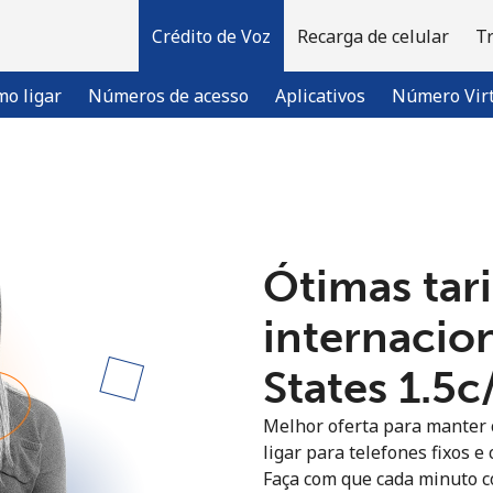
Crédito de Voz
Recarga de celular
T
o ligar
Números de acesso
Aplicativos
Número Vir
Bem-vindo(a)!
Ótimas tari
Já tem uma conta?
ENTRE →
internacio
Entrar com
States ⁦1.5c
Melhor oferta para manter c
ligar para telefones fixos e
Faça com que cada minuto c