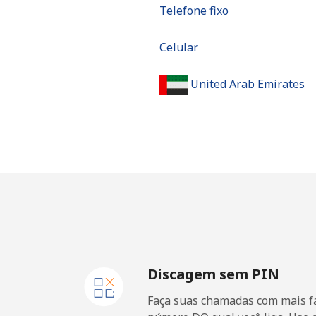
Telefone fixo
Celular
United Arab Emirates
Telefone fixo
Celular
United Kingdom
Telefone fixo
Discagem sem PIN
Celular
Faça suas chamadas com mais fa
Premium