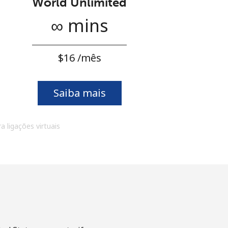
World Unlimited
∞ mins
⁦$16⁩ /mês
Saiba mais
a ligações virtuais