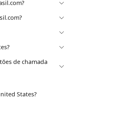
asil.com?
sil.com?
-
⁦60c⁩
tes?
-
artões de chamada
nited States?