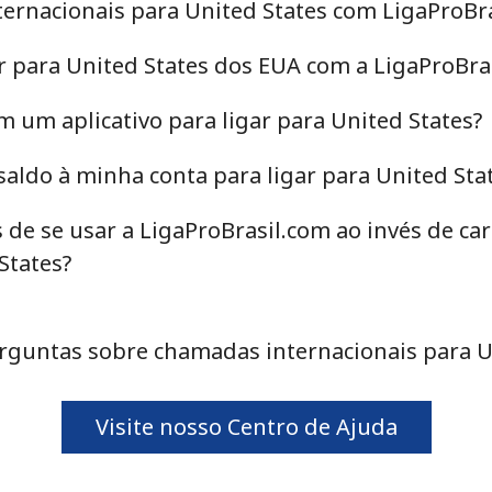
ternacionais para United States com LigaProBr
r para United States dos EUA com a LigaProBra
⁦23.5c⁩
21 min por ⁦$5⁩
m um aplicativo para ligar para United States?
⁦23.9c⁩
20 min por ⁦$5⁩
aldo à minha conta para ligar para United Sta
⁦22.5c⁩
22 min por ⁦$5⁩
 de se usar a LigaProBrasil.com ao invés de c
States?
guntas sobre chamadas internacionais para U
Visite nosso Centro de Ajuda