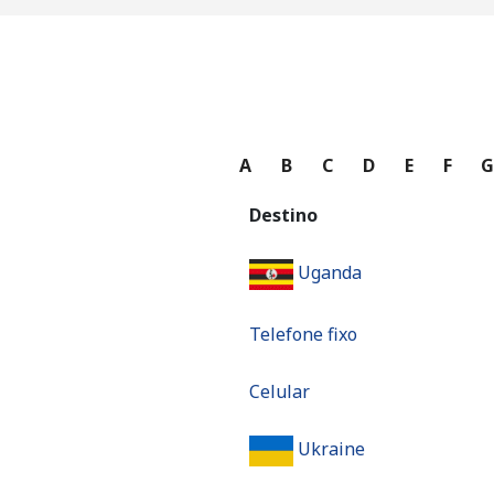
A
B
C
D
E
F
Destino
Uganda
Telefone fixo
Celular
Ukraine