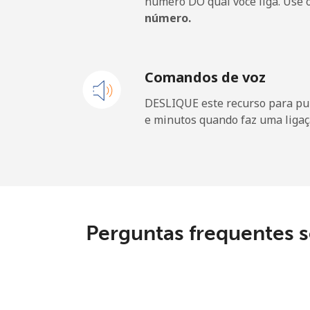
número DO qual você liga. Use 
número.
United States
All country
Comandos de voz
DESLIQUE este recurso para pu
Uruguay
e minutos quando faz uma ligaç
Telefone fixo
Celular
Montevideo
Perguntas frequentes s
Us Virgin Islands
All country