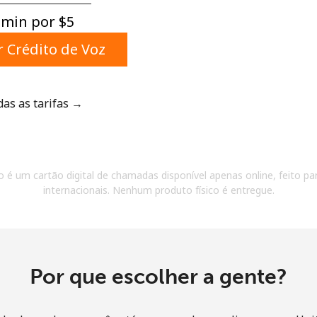
Um número
min por ⁦$5⁩
Um caractere especial
 Crédito de Voz
das as tarifas →
Mantenha contato para obter nossas melhores
ofertas.
 é um cartão digital de chamadas disponível apenas online, feito par
Ao abrir uma conta neste site, eu concordo com os
internacionais. Nenhum produto físico é entregue.
Termos e condições.
Entre
Por que escolher a gente?