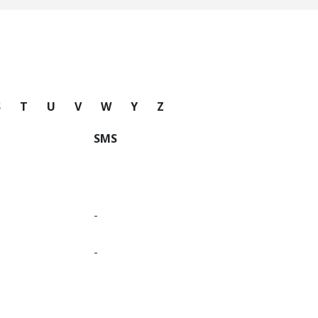
S
T
U
V
W
Y
Z
SMS
-
-