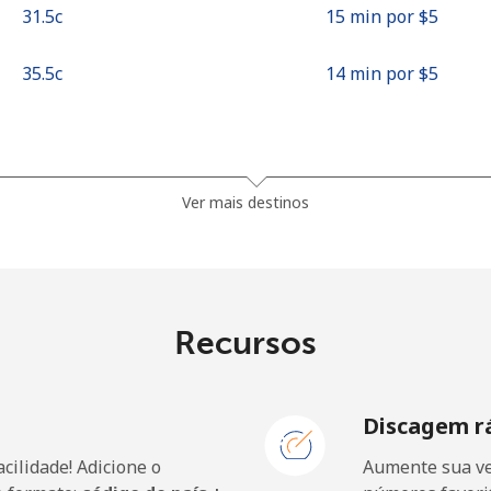
⁦31.5c⁩
15 min por ⁦$5⁩
⁦35.5c⁩
14 min por ⁦$5⁩
⁦32.5c⁩
15 min por ⁦$5⁩
Ver mais destinos
⁦29.9c⁩
16 min por ⁦$5⁩
Recursos
⁦1.6c⁩
312 min por ⁦$5⁩
Discagem r
⁦3.5c⁩
142 min por ⁦$5⁩
cilidade! Adicione o
Aumente sua ve
⁦58.9c⁩
8 min por ⁦$5⁩