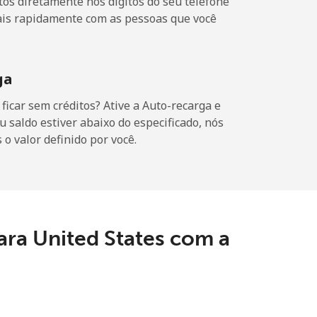
os diretamente nos digítos do seu telefone
ais rapidamente com as pessoas que você
-
ga
icar sem créditos? Ative a Auto-recarga e
u saldo estiver abaixo do especificado, nós
o valor definido por você.
-
⁦9c⁩
-
ara United States com a
-