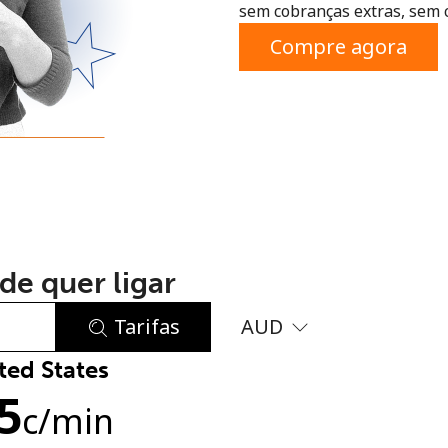
sem cobranças extras, sem 
ou
Compre agora
de quer ligar
Tarifas
AUD
ted States
Sem senha criada
5
Mínimo de 8 caracteres
c
/min
Uma letra maiúscula e minúscula