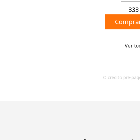
333 
Comprar
Ver to
O crédito pré-pago