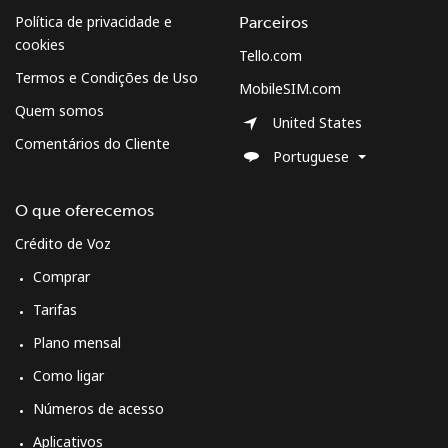
Bulgaria
Política de privacidade e
Parceiros
cookies
Tello.com
Telefone
⁦1.5¢⁩
333 min por
-
Termos e Condições de Uso
fixo
⁦$5⁩
MobileSIM.com
Quem somos
United States
Celular
⁦4.5¢⁩
111 min por
⁦35¢⁩
Comentários do Cliente
⁦$5⁩
Portuguese
Burkina Faso
O que oferecemos
Crédito de Voz
Telefone
⁦54.5¢⁩
9 min por ⁦$5⁩
-
Comprar
fixo
Tarifas
Celular
⁦47.9¢⁩
10 min por ⁦$5⁩
⁦26¢⁩
Plano mensal
Como ligar
Burundi
Números de acesso
Telefone
⁦69.5¢⁩
7 min por ⁦$5⁩
-
Aplicativos