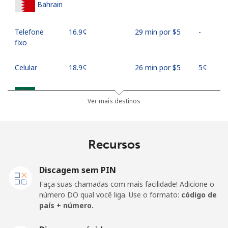
Bahrain
Telefone
⁦16.9¢⁩
29 min por ⁦$5⁩
-
fixo
Celular
⁦18.9¢⁩
26 min por ⁦$5⁩
⁦5¢⁩
Bangladesh
Ver mais destinos
Telefone
⁦3.5¢⁩
142 min por
-
fixo
⁦$5⁩
Recursos
Celular
⁦2.8¢⁩
178 min por
-
⁦$5⁩
Discagem sem PIN
Faça suas chamadas com mais facilidade! Adicione o
Barbados
número DO qual você liga. Use o formato:
código de
país + número.
Telefone
⁦28.5¢⁩
17 min por ⁦$5⁩
-