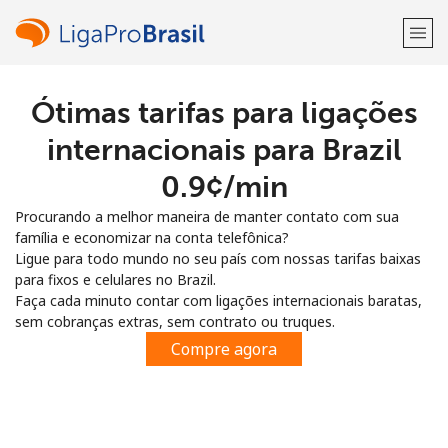
Ótimas tarifas para ligações
Bem-vindo(a)!
internacionais para Brazil
Já tem uma conta?
ENTRE →
⁦0.9¢⁩/min
Procurando a melhor maneira de manter contato com sua
Entrar com
família e economizar na conta telefônica?
Ligue para todo mundo no seu país com nossas tarifas baixas
para fixos e celulares no Brazil.
Faça cada minuto contar com ligações internacionais baratas,
sem cobranças extras, sem contrato ou truques.
ou
Compre agora