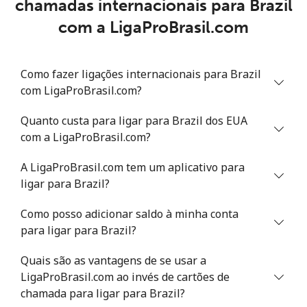
chamadas internacionais para Brazil
Belize
com a LigaProBrasil.com
Telefone
⁦30.9¢⁩
16 min por ⁦$5⁩
-
fixo
Como fazer ligações internacionais para Brazil
com LigaProBrasil.com?
Celular
⁦31.5¢⁩
15 min por ⁦$5⁩
⁦14¢⁩
Quanto custa para ligar para Brazil dos EUA
Benin
com a LigaProBrasil.com?
Telefone
⁦54.9¢⁩
9 min por ⁦$5⁩
-
A LigaProBrasil.com tem um aplicativo para
fixo
ligar para Brazil?
Celular
⁦55.9¢⁩
8 min por ⁦$5⁩
-
Como posso adicionar saldo à minha conta
para ligar para Brazil?
Bermuda
Quais são as vantagens de se usar a
LigaProBrasil.com ao invés de cartões de
Telefone
⁦3.5¢⁩
142 min por
-
chamada para ligar para Brazil?
fixo
⁦$5⁩