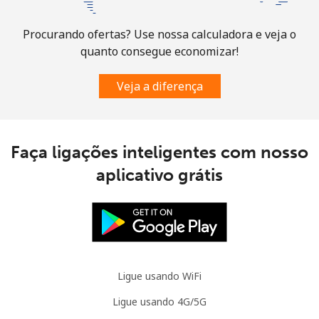
Bosnia And Herzegovina
Procurando ofertas? Use nossa calculadora e veja o
Telefone
⁦24.9¢⁩
20 min por ⁦$5⁩
-
quanto consegue economizar!
fixo
Veja a diferença
Celular
⁦51.9¢⁩
9 min por ⁦$5⁩
⁦11¢⁩
Botswana
Faça ligações inteligentes com nosso
Telefone
⁦31.5¢⁩
15 min por ⁦$5⁩
-
aplicativo grátis
fixo
Celular
⁦34.5¢⁩
14 min por ⁦$5⁩
⁦7¢⁩
Brazil
Ligue usando WiFi
Telefone
⁦0.9¢⁩
555 min por
-
Ligue usando 4G/5G
fixo
⁦$5⁩