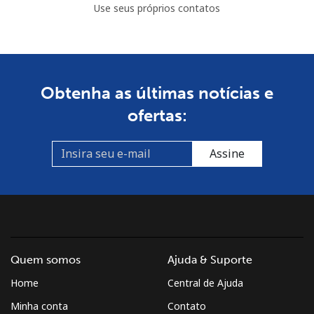
Use seus próprios contatos
Celular
⁦2.5¢⁩
200 min por
⁦5¢⁩
⁦$5⁩
British Virgin Islands
Obtenha as últimas notícias e
ofertas:
Telefone
⁦32.5¢⁩
15 min por ⁦$5⁩
-
fixo
Assine
Celular
⁦33.9¢⁩
14 min por ⁦$5⁩
⁦16¢⁩
Brunei
Telefone
⁦34.5¢⁩
14 min por ⁦$5⁩
-
fixo
Quem somos
Ajuda & Suporte
Home
Central de Ajuda
Celular
⁦34.5¢⁩
14 min por ⁦$5⁩
⁦8¢⁩
Minha conta
Contato