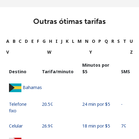
Outras ótimas tarifas
A
B
C
D
E
F
G
H
I
J
K
L
M
N
O
P
Q
R
S
T
U
V
W
Y
Z
Minutos por
Destino
Tarifa/minuto
⁦$5⁩
SMS
Bahamas
Telefone
⁦20.5¢⁩
24 min por ⁦$5⁩
-
fixo
Celular
⁦26.9¢⁩
18 min por ⁦$5⁩
⁦7¢⁩