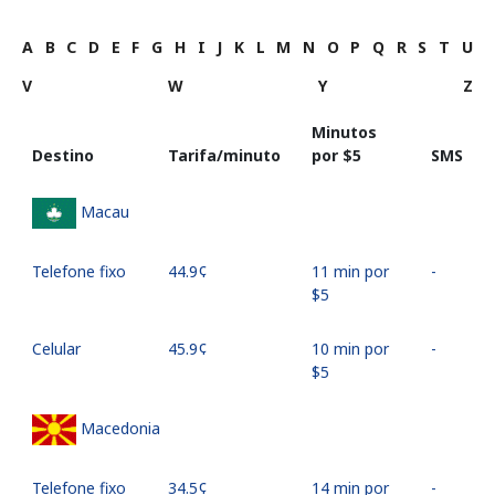
A
B
C
D
E
F
G
H
I
J
K
L
M
N
O
P
Q
R
S
T
U
V
W
Y
Z
Minutos
Destino
Tarifa/minuto
por ⁦$5⁩
SMS
Macau
Telefone fixo
⁦44.9¢⁩
11 min por
-
⁦$5⁩
Celular
⁦45.9¢⁩
10 min por
-
⁦$5⁩
Macedonia
Telefone fixo
⁦34.5¢⁩
14 min por
-