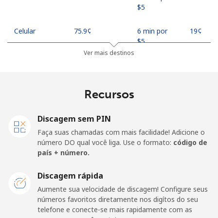
⁦$5⁩
Celular
⁦75.9¢⁩
6 min por
⁦19¢⁩
⁦$5⁩
Ver mais destinos
Madagascar
Recursos
Telefone fixo
⁦119.5¢⁩
4 min por
-
⁦$5⁩
Discagem sem PIN
Celular
⁦128.5¢⁩
3 min por
-
Faça suas chamadas com mais facilidade! Adicione o
⁦$5⁩
número DO qual você liga. Use o formato:
código de
país + número.
Malawi
Discagem rápida
Telefone fixo
⁦84.5¢⁩
5 min por
-
Aumente sua velocidade de discagem! Configure seus
⁦$5⁩
números favoritos diretamente nos digítos do seu
telefone e conecte-se mais rapidamente com as