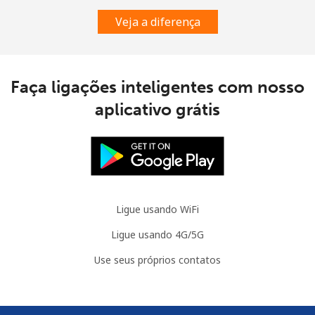
Veja a diferença
Mauritania
Telefone fixo
⁦126.5¢⁩
3 min por
-
⁦$5⁩
Faça ligações inteligentes com nosso
aplicativo grátis
Celular
⁦129.9¢⁩
3 min por
-
⁦$5⁩
Mauritius
Telefone fixo
⁦10.9¢⁩
45 min por
-
Ligue usando WiFi
⁦$5⁩
Ligue usando 4G/5G
Celular
⁦10.5¢⁩
47 min por
⁦45¢⁩
Use seus próprios contatos
⁦$5⁩
Mayotte Island