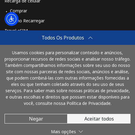
Recarga de celular
Comprar
Telefone fixo
⁦4.5¢⁩
111 min por
-
Como Recarregar
⁦$5⁩
Travel eSIM
Celular
⁦3.5¢⁩
142 min por
-
Todos Os Produtos
Comprar
⁦$5⁩
Como funciona
Usamos cookies para personalizar conteúdo e anúncios,
Montenegro
proporcionar recursos de redes sociais e analisar nosso tráfego.
Também compartilhamos informações sobre seu uso do nosso
site com nossas parceiras de redes sociais, anúncios e análise,
Pague com
Telefone fixo
⁦56.5¢⁩
8 min por
-
que podem combiná-las com outras informações fornecidas a
⁦$5⁩
eles ou que tenham coletado através do seu uso de seus
serviços. Para saber mais sobre nossas práticas de privacidade,
Celular
⁦86.9¢⁩
5 min por
-
e outras escolhas e direitos que possam estar disponíveis para
⁦$5⁩
você, consulte nossa Política de Privacidade.
Montserrat
Negar
Aceitar todos
© 2026 LigaProBrasil
Mais opções
All country
⁦52.9¢⁩
9 min por
-