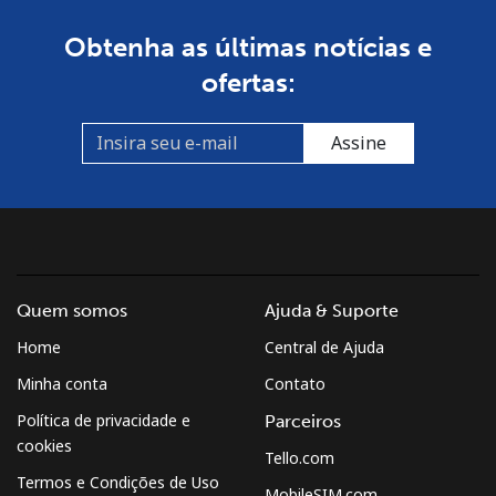
Telefone fixo
⁦54.5¢⁩
9 min por
-
Obtenha as últimas notícias e
⁦$5⁩
ofertas:
Celular
⁦89.9¢⁩
5 min por
-
⁦$5⁩
Assine
Mexico
Telefone fixo
⁦1.5¢⁩
333 min por
-
⁦$5⁩
Quem somos
Ajuda & Suporte
Celular
⁦1.5¢⁩
333 min por
⁦10¢⁩
Home
Central de Ajuda
⁦$5⁩
Minha conta
Contato
Micronesia
Política de privacidade e
Parceiros
cookies
Tello.com
All country
⁦103.5¢⁩
4 min por
-
Termos e Condições de Uso
MobileSIM.com