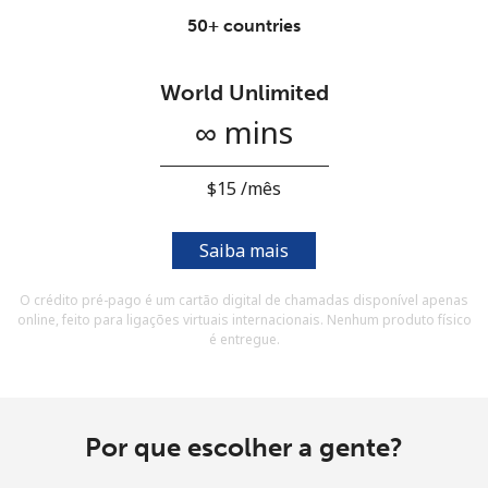
e condições.
50+ countries
Entre
World Unlimited
∞ mins
⁦$15⁩ /mês
Olá!
Saiba mais
Entre ou
CADASTRE-SE AGORA →
O crédito pré-pago é um cartão digital de chamadas disponível apenas
online, feito para ligações virtuais internacionais. Nenhum produto físico
é entregue.
Esqueceu sua senha? →
Por que escolher a gente?