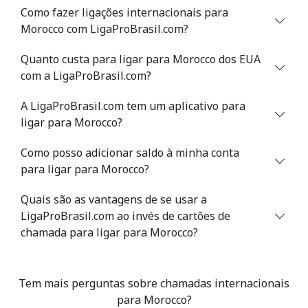
Como fazer ligações internacionais para
Mali
Morocco com LigaProBrasil.com?
Telefone fixo
⁦73.5¢⁩
6 min por
-
Quanto custa para ligar para Morocco dos EUA
⁦$5⁩
com a LigaProBrasil.com?
Celular
⁦78.5¢⁩
6 min por
⁦25¢⁩
A LigaProBrasil.com tem um aplicativo para
⁦$5⁩
ligar para Morocco?
Malta
Como posso adicionar saldo à minha conta
para ligar para Morocco?
Telefone fixo
⁦53.5¢⁩
9 min por
-
Quais são as vantagens de se usar a
⁦$5⁩
LigaProBrasil.com ao invés de cartões de
chamada para ligar para Morocco?
Celular
⁦84.9¢⁩
5 min por
⁦12¢⁩
⁦$5⁩
Tem mais perguntas sobre chamadas internacionais
Mariana Islands
para Morocco?