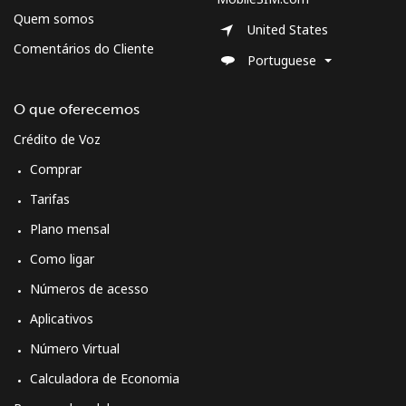
⁦$5⁩
Quem somos
United States
Moldova
Comentários do Cliente
Portuguese
Telefone fixo
⁦56.5¢⁩
8 min por
-
O que oferecemos
⁦$5⁩
Crédito de Voz
Celular
⁦53.9¢⁩
9 min por
⁦45¢⁩
Comprar
⁦$5⁩
Tarifas
Monaco
Plano mensal
Como ligar
Telefone fixo
⁦57.5¢⁩
8 min por
-
Números de acesso
⁦$5⁩
Aplicativos
Celular
⁦72.9¢⁩
6 min por
⁦15¢⁩
Número Virtual
⁦$5⁩
Calculadora de Economia
Mongolia