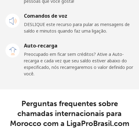
pessoas que você gosta!
Celular
⁦84.5¢⁩
5 min por
-
⁦$5⁩
Comandos de voz
DESLIQUE este recurso para pular as mensagens de
Malaysia
saldo e minutos quando faz uma ligação.
Telefone fixo
⁦1.9¢⁩
263 min por
-
Auto-recarga
⁦$5⁩
Preocupado em ficar sem créditos? Ative a Auto-
recarga e cada vez que seu saldo estiver abaixo do
Celular
⁦1.9¢⁩
263 min por
-
especificado, nós recarregaremos o valor definido por
⁦$5⁩
você.
Maldives
Perguntas frequentes sobre
Telefone fixo
⁦159.9¢⁩
3 min por
-
⁦$5⁩
chamadas internacionais para
Morocco com a LigaProBrasil.com
Celular
⁦158.9¢⁩
3 min por
-
⁦$5⁩