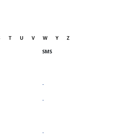
S
T
U
V
W
Y
Z
SMS
-
-
-