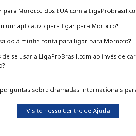
ar para Morocco dos EUA com a LigaProBrasil.c
⁦35.5¢⁩
14 min por ⁦€5⁩
m um aplicativo para ligar para Morocco?
⁦56.5¢⁩
8 min por ⁦€5⁩
aldo à minha conta para ligar para Morocco?
 de se usar a LigaProBrasil.com ao invés de c
o?
⁦9.9¢⁩
50 min por ⁦€5⁩
perguntas sobre chamadas internacionais par
⁦31.5¢⁩
15 min por ⁦€5⁩
Visite nosso Centro de Ajuda
⁦31.5¢⁩
15 min por ⁦€5⁩