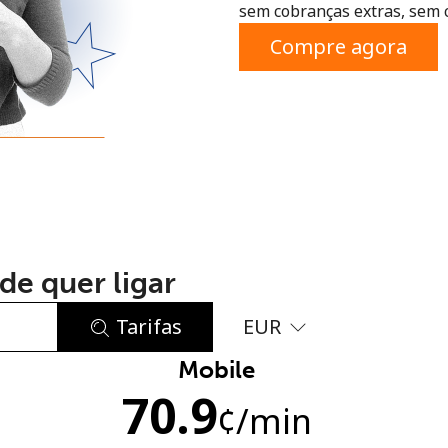
sem cobranças extras, sem 
ou
Compre agora
de quer ligar
Tarifas
EUR
Mobile
Sem senha criada
70.9
Mínimo de 8 caracteres
¢
/min
Uma letra maiúscula e minúscula