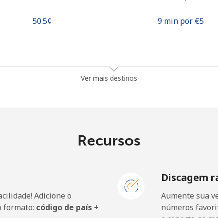
⁦50.5¢⁩
9 min por ⁦€5⁩
⁦73.9¢⁩
6 min por ⁦€5⁩
Ver mais destinos
⁦79.9¢⁩
6 min por ⁦€5⁩
Recursos
⁦55.9¢⁩
8 min por ⁦€5⁩
Discagem r
⁦55.9¢⁩
8 min por ⁦€5⁩
cilidade! Adicione o
Aumente sua ve
o formato:
código de país +
números favorit