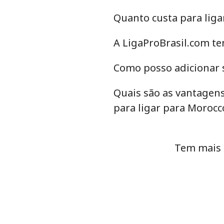
Quanto custa para lig
Telefone fixo
A LigaProBrasil.com te
Celular
Como posso adicionar s
Mariana Islands
Quais são as vantagens
para ligar para Morocc
All country
Marshall Islands
Tem mais 
Telefone fixo
Celular
Martinique