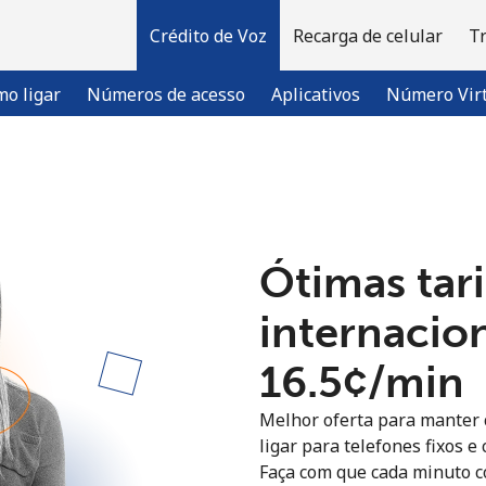
Crédito de Voz
Recarga de celular
T
o ligar
Números de acesso
Aplicativos
Número Vir
Bem-vindo(a)!
Ótimas tari
Já tem uma conta?
ENTRE →
internacio
Entrar com
⁦16.5¢⁩/min
Melhor oferta para manter c
ligar para telefones fixos e
Faça com que cada minuto c