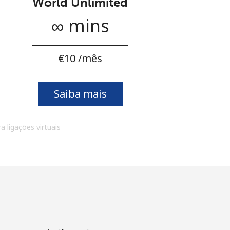
World Unlimited
∞ mins
⁦€10⁩ /mês
Saiba mais
a ligações virtuais