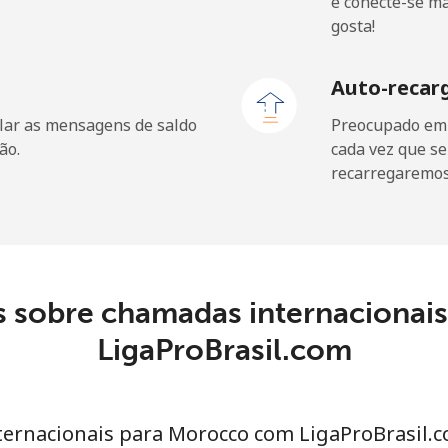
e conecte-se m
⁦1.5¢⁩
333 min por ⁦€5⁩
gosta!
⁦1.5¢⁩
333 min por ⁦€5⁩
Auto-recar
lar as mensagens de saldo
Preocupado em f
ão.
cada vez que se
recarregaremos 
⁦99.5¢⁩
5 min por ⁦€5⁩
⁦98.5¢⁩
5 min por ⁦€5⁩
s sobre chamadas internacionai
⁦48.9¢⁩
LigaProBrasil.com
10 min por ⁦€5⁩
⁦52.5¢⁩
9 min por ⁦€5⁩
ternacionais para Morocco com LigaProBrasil.