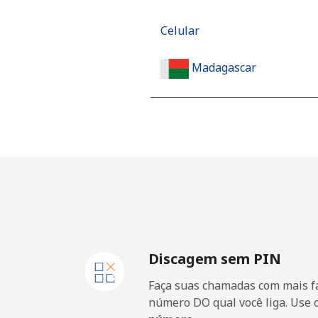
Celular
Madagascar
Telefone fixo
Celular
Malawi
Telefone fixo
Discagem sem PIN
Celular
Faça suas chamadas com mais fa
Malaysia
número DO qual você liga. Use 