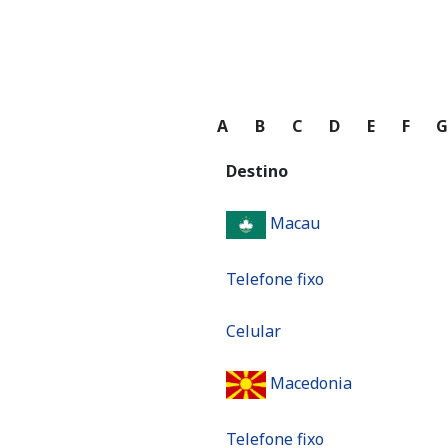
A
B
C
D
E
F
Destino
Macau
Telefone fixo
Celular
Macedonia
Telefone fixo