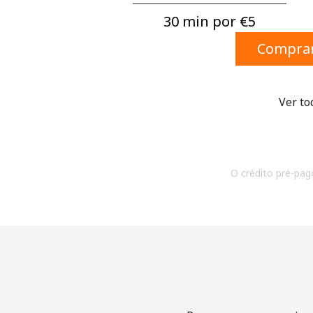
30 min por ⁦€5⁩
Comprar
Ver to
O crédito pré-pago