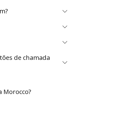
om?
-
⁦7¢⁩
artões de chamada
-
a Morocco?
-
-