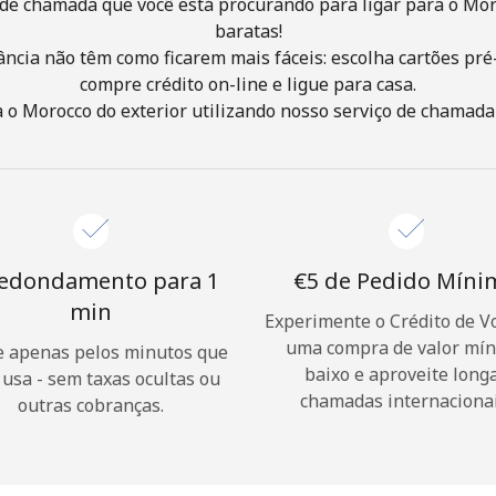
de chamada que você está procurando para ligar para o Mor
baratas!
ância não têm como ficarem mais fáceis: escolha cartões pré
Olá!
compre crédito on-line e ligue para casa.
o Morocco do exterior utilizando nosso serviço de chamada f
Entre ou
CADASTRE-SE AGORA →
edondamento para 1
⁦€5⁩ de Pedido Mín
min
Experimente o Crédito de V
uma compra de valor mí
Esqueceu sua senha? →
 apenas pelos minutos que
baixo e aproveite long
 usa - sem taxas ocultas ou
chamadas internacionai
outras cobranças.
Login