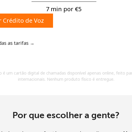
Um número
7 min por ⁦€5⁩
Um caractere especial
 Crédito de Voz
das as tarifas →
Mantenha contato para obter nossas melhores
ofertas.
 é um cartão digital de chamadas disponível apenas online, feito par
Ao abrir uma conta neste site, eu concordo com os
internacionais. Nenhum produto físico é entregue.
Termos e condições.
Entre
Por que escolher a gente?