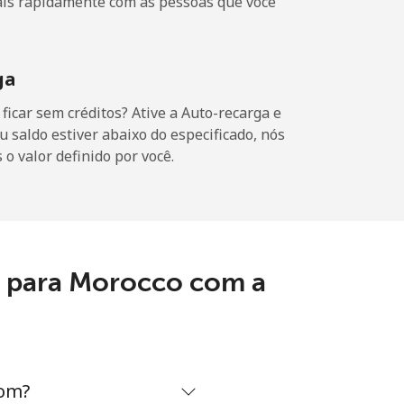
ais rapidamente com as pessoas que você
-
-
ga
icar sem créditos? Ative a Auto-recarga e
u saldo estiver abaixo do especificado, nós
o valor definido por você.
-
-
s para Morocco com a
-
⁦16¢⁩
com?