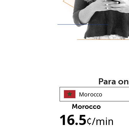
Para on
Morocco
16.5
¢
/min