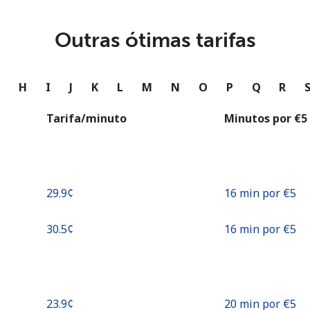
ou
Continuar com
Outras ótimas tarifas
G
H
I
J
K
L
M
N
O
P
Q
R
Tarifa/minuto
Minutos por ⁦€5⁩
⁦29.9¢⁩
16 min por ⁦€5⁩
⁦30.5¢⁩
16 min por ⁦€5⁩
⁦23.9¢⁩
20 min por ⁦€5⁩