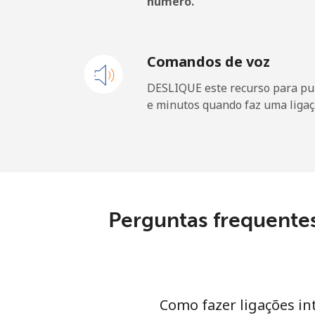
número.
Telefone fixo
Celular
Comandos de voz
DESLIQUE este recurso para pu
Maldives
e minutos quando faz uma ligaç
Telefone fixo
Celular
Mali
Perguntas frequente
Telefone fixo
Celular
Como fazer ligações in
Malta