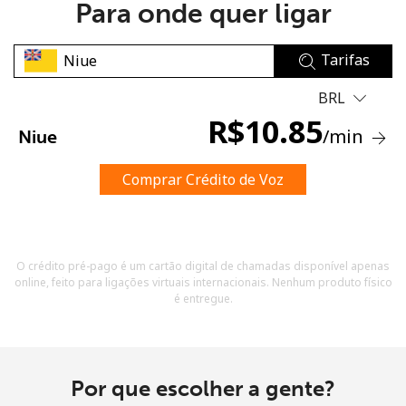
Para onde quer ligar
Tarifas
BRL
R$
10.85
/min
Niue
Sem senha criada
Mínimo de 8 caracteres
Comprar Crédito de Voz
Uma letra maiúscula e minúscula
Um número
Um caractere especial
O crédito pré-pago é um cartão digital de chamadas disponível apenas
online, feito para ligações virtuais internacionais. Nenhum produto físico
é entregue.
Mantenha contato para obter nossas melhores ofertas.
Por que escolher a gente?
Ao abrir uma conta neste site, eu concordo com os
Termos