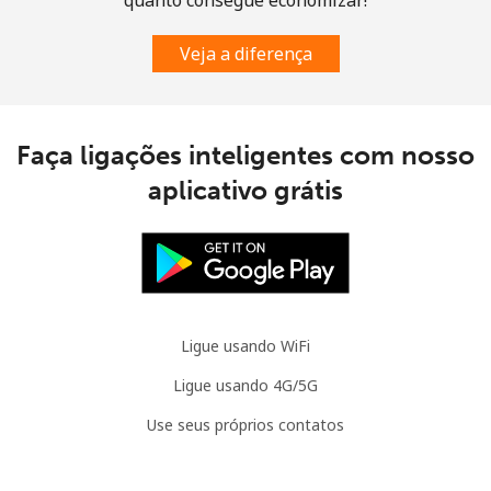
Norway
Veja a diferença
Telefone
⁦R$0.03⁩
133 min por
-
fixo
⁦R$4⁩
Faça ligações inteligentes com nosso
Celular
⁦R$0.05⁩
81 min por
⁦R$0.45⁩
aplicativo grátis
⁦R$4⁩
Ligue usando WiFi
Ligue usando 4G/5G
Use seus próprios contatos