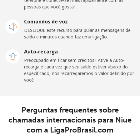
telefone e conecte-se mais rapidamente com as
pessoas que você gosta!
New Caledonia
Comandos de voz
Telefone
⁦R$2.22⁩
1 min por
-
DESLIQUE este recurso para pular as mensagens de
fixo
⁦R$4⁩
saldo e minutos quando faz uma ligação.
Celular
⁦R$2.41⁩
1 min por
⁦R$0.59⁩
Auto-recarga
⁦R$4⁩
Preocupado em ficar sem créditos? Ative a Auto-
recarga e cada vez que seu saldo estiver abaixo do
New Zealand
especificado, nós recarregaremos o valor definido por
você.
Telefone
⁦R$0.10⁩
42 min por
-
fixo
⁦R$4⁩
Perguntas frequentes sobre
Celular
⁦R$0.29⁩
14 min por
⁦R$0.68⁩
⁦R$4⁩
chamadas internacionais para Niue
com a LigaProBrasil.com
Nicaragua