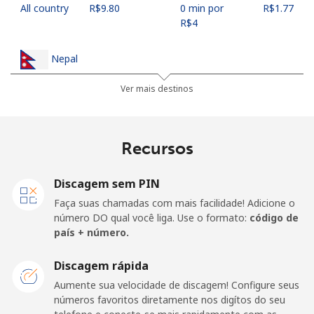
All country
⁦R$9.80⁩
0 min por
⁦R$1.77⁩
⁦R$4⁩
Nepal
Ver mais destinos
Telefone
⁦R$1.05⁩
3 min por
-
fixo
⁦R$4⁩
Recursos
Celular
⁦R$1.16⁩
3 min por
-
⁦R$4⁩
Discagem sem PIN
Netherlands
Faça suas chamadas com mais facilidade! Adicione o
número DO qual você liga. Use o formato:
código de
país + número.
Telefone
⁦R$0.05⁩
81 min por
-
fixo
⁦R$4⁩
Discagem rápida
Celular
⁦R$0.96⁩
4 min por
⁦R$0.75⁩
Aumente sua velocidade de discagem! Configure seus
⁦R$4⁩
números favoritos diretamente nos digítos do seu