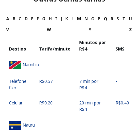
A
B
C
D
E
F
G
H
I
J
K
L
M
N
O
P
Q
R
S
T
U
V
W
Y
Z
Minutos por
Destino
Tarifa/minuto
⁦R$4⁩
SMS
Namibia
Telefone
⁦R$0.57⁩
7 min por
-
fixo
⁦R$4⁩
Celular
⁦R$0.20⁩
20 min por
⁦R$0.40⁩
⁦R$4⁩
Nauru