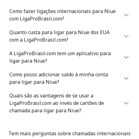
Telefone
⁦R$0.83⁩
4 min por
-
Como fazer ligações internacionais para Niue
fixo
⁦R$4⁩
com LigaProBrasil.com?
Celular
⁦R$1.65⁩
2 min por
⁦R$1.52⁩
Quanto custa para ligar para Niue dos EUA
⁦R$4⁩
com a LigaProBrasil.com?
Niger
A LigaProBrasil.com tem um aplicativo para
ligar para Niue?
Telefone
⁦R$2.66⁩
1 min por
-
Como posso adicionar saldo à minha conta
fixo
⁦R$4⁩
para ligar para Niue?
Celular
⁦R$2.35⁩
1 min por
⁦R$1.77⁩
Quais são as vantagens de se usar a
⁦R$4⁩
LigaProBrasil.com ao invés de cartões de
chamada para ligar para Niue?
Nigeria
Telefone
⁦R$0.93⁩
4 min por
-
Tem mais perguntas sobre chamadas internacionais
fixo
⁦R$4⁩