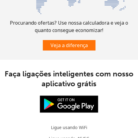
Telefone
⁦33.9¢⁩
14 min por ⁦$5⁩
-
fixo
Procurando ofertas? Use nossa calculadora e veja o
quanto consegue economizar!
Celular
⁦33.9¢⁩
14 min por ⁦$5⁩
-
Veja a diferença
Slovakia
Telefone
⁦1.5¢⁩
333 min por
-
Faça ligações inteligentes com nosso
fixo
⁦$5⁩
aplicativo grátis
Celular
⁦4.9¢⁩
102 min por
⁦13¢⁩
⁦$5⁩
Slovenia
Ligue usando WiFi
Telefone
⁦49.5¢⁩
10 min por ⁦$5⁩
-
fixo