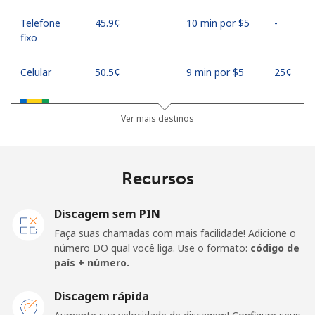
Telefone
⁦45.9¢⁩
10 min por ⁦$5⁩
-
fixo
Celular
⁦50.5¢⁩
9 min por ⁦$5⁩
⁦25¢⁩
Saint Vincent And The Grenadines
Ver mais destinos
Telefone
⁦41.5¢⁩
12 min por ⁦$5⁩
-
fixo
Recursos
Celular
⁦45.9¢⁩
10 min por ⁦$5⁩
-
Discagem sem PIN
Samoa
Faça suas chamadas com mais facilidade! Adicione o
número DO qual você liga. Use o formato:
código de
país + número.
Telefone
⁦185.9¢⁩
2 min por ⁦$5⁩
-
fixo
Discagem rápida