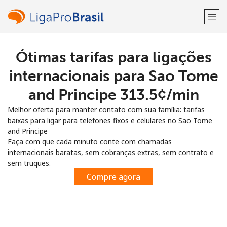
Ótimas tarifas para ligações
Bem-vindo(a)!
internacionais para Sao Tome
Já tem uma conta?
ENTRE →
and Principe ⁦313.5¢⁩/min
Melhor oferta para manter contato com sua família: tarifas
Entrar com
baixas para ligar para telefones fixos e celulares no Sao Tome
and Principe
Faça com que cada minuto conte com chamadas
internacionais baratas, sem cobranças extras, sem contrato e
sem truques.
ou
Compre agora