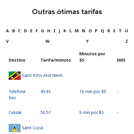
Outras ótimas tarifas
A
B
C
D
E
F
G
H
I
J
K
L
M
N
O
P
Q
R
S
T
U
V
W
Y
Z
Minutos por
Destino
Tarifa/minuto
⁦$5⁩
SMS
Saint Kitts And Nevis
Telefone
⁦45.9¢⁩
10 min por ⁦$5⁩
-
fixo
Celular
⁦50.5¢⁩
9 min por ⁦$5⁩
-
Saint Lucia