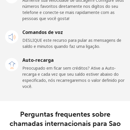
Aumente sua velocidade de discagem! Configure seus
Celular
⁦195.5¢⁩
2 min por ⁦$5⁩
⁦36¢⁩
números favoritos diretamente nos digítos do seu
telefone e conecte-se mais rapidamente com as
San Marino
pessoas que você gosta!
Telefone
Comandos de voz
⁦32.9¢⁩
15 min por ⁦$5⁩
-
fixo
DESLIQUE este recurso para pular as mensagens de
saldo e minutos quando faz uma ligação.
Celular
⁦31.9¢⁩
15 min por ⁦$5⁩
-
Auto-recarga
Sao Tome And Principe
Preocupado em ficar sem créditos? Ative a Auto-
recarga e cada vez que seu saldo estiver abaixo do
especificado, nós recarregaremos o valor definido por
All country
⁦313.5¢⁩
1 min por ⁦$5⁩
-
você.
Saudi Arabia
Perguntas frequentes sobre
Telefone
⁦20.5¢⁩
24 min por ⁦$5⁩
-
fixo
chamadas internacionais para Sao