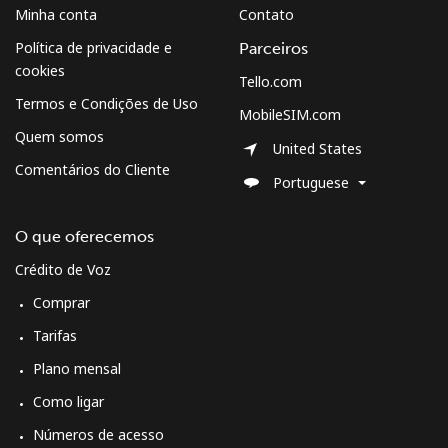
Minha conta
Contato
Celular
⁦14.9¢⁩
33 min por ⁦$5⁩
⁦10¢⁩
Política de privacidade e
Parceiros
cookies
Tello.com
South Korea
Termos e Condições de Uso
MobileSIM.com
Quem somos
United States
Telefone
⁦6.9¢⁩
72 min por ⁦$5⁩
-
Comentários do Cliente
fixo
Portuguese
Celular
⁦4.5¢⁩
111 min por
⁦10¢⁩
O que oferecemos
⁦$5⁩
Crédito de Voz
South Sudan
Comprar
Tarifas
Celular
⁦102.5¢⁩
4 min por ⁦$5⁩
-
Plano mensal
Spain
Como ligar
Números de acesso