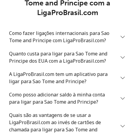
Tome and Principe com a
Celular
⁦31.5¢⁩
15 min por ⁦$5⁩
-
LigaProBrasil.com
Senegal
Como fazer ligações internacionais para Sao
Telefone
⁦63.9¢⁩
7 min por ⁦$5⁩
-
Tome and Principe com LigaProBrasil.com?
fixo
Quanto custa para ligar para Sao Tome and
Celular
⁦55.5¢⁩
9 min por ⁦$5⁩
⁦39¢⁩
Principe dos EUA com a LigaProBrasil.com?
Serbia
A LigaProBrasil.com tem um aplicativo para
ligar para Sao Tome and Principe?
Telefone
⁦33.5¢⁩
14 min por ⁦$5⁩
-
fixo
Como posso adicionar saldo à minha conta
para ligar para Sao Tome and Principe?
Celular
⁦80.5¢⁩
6 min por ⁦$5⁩
-
Quais são as vantagens de se usar a
LigaProBrasil.com ao invés de cartões de
Seychelles
chamada para ligar para Sao Tome and